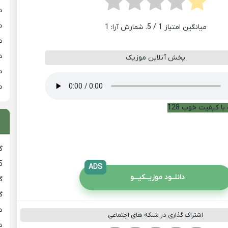
د
د
میانگین امتیاز
1
/ 5. شمارش آرا:
1
د
د
پخش آنلاین موزیک
د
د
با کیفیت خوب 128
گ
5
ADS
دانلــود موزیــکیـــو
گ
گ
د
اشتراک گذاری در شبکه های اجتماعی
د