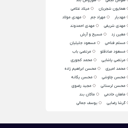
هومن نجفی
هوروش بند
همایون شجریان
میلاد غلامی
مهدیار
مهراد جم
مهدی مولاد
مهدی شریفی
مهدی احمدوند
معین زد
مسیح و آرش
مسلم فتاحی
مسعود جلیلیان
مسعود صادقلو
مرتضی باب
مرتضی پاشایی
محمد کجوری
محمد امیری
محسن ابراهیم زاده
محسن چاوشی
محسن یگانه
محسن لرستانی
مجید رضوی
ماهان خادمی
ماکان بند
گرشا رضایی
یوسف جمالی