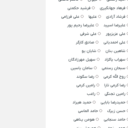
فرهاد جهانگیری
فرشید حکمتی
فرشاد آزادی
علیها
علی فرزامی
علیرضا اسپید
علیرضا رحیم پور
علی عزیزپور
علی شرفی
علی احمدیانی
صادق کارگر
شاهین بنان
شایان یو
سهراب پاکزاد
سهیل مهرزادگان
سبحان رستمی
سامان یاسین
روح الله کرمی
رضا سگوند
رضا کرمی تارا
رامین کرمی
رامین تجنگی
راغب
حمیدرضا بابایی
حمید هیراد
حسن زیرک
حامد الماسی
حامد سنجابی
هومن پناهی