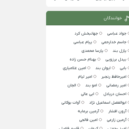
خوانندگان
جواد عباسی
جهانبخش کرد
جاسم خدارحمی
پیام عباسی
پازل بند
پارسا محمدی
بیدل برزویی
بهنام حسن زاده
بابی
ایوان بند
امین غلامیاری
امیرحافظ رنجبر
امیر لیام
امیر رمضانی
امو بند
الجان
احسان دریادل
ابی عالی
ابوالفضل اسماعیل نژاد
آوات بوکانی
آرون افشار
آرمین برمایه
آرمین زارعی
امین فالجی
امید رحمتی
کیوان
قاسم فاضلی