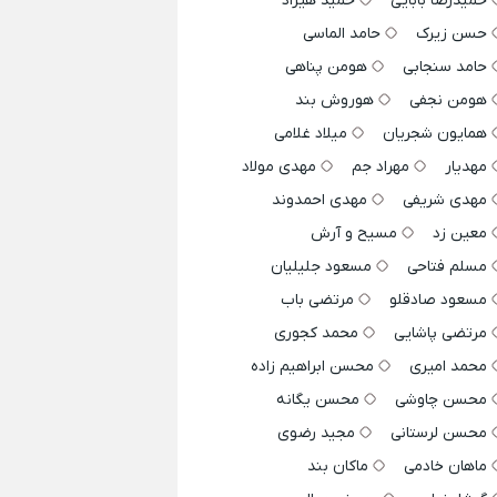
حمیدرضا بابایی
حمید هیراد
حسن زیرک
حامد الماسی
حامد سنجابی
هومن پناهی
هومن نجفی
هوروش بند
همایون شجریان
میلاد غلامی
مهدیار
مهراد جم
مهدی مولاد
مهدی شریفی
مهدی احمدوند
معین زد
مسیح و آرش
مسلم فتاحی
مسعود جلیلیان
مسعود صادقلو
مرتضی باب
مرتضی پاشایی
محمد کجوری
محمد امیری
محسن ابراهیم زاده
محسن چاوشی
محسن یگانه
محسن لرستانی
مجید رضوی
ماهان خادمی
ماکان بند