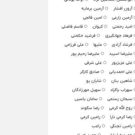
آرون افشار
آرمین برمایه
آرمین زارعی
امین فالجی
امید رحمتی
کیوان
قاسم فاضلی
فرهاد جهانگیری
فرشید حکمتی
فرشاد آزادی
علیها
علی فرزامی
علیرضا اسپید
علیرضا رحیم پور
علی عزیزپور
علی شرفی
علی احمدیانی
صادق کارگر
شاهین بنان
شایان یو
سهراب پاکزاد
سهیل مهرزادگان
سبحان رستمی
سامان یاسین
روح الله کرمی
رضا سگوند
رضا کرمی تارا
رامین کرمی
رامین تجنگی
راغب