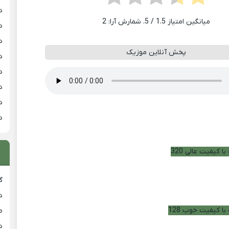
د
میانگین امتیاز
1.5
/ 5. شمارش آرا:
2
د
د
پخش آنلاین موزیک
د
د
د
د
د
ا کیفیت عالی 320
گ
د
با کیفیت خوب 128
ط
د