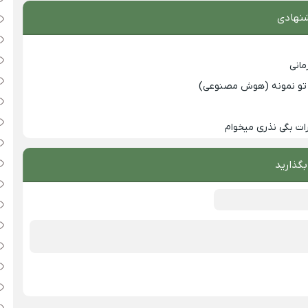
نهادی
انی
با تو نمونه (هوش مصنوعی)
ت بگی نذری میخوام
بگذارید