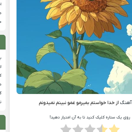
ا
م
خ
ب
ا
ک
م
گ
ت
آهنگ
از خدا خواستم بمیرمو غمو نبینم نمیدونم
روی یک ستاره کلیک کنید تا به آن امتیاز دهید!