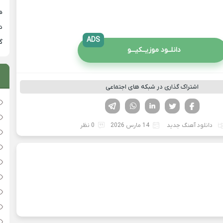
هی
دان
ADS
گ
دانلــود موزیــکیـــو
اشتراک گذاری در شبکه های اجتماعی
فیسوک
تویتر
لینکدین
واتساپ
تلگرام
دانلود آهنگ جدید
14 مارس 2026
0 نظر