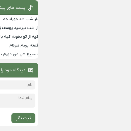
پست های پیش
باز شب شد مهراد جم
از شب بپرسید یوسف زم
کیه از تو نخونه کیه 
گفته بودم هونام
تسبیح شی من مهرم برا
دیدگاه خود را 
ثبت نظر