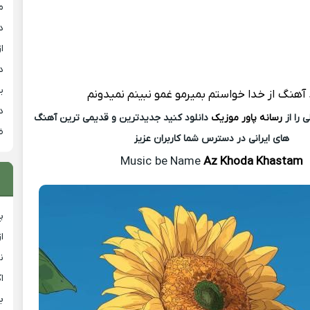
م
د
از
د
ی
د آهنگ
از خدا خواستم بمیرمو غمو نبینم نمیدونم
د
 را از
رسانه پاور موزیک
دانلود کنید جدیدترین و قدیمی ترین آهنگ
ض
های ایرانی در دسترس شما کاربران عزیز
Music
be Name
Az Khoda Khastam
پ
ا
ن
ا
ب