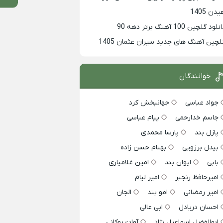
دن 1405
لود گلچین 100 آهنگ برتر دهه 90
لچین آهنگ های جدید سیران عثمان 1405
خوانندگان
جواد عباسی
جهانبخش کرد
جاسم خدارحمی
پیام عباسی
پازل بند
پارسا محمدی
بیدل برزویی
بهنام حسن زاده
بابی
ایوان بند
امین غلامیاری
امیرحافظ رنجبر
امیر لیام
امیر رمضانی
امو بند
الجان
احسان دریادل
ابی عالی
ابوالفضل اسماعیل نژاد
آوات بوکانی