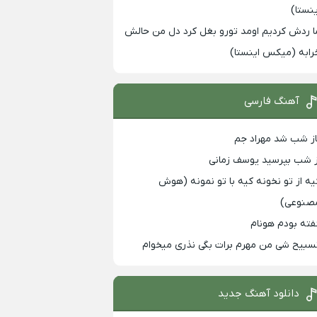
ینستا)
ا ردش کردیم اومد تورو بغل کرد دل من حالش
رابه (میکس اینستا)
آهنگ فارسی
از شب شد مهراد جم
ز شب بپرسید یوسف زمانی
یه از تو نخونه کیه با تو نمونه (هوش
صنوعی)
فته بودم هونام
سبیح شی من مهرم برات بگی نذری میخوام
دانلود آهنگ جدید