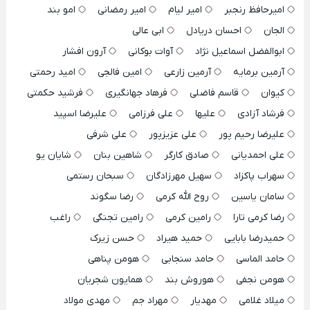
امیرحافظ رنجبر
امیر لیام
امیر رمضانی
امو بند
الجان
احسان دریادل
ابی عالی
ابوالفضل اسماعیل نژاد
آوات بوکانی
آرون افشار
آرمین برمایه
آرمین زارعی
امین فالجی
امید رحمتی
کیوان
قاسم فاضلی
فرهاد جهانگیری
فرشید حکمتی
فرشاد آزادی
علیها
علی فرزامی
علیرضا اسپید
علیرضا رحیم پور
علی عزیزپور
علی شرفی
علی احمدیانی
صادق کارگر
شاهین بنان
شایان یو
سهراب پاکزاد
سهیل مهرزادگان
سبحان رستمی
سامان یاسین
روح الله کرمی
رضا سگوند
رضا کرمی تارا
رامین کرمی
رامین تجنگی
راغب
حمیدرضا بابایی
حمید هیراد
حسن زیرک
حامد الماسی
حامد سنجابی
هومن پناهی
هومن نجفی
هوروش بند
همایون شجریان
میلاد غلامی
مهدیار
مهراد جم
مهدی مولاد