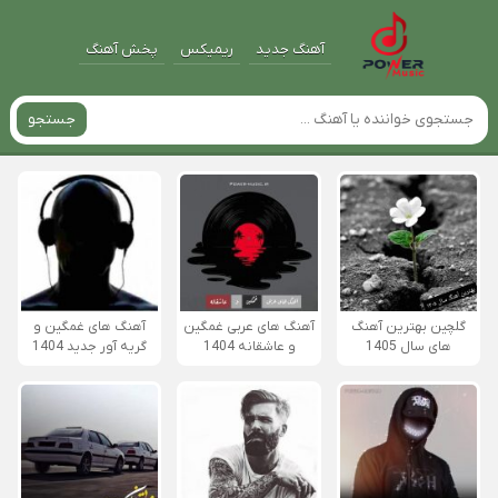
آهنگ جدید
ریمیکس
پخش آهنگ
جستجو
گلچین بهترین آهنگ
آهنگ های عربی غمگین
آهنگ های غمگین و
های سال 1405
و عاشقانه 1404
گریه آور جدید 1404