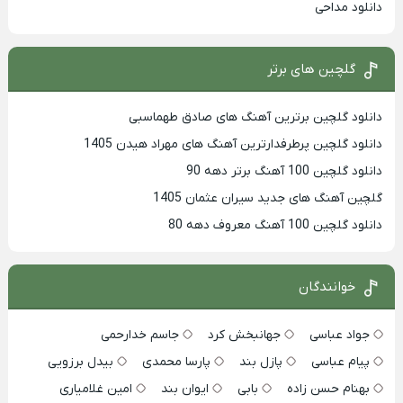
دانلود مداحی
گلچین های برتر
دانلود گلچین برترین آهنگ های صادق طهماسبی
دانلود گلچین پرطرفدارترین آهنگ های مهراد هیدن 1405
دانلود گلچین 100 آهنگ برتر دهه 90
گلچین آهنگ های جدید سیران عثمان 1405
دانلود گلچین 100 آهنگ معروف دهه 80
خوانندگان
جواد عباسی
جهانبخش کرد
جاسم خدارحمی
پیام عباسی
پازل بند
پارسا محمدی
بیدل برزویی
بهنام حسن زاده
بابی
ایوان بند
امین غلامیاری