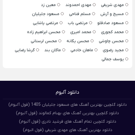
مهدی شریفی
مهدی احمدوند
معین زد
مسیح و آرش
مسلم فتاحی
مسعود جلیلیان
مسعود صادقلو
مرتضی باب
مرتضی پاشایی
محمد کجوری
محمد امیری
محسن ابراهیم زاده
محسن چاوشی
محسن یگانه
محسن لرستانی
مجید رضوی
ماهان خادمی
ماکان بند
گرشا رضایی
یوسف جمالی
دانلود آلبوم
دانلود گلچین بهترین آهنگ های مسعود جلیلیان 1405 (فول آلبوم)
دانلود گلچین بهترین آهنگ های بهنام کمالوند (فول آلبوم)
دانلود گلچین تمام آهنگ های فرشید نادری (فول آلبوم)
دانلود بهترین آهنگ های مهدی شریفی (فول البوم)