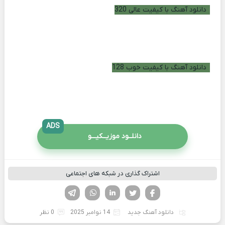
دانلود آهنگ با کیفیت عالی 320
دانلود آهنگ با کیفیت خوب 128
ADS
دانلــود موزیــکیـــو
اشتراک گذاری در شبکه های اجتماعی
فیسوک
تویتر
لینکدین
واتساپ
تلگرام
دانلود آهنگ جدید
14 نوامبر 2025
0 نظر