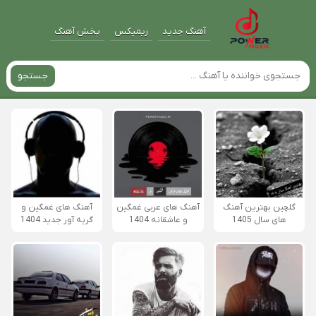
آهنگ جدید
ریمیکس
پخش آهنگ
جستجو
گلچین بهترین آهنگ
آهنگ های عربی غمگین
آهنگ های غمگین و
های سال 1405
و عاشقانه 1404
گریه آور جدید 1404