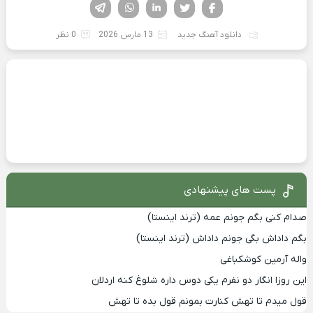
فیسوک
تویتر
لینکدین
واتساپ
تلگرام
دانلود آهنگ جدید
13 مارس 2026
0 نظر
پست های پیشنهادی
صدام کنی بگم جونم عمه (ترند اینستا)
بگم داداش بگی جونم داداش (ترند اینستا)
واله آرمین کوشکباغی
این روزا انگار دو نفرم یکی دوس داره شلوغ کنه اردلان
قول میدم تا تهش کنارت بمونم قول بده تا تهش