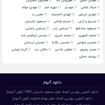
هومن نجفی
هوروش بند
همایون شجریان
میلاد غلامی
مهدیار
مهراد جم
مهدی مولاد
مهدی شریفی
مهدی احمدوند
معین زد
مسیح و آرش
مسلم فتاحی
مسعود جلیلیان
مسعود صادقلو
مرتضی باب
مرتضی پاشایی
محمد کجوری
محمد امیری
محسن ابراهیم زاده
محسن چاوشی
محسن یگانه
محسن لرستانی
مجید رضوی
ماهان خادمی
ماکان بند
گرشا رضایی
یوسف جمالی
دانلود آلبوم
دانلود گلچین بهترین آهنگ های مسعود جلیلیان 1405 (فول آلبوم)
دانلود گلچین بهترین آهنگ های بهنام کمالوند (فول آلبوم)