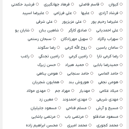
کیوان
قاسم فاضلی
فرهاد جهانگیری
فرشید حکمتی
فرشاد آزادی
علیها
علی فرزامی
علیرضا اسپید
علیرضا رحیم پور
علی عزیزپور
علی شرفی
علی احمدیانی
صادق کارگر
شاهین بنان
شایان یو
سهراب پاکزاد
سهیل مهرزادگان
سبحان رستمی
سامان یاسین
روح الله کرمی
رضا سگوند
رضا کرمی تارا
رامین کرمی
رامین تجنگی
راغب
حمیدرضا بابایی
حمید هیراد
حسن زیرک
حامد الماسی
حامد سنجابی
هومن پناهی
هومن نجفی
هوروش بند
همایون شجریان
میلاد غلامی
مهدیار
مهراد جم
مهدی مولاد
مهدی شریفی
مهدی احمدوند
معین زد
مسیح و آرش
مسلم فتاحی
مسعود جلیلیان
مسعود صادقلو
مرتضی باب
مرتضی پاشایی
محمد کجوری
محمد امیری
محسن ابراهیم زاده