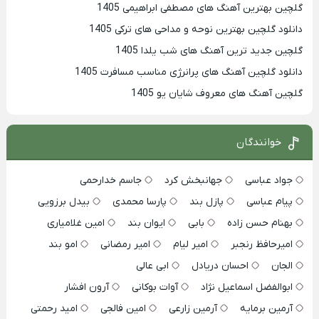
گلچین بهترین آهنگ های مصطفی ابراهیمی 1405
دانلود گلچین بهترین نوحه و مداحی های ترکی 1405
گلچین جدید ترین آهنگ های شب یلدا 1405
دانلود گلچین آهنگ های پرانرژی مناسب مسافرت 1405
گلچین آهنگ های معروف شایان یو 1405
خوانندگان
جواد عباسی
جهانبخش کرد
جاسم خدارحمی
پیام عباسی
پازل بند
پارسا محمدی
بیدل برزویی
بهنام حسن زاده
بابی
ایوان بند
امین غلامیاری
امیرحافظ رنجبر
امیر لیام
امیر رمضانی
امو بند
الجان
احسان دریادل
ابی عالی
ابوالفضل اسماعیل نژاد
آوات بوکانی
آرون افشار
آرمین برمایه
آرمین زارعی
امین فالجی
امید رحمتی