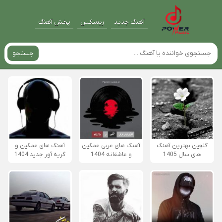
آهنگ جدید
ریمیکس
پخش آهنگ
جستجو
گلچین بهترین آهنگ
آهنگ های عربی غمگین
آهنگ های غمگین و
های سال 1405
و عاشقانه 1404
گریه آور جدید 1404