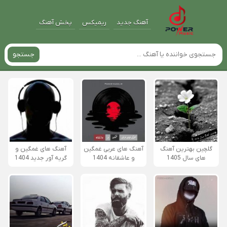
آهنگ جدید
ریمیکس
پخش آهنگ
جستجو
گلچین بهترین آهنگ
آهنگ های عربی غمگین
آهنگ های غمگین و
های سال 1405
و عاشقانه 1404
گریه آور جدید 1404