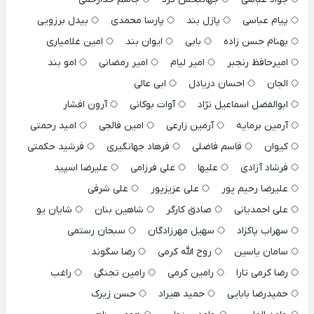
پیام عباسی
پازل بند
پارسا محمدی
بیدل برزویی
بهنام حسن زاده
بابی
ایوان بند
امین غلامیاری
امیرحافظ رنجبر
امیر لیام
امیر رمضانی
امو بند
الجان
احسان دریادل
ابی عالی
ابوالفضل اسماعیل نژاد
آوات بوکانی
آرون افشار
آرمین برمایه
آرمین زارعی
امین فالجی
امید رحمتی
کیوان
قاسم فاضلی
فرهاد جهانگیری
فرشید حکمتی
فرشاد آزادی
علیها
علی فرزامی
علیرضا اسپید
علیرضا رحیم پور
علی عزیزپور
علی شرفی
علی احمدیانی
صادق کارگر
شاهین بنان
شایان یو
سهراب پاکزاد
سهیل مهرزادگان
سبحان رستمی
سامان یاسین
روح الله کرمی
رضا سگوند
رضا کرمی تارا
رامین کرمی
رامین تجنگی
راغب
حمیدرضا بابایی
حمید هیراد
حسن زیرک