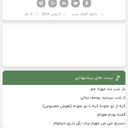
فیسوک
تویتر
لینکدین
واتساپ
تلگرام
دانلود آهنگ جدید
5 ژوئن 2026
0 نظر
پست های پیشنهادی
باز شب شد مهراد جم
از شب بپرسید یوسف زمانی
کیه از تو نخونه کیه با تو نمونه (هوش مصنوعی)
گفته بودم هونام
تسبیح شی من مهرم برات بگی نذری میخوام