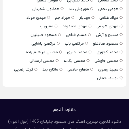
حامد الماسی
حامد سنجابی
هومن پناهی
هومن نجفی
هوروش بند
همایون شجریان
میلاد غلامی
مهدیار
مهراد جم
مهدی مولاد
مهدی شریفی
مهدی احمدوند
معین زد
مسیح و آرش
مسلم فتاحی
مسعود جلیلیان
مسعود صادقلو
مرتضی باب
مرتضی پاشایی
محمد کجوری
محمد امیری
محسن ابراهیم زاده
محسن چاوشی
محسن یگانه
محسن لرستانی
مجید رضوی
ماهان خادمی
ماکان بند
گرشا رضایی
یوسف جمالی
دانلود آلبوم
دانلود گلچین بهترین آهنگ های مسعود جلیلیان 1405 (فول آلبوم)