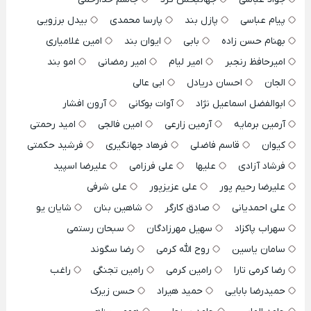
پیام عباسی
پازل بند
پارسا محمدی
بیدل برزویی
بهنام حسن زاده
بابی
ایوان بند
امین غلامیاری
امیرحافظ رنجبر
امیر لیام
امیر رمضانی
امو بند
الجان
احسان دریادل
ابی عالی
ابوالفضل اسماعیل نژاد
آوات بوکانی
آرون افشار
آرمین برمایه
آرمین زارعی
امین فالجی
امید رحمتی
کیوان
قاسم فاضلی
فرهاد جهانگیری
فرشید حکمتی
فرشاد آزادی
علیها
علی فرزامی
علیرضا اسپید
علیرضا رحیم پور
علی عزیزپور
علی شرفی
علی احمدیانی
صادق کارگر
شاهین بنان
شایان یو
سهراب پاکزاد
سهیل مهرزادگان
سبحان رستمی
سامان یاسین
روح الله کرمی
رضا سگوند
رضا کرمی تارا
رامین کرمی
رامین تجنگی
راغب
حمیدرضا بابایی
حمید هیراد
حسن زیرک