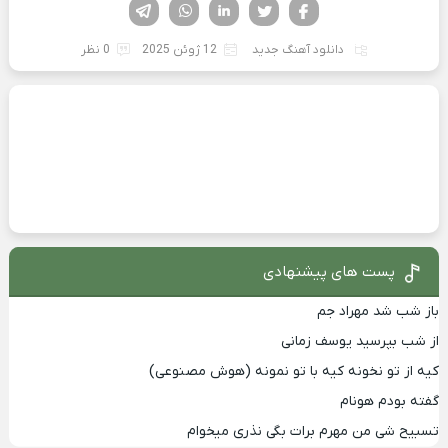
فیسوک
تویتر
لینکدین
واتساپ
تلگرام
دانلود آهنگ جدید
12 ژوئن 2025
0 نظر
پست های پیشنهادی
باز شب شد مهراد جم
از شب بپرسید یوسف زمانی
کیه از تو نخونه کیه با تو نمونه (هوش مصنوعی)
گفته بودم هونام
تسبیح شی من مهرم برات بگی نذری میخوام