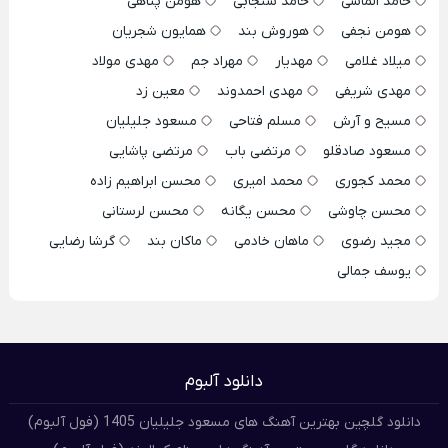
حامد الماسی
حامد سنجابی
هومن پناهی
هومن نجفی
هوروش بند
همایون شجریان
میلاد غلامی
مهدیار
مهراد جم
مهدی مولاد
مهدی شریفی
مهدی احمدوند
معین زد
مسیح و آرش
مسلم فتاحی
مسعود جلیلیان
مسعود صادقلو
مرتضی باب
مرتضی پاشایی
محمد کجوری
محمد امیری
محسن ابراهیم زاده
محسن چاوشی
محسن یگانه
محسن لرستانی
مجید رضوی
ماهان خادمی
ماکان بند
گرشا رضایی
یوسف جمالی
دانلود آلبوم
دانلود گلچین بهترین آهنگ های مسعود جلیلیان 1405 (فول آلبوم)