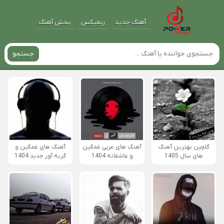
آهنگ جدید
ریمیکس
پخش آهنگ
جستجو
گلچین بهترین آهنگ
آهنگ های عربی غمگین
آهنگ های غمگین و
های سال 1405
و عاشقانه 1404
گریه آور جدید 1404