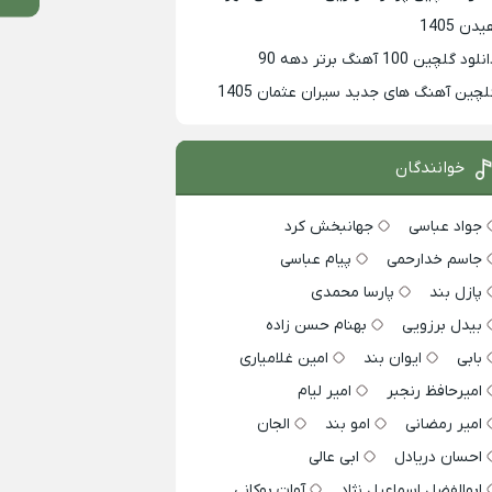
دن 1405
لود گلچین 100 آهنگ برتر دهه 90
لچین آهنگ های جدید سیران عثمان 1405
خوانندگان
جواد عباسی
جهانبخش کرد
جاسم خدارحمی
پیام عباسی
پازل بند
پارسا محمدی
بیدل برزویی
بهنام حسن زاده
بابی
ایوان بند
امین غلامیاری
امیرحافظ رنجبر
امیر لیام
امیر رمضانی
امو بند
الجان
احسان دریادل
ابی عالی
ابوالفضل اسماعیل نژاد
آوات بوکانی