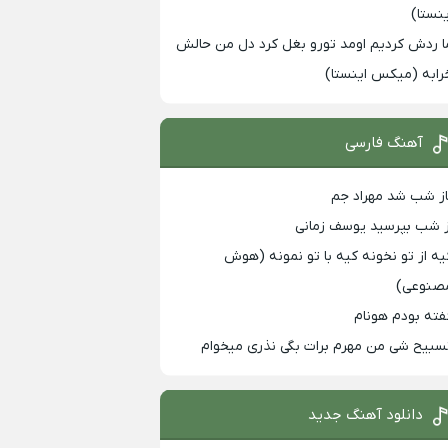
ینستا)
ا ردش کردیم اومد تورو بغل کرد دل من حالش
رابه (میکس اینستا)
آهنگ فارسی
از شب شد مهراد جم
ز شب بپرسید یوسف زمانی
یه از تو نخونه کیه با تو نمونه (هوش
صنوعی)
فته بودم هونام
سبیح شی من مهرم برات بگی نذری میخوام
دانلود آهنگ جدید