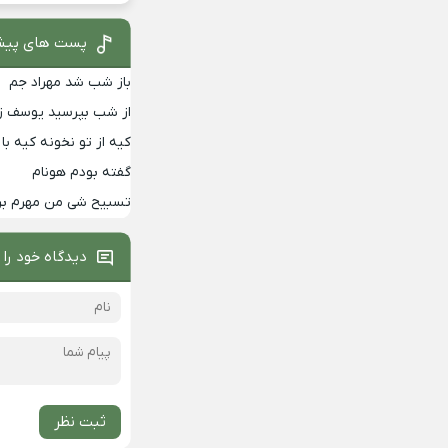
پست های پیش
باز شب شد مهراد جم
از شب بپرسید یوسف زم
کیه از تو نخونه کیه 
گفته بودم هونام
تسبیح شی من مهرم برا
دیدگاه خود را 
ثبت نظر