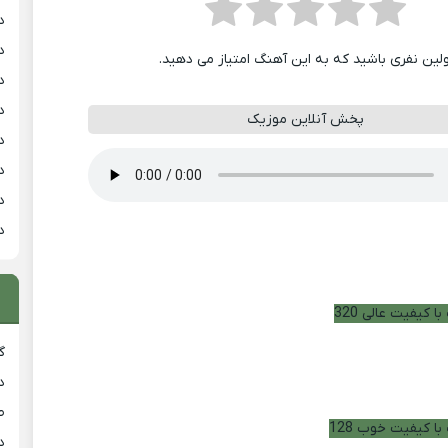
د
د
ولین نفری باشید که به این آهنگ امتیاز می دهید.
د
د
پخش آنلاین موزیک
د
د
د
د
ا کیفیت عالی 320
گ
د
ط
با کیفیت خوب 128
د