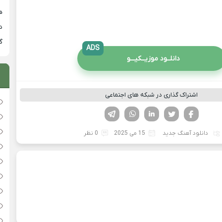
هی
دان
گ
ADS
دانلــود موزیــکیـــو
اشتراک گذاری در شبکه های اجتماعی
فیسوک
تویتر
لینکدین
واتساپ
تلگرام
دانلود آهنگ جدید
15 می 2025
0 نظر