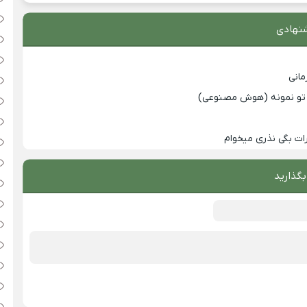
نهادی
انی
با تو نمونه (هوش مصنوعی)
ت بگی نذری میخوام
بگذارید