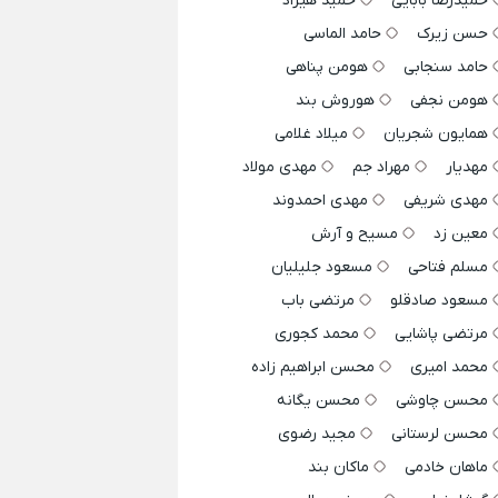
حمیدرضا بابایی
حمید هیراد
حسن زیرک
حامد الماسی
حامد سنجابی
هومن پناهی
هومن نجفی
هوروش بند
همایون شجریان
میلاد غلامی
مهدیار
مهراد جم
مهدی مولاد
مهدی شریفی
مهدی احمدوند
معین زد
مسیح و آرش
مسلم فتاحی
مسعود جلیلیان
مسعود صادقلو
مرتضی باب
مرتضی پاشایی
محمد کجوری
محمد امیری
محسن ابراهیم زاده
محسن چاوشی
محسن یگانه
محسن لرستانی
مجید رضوی
ماهان خادمی
ماکان بند