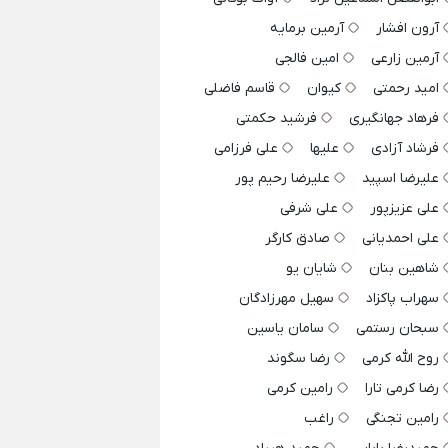
آرون افشار
آرمین برمایه
آرمین زارعی
امین فالجی
امید رحمتی
کیوان
قاسم فاضلی
فرهاد جهانگیری
فرشید حکمتی
فرشاد آزادی
علیها
علی فرزامی
علیرضا اسپید
علیرضا رحیم پور
علی عزیزپور
علی شرفی
علی احمدیانی
صادق کارگر
شاهین بنان
شایان یو
سهراب پاکزاد
سهیل مهرزادگان
سبحان رستمی
سامان یاسین
روح الله کرمی
رضا سگوند
رضا کرمی تارا
رامین کرمی
رامین تجنگی
راغب