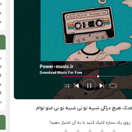
ا
م
خ
ب
ا
ک
م
گ
ت
هنگ
هیچ دراگی شبیه تو نی شبیه تو نی منو توام
روی یک ستاره کلیک کنید تا به آن امتیاز دهید!