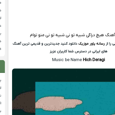
م
د
از
د
ی
آهنگ
هیچ دراگی شبیه تو نی شبیه تو نی منو توام
د
 را از
رسانه پاور موزیک
دانلود کنید جدیدترین و قدیمی ترین آهنگ
ض
های ایرانی در دسترس شما کاربران عزیز
Music
be Name
Hich Deragi
پ
ا
ن
ا
ب