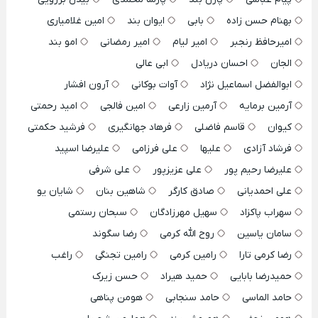
بهنام حسن زاده
بابی
ایوان بند
امین غلامیاری
امیرحافظ رنجبر
امیر لیام
امیر رمضانی
امو بند
الجان
احسان دریادل
ابی عالی
ابوالفضل اسماعیل نژاد
آوات بوکانی
آرون افشار
آرمین برمایه
آرمین زارعی
امین فالجی
امید رحمتی
کیوان
قاسم فاضلی
فرهاد جهانگیری
فرشید حکمتی
فرشاد آزادی
علیها
علی فرزامی
علیرضا اسپید
علیرضا رحیم پور
علی عزیزپور
علی شرفی
علی احمدیانی
صادق کارگر
شاهین بنان
شایان یو
سهراب پاکزاد
سهیل مهرزادگان
سبحان رستمی
سامان یاسین
روح الله کرمی
رضا سگوند
رضا کرمی تارا
رامین کرمی
رامین تجنگی
راغب
حمیدرضا بابایی
حمید هیراد
حسن زیرک
حامد الماسی
حامد سنجابی
هومن پناهی