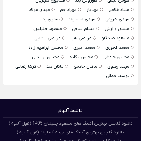
هومن نجفی
هوروش بند
همایون شجریان
میلاد غلامی
مهدیار
مهراد جم
مهدی مولاد
مهدی شریفی
مهدی احمدوند
معین زد
مسیح و آرش
مسلم فتاحی
مسعود جلیلیان
مسعود صادقلو
مرتضی باب
مرتضی پاشایی
محمد کجوری
محمد امیری
محسن ابراهیم زاده
محسن چاوشی
محسن یگانه
محسن لرستانی
مجید رضوی
ماهان خادمی
ماکان بند
گرشا رضایی
یوسف جمالی
دانلود آلبوم
دانلود گلچین بهترین آهنگ های مسعود جلیلیان 1405 (فول آلبوم)
دانلود گلچین بهترین آهنگ های بهنام کمالوند (فول آلبوم)