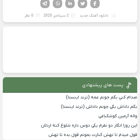
فیسوک
تویتر
لینکدین
واتساپ
تلگرام
دانلود آهنگ جدید
2 سپتامبر 2025
0 نظر
پست های پیشنهادی
صدام کنی بگم جونم عمه (ترند اینستا)
بگم داداش بگی جونم داداش (ترند اینستا)
واله آرمین کوشکباغی
این روزا انگار دو نفرم یکی دوس داره شلوغ کنه اردلان
قول میدم تا تهش کنارت بمونم قول بده تا تهش