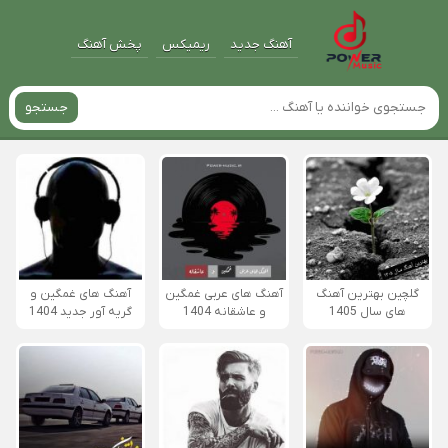
آهنگ جدید
ریمیکس
پخش آهنگ
جستجو
گلچین بهترین آهنگ
آهنگ های عربی غمگین
آهنگ های غمگین و
های سال 1405
و عاشقانه 1404
گریه آور جدید 1404