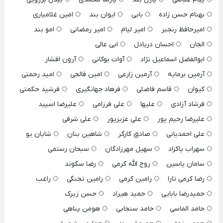
بهنام حسن زاده
بابی
ایوان بند
امین غلامیاری
امیرحافظ رنجبر
امیر لیام
امیر رمضانی
امو بند
الجان
احسان دریادل
ابی عالی
ابوالفضل اسماعیل نژاد
آوات بوکانی
آرون افشار
آرمین برمایه
آرمین زارعی
امین فالجی
امید رحمتی
کیوان
قاسم فاضلی
فرهاد جهانگیری
فرشید حکمتی
فرشاد آزادی
علیها
علی فرزامی
علیرضا اسپید
علیرضا رحیم پور
علی عزیزپور
علی شرفی
علی احمدیانی
صادق کارگر
شاهین بنان
شایان یو
سهراب پاکزاد
سهیل مهرزادگان
سبحان رستمی
سامان یاسین
روح الله کرمی
رضا سگوند
رضا کرمی تارا
رامین کرمی
رامین تجنگی
راغب
حمیدرضا بابایی
حمید هیراد
حسن زیرک
حامد الماسی
حامد سنجابی
هومن پناهی