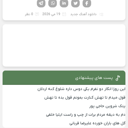
فیسوک
تویتر
لینکدین
واتساپ
تلگرام
دانلود آهنگ جدید
19 می 2026
0 نظر
پست های پیشنهادی
این روزا انگار دو نفرم یکی دوس داره شلوغ کنه اردلان
قول میدم تا تهش کنارت بمونم قول بده تا تهش
پتک شروین حاجی پور
دم به دیقه مردم برات از چپ و راست ایلیا خلفی
گل های باران خورده علیرضا قربانی