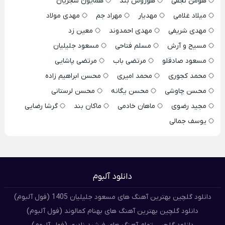
هومن نجفی
هوروش بند
همایون شجریان
میلاد غلامی
مهدیار
مهراد جم
مهدی مولاد
مهدی شریفی
مهدی احمدوند
معین زد
مسیح و آرش
مسلم فتاحی
مسعود جلیلیان
مسعود صادقلو
مرتضی باب
مرتضی پاشایی
محمد کجوری
محمد امیری
محسن ابراهیم زاده
محسن چاوشی
محسن یگانه
محسن لرستانی
مجید رضوی
ماهان خادمی
ماکان بند
گرشا رضایی
یوسف جمالی
دانلود آلبوم
دانلود گلچین بهترین آهنگ های مسعود جلیلیان 1405 (فول آلبوم)
دانلود گلچین بهترین آهنگ های بهنام کمالوند (فول آلبوم)