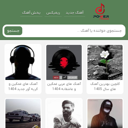
آهنگ جدید
ریمیکس
پخش آهنگ
جستجو
گلچین بهترین آهنگ
آهنگ های عربی غمگین
آهنگ های غمگین و
های سال 1405
و عاشقانه 1404
گریه آور جدید 1404