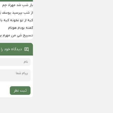
باز شب شد مهراد جم
از شب بپرسید یوسف زم
کیه از تو نخونه کیه 
گفته بودم هونام
تسبیح شی من مهرم برا
دیدگاه خود را 
ثبت نظر