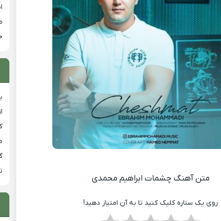
ا
م
خ
ب
ا
ک
م
گ
ت
متن آهنگ چشمات ابراهیم محمدی
روی یک ستاره کلیک کنید تا به آن امتیاز دهید!