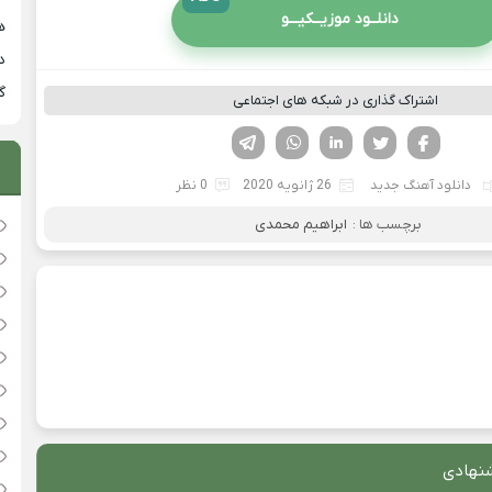
دانلــود موزیــکیـــو
هی
دان
گ
اشتراک گذاری در شبکه های اجتماعی
فیسوک
تویتر
لینکدین
واتساپ
تلگرام
دانلود آهنگ جدید
26 ژانویه 2020
0 نظر
برچسب ها :
ابراهیم محمدی
نهادی