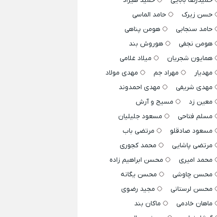
حمیدرضا بابایی
حمید هیراد
حسن زیرک
حامد الماسی
حامد سنجابی
هومن پناهی
هومن نجفی
هوروش بند
همایون شجریان
میلاد غلامی
مهدیار
مهراد جم
مهدی مولاد
مهدی شریفی
مهدی احمدوند
معین زد
مسیح و آرش
مسلم فتاحی
مسعود جلیلیان
مسعود صادقلو
مرتضی باب
مرتضی پاشایی
محمد کجوری
محمد امیری
محسن ابراهیم زاده
محسن چاوشی
محسن یگانه
محسن لرستانی
مجید رضوی
ماهان خادمی
ماکان بند