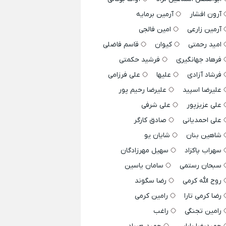
آرون افشار
آرمین برمایه
آرمین زارعی
امین فالجی
امید رحمتی
کیوان
قاسم فاضلی
فرهاد جهانگیری
فرشید حکمتی
فرشاد آزادی
علیها
علی فرزامی
علیرضا اسپید
علیرضا رحیم پور
علی عزیزپور
علی شرفی
علی احمدیانی
صادق کارگر
شاهین بنان
شایان یو
سهراب پاکزاد
سهیل مهرزادگان
سبحان رستمی
سامان یاسین
روح الله کرمی
رضا سگوند
رضا کرمی تارا
رامین کرمی
رامین تجنگی
راغب