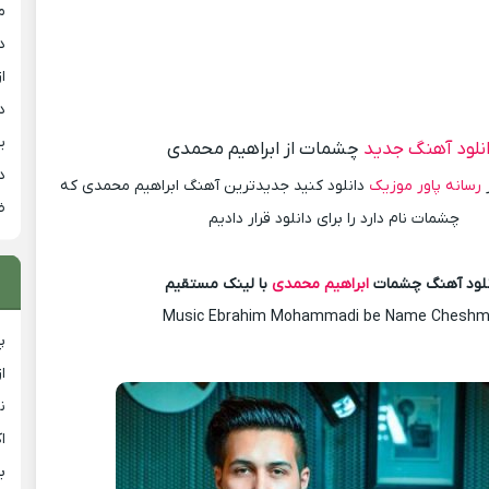
م
د
از
د
ی
نلود آهنگ جدید
چشمات از ابراهیم محمدی
د
ز
رسانه پاور موزیک
دانلود کنید جدیدترین آهنگ ابراهیم محمدی که
ض
چشمات نام دارد را برای دانلود قرار دادیم
نلود آهنگ چشمات
ابراهیم محمدی
با لینک مستقیم
Music Ebrahim Mohammadi be Name Cheshm
پ
ا
ن
ا
ب