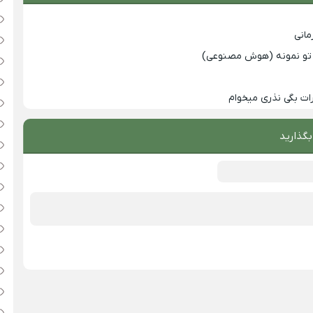
انی
با تو نمونه (هوش مصنوعی)
ت بگی نذری میخوام
بگذارید