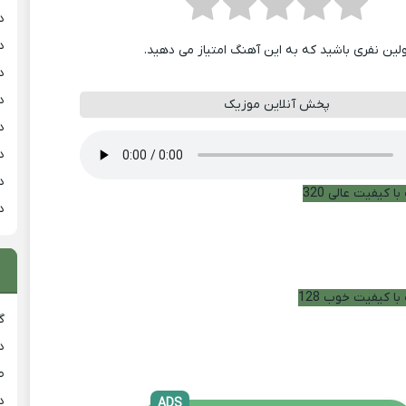
د
د
ولین نفری باشید که به این آهنگ امتیاز می دهید.
د
د
پخش آنلاین موزیک
د
د
د
ا کیفیت عالی 320
د
با کیفیت خوب 128
گ
د
ط
د
ADS