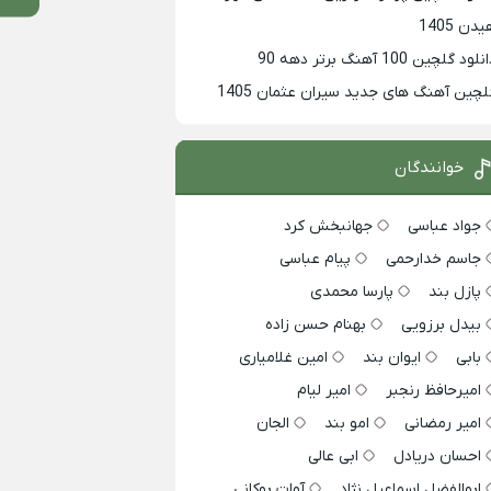
دن 1405
لود گلچین 100 آهنگ برتر دهه 90
لچین آهنگ های جدید سیران عثمان 1405
خوانندگان
جواد عباسی
جهانبخش کرد
جاسم خدارحمی
پیام عباسی
پازل بند
پارسا محمدی
بیدل برزویی
بهنام حسن زاده
بابی
ایوان بند
امین غلامیاری
امیرحافظ رنجبر
امیر لیام
امیر رمضانی
امو بند
الجان
احسان دریادل
ابی عالی
ابوالفضل اسماعیل نژاد
آوات بوکانی