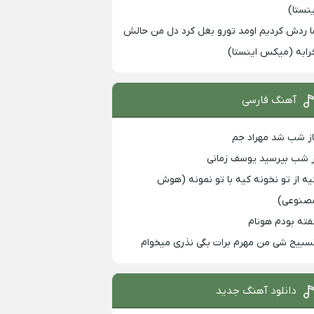
ینستا)
ا ردش کردیم اومد تورو بغل کرد دل من حالش
رابه (میکس اینستا)
آهنگ فارسی
از شب شد مهراد جم
ز شب بپرسید یوسف زمانی
یه از تو نخونه کیه با تو نمونه (هوش
صنوعی)
فته بودم هونام
سبیح شی من مهرم برات بگی نذری میخوام
دانلود آهنگ جدید