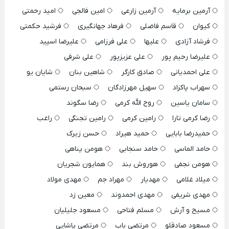
آرمین برمایه
آرمین زارعی
امین فالجی
امید رحمتی
کیوان
قاسم فاضلی
فرهاد جهانگیری
فرشید حکمتی
فرشاد آزادی
علیها
علی فرزامی
علیرضا اسپید
علیرضا رحیم پور
علی عزیزپور
علی شرفی
علی احمدیانی
صادق کارگر
شاهین بنان
شایان یو
سهراب پاکزاد
سهیل مهرزادگان
سبحان رستمی
سامان یاسین
روح الله کرمی
رضا سگوند
رضا کرمی تارا
رامین کرمی
رامین تجنگی
راغب
حمیدرضا بابایی
حمید هیراد
حسن زیرک
حامد الماسی
حامد سنجابی
هومن پناهی
هومن نجفی
هوروش بند
همایون شجریان
میلاد غلامی
مهدیار
مهراد جم
مهدی مولاد
مهدی شریفی
مهدی احمدوند
معین زد
مسیح و آرش
مسلم فتاحی
مسعود جلیلیان
مسعود صادقلو
مرتضی باب
مرتضی پاشایی