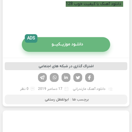
دانلود آهنگ با کیفیت خوب 128
ADS
دانلــود موزیــکیـــو
اشتراک گذاری در شبکه های اجتماعی
فیسوک
تویتر
لینکدین
واتساپ
تلگرام
دانلود آهنگ مازندرانی
17 دسامبر 2019
0 نظر
برچسب ها :
ابولفظل رستمی