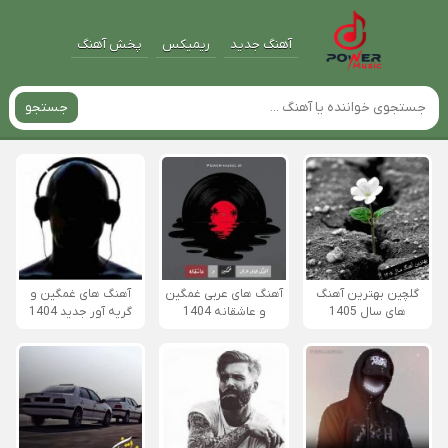
آهنگ جدید
ریمیکس
پخش آهنگ
جستجو
گلچین بهترین آهنگ
آهنگ های عربی غمگین
آهنگ های غمگین و
های سال 1405
و عاشقانه 1404
گریه آور جدید 1404