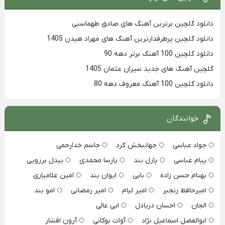
دانلود گلچین برترین آهنگ های صادق طهماسبی
دانلود گلچین پرطرفدارترین آهنگ های مهراد هیدن 1405
دانلود گلچین 100 آهنگ برتر دهه 90
گلچین آهنگ های جدید سیران عثمان 1405
دانلود گلچین 100 آهنگ معروف دهه 80
خوانندگان
جواد عباسی
جهانبخش کرد
جاسم خدارحمی
پیام عباسی
پازل بند
پارسا محمدی
بیدل برزویی
بهنام حسن زاده
بابی
ایوان بند
امین غلامیاری
امیرحافظ رنجبر
امیر لیام
امیر رمضانی
امو بند
الجان
احسان دریادل
ابی عالی
ابوالفضل اسماعیل نژاد
آوات بوکانی
آرون افشار