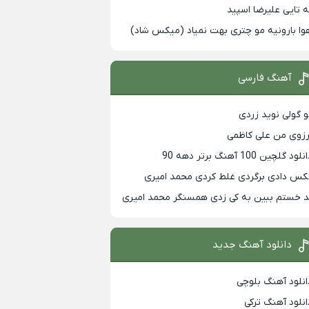
ه تایی علیرضا اسپید
وا بارونیه مو چتری بهت نمیاد (میکس شاد)
آهنگ فارسی
و گولی نوید زردی
رزوی من علی کاظمی
لود گلچین 100 آهنگ برتر دهه 90
کس دادی برگردی غلط کردی محمد امیری
د خستم ببین به کی زدی همسنگر محمد امیری
دانلود آهنگ جدید
انلود آهنگ بلوچی
انلود آهنگ ترکی