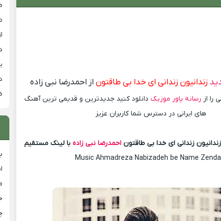
م
د
از
د
ی
د
ید
زندانیون زندانی ای خدا بی طاقتون
از احمدرضا نبی زاده
ض
 را از
رسانه پاور موزیک
دانلود کنید جدیدترین و قدیمی ترین آهنگ
های ایرانی در دسترس شما کاربران عزیز
ندانیون زندانی ای خدا بی طاقتون
احمدرضا نبی زاده
با لینک مستقیم
ب
Music Ahmadreza Nabizadeh be Name Zenda
ا
م
خ
چ