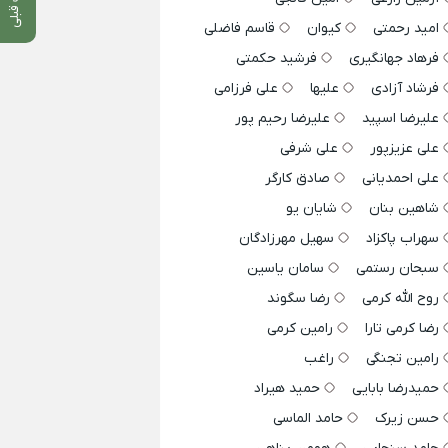
امید رحمتی
کیوان
قاسم فاضلی
فرهاد جهانگیری
فرشید حکمتی
فرشاد آزادی
علیها
علی فرزامی
علیرضا اسپید
علیرضا رحیم پور
علی عزیزپور
علی شرفی
علی احمدیانی
صادق کارگر
شاهین بنان
شایان یو
سهراب پاکزاد
سهیل مهرزادگان
سبحان رستمی
سامان یاسین
روح الله کرمی
رضا سگوند
رضا کرمی تارا
رامین کرمی
رامین تجنگی
راغب
حمیدرضا بابایی
حمید هیراد
حسن زیرک
حامد الماسی