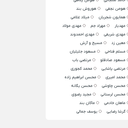
حامد سنجابی
هومن پناهی
هومن نجفی
هوروش بند
همایون شجریان
میلاد غلامی
مهدیار
مهراد جم
مهدی مولاد
مهدی شریفی
مهدی احمدوند
معین زد
مسیح و آرش
مسلم فتاحی
مسعود جلیلیان
مسعود صادقلو
مرتضی باب
مرتضی پاشایی
محمد کجوری
محمد امیری
محسن ابراهیم زاده
محسن چاوشی
محسن یگانه
محسن لرستانی
مجید رضوی
ماهان خادمی
ماکان بند
گرشا رضایی
یوسف جمالی