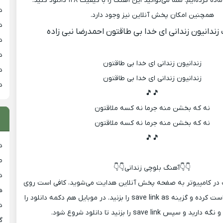
برای شما عزیزان آماده کرده‌ایم. شما می‌توانید این آهنگ را با کیفیت ۱۲۸ دانلود کنید.
د
همچنین امکان پخش آنلاین نیز وجود دارد.
د
ندانیون زندانی ای خدا بی طاقتون احمدرضا نبی زاده
د
د
زندانیون زندانی ای خدا بی طاقتون
د
زندانیون زندانی ای خدا بی طاقتون
د
🎵🎵
نه که بخشن منه جرما نه کسه ملاقتون
نه که بخشن منه جرما نه کسه ملاقتون
🎵🎵
د
ط
👇👇آهنگ بلوچی زندانی👇👇
د
نگ در کامپیوتر به صفحه پخش آنلاین هدایت می‌شوید، کافی است روی
هی
دکمه دانلود کلیک راست کرده و گزینه save link as را بزنید. در موبایل هم دکمه دانلود را
دان
 سپس save link را بزنید تا دانلود شروع شود.
گ