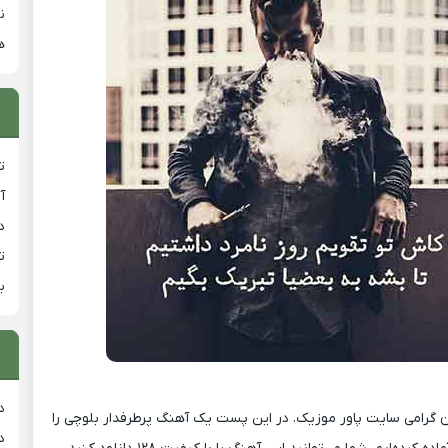
ن
ه
ت
آ
دان
ت
ب
د
ن گرامی سایت پاور موزیک. در این پست یک آهنگ پرطرفدار بلوچی را
د