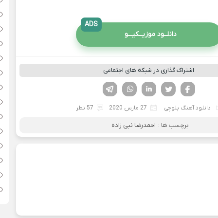
ADS
دانلــود موزیــکیـــو
اشتراک گذاری در شبکه های اجتماعی
فیسوک
تویتر
لینکدین
واتساپ
تلگرام
دانلود آهنگ بلوچی
27 مارس 2020
57 نظر
برچسب ها :
احمدرضا نبی زاده