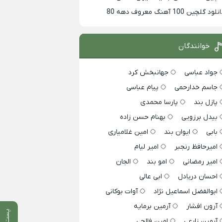
لود گلچین 100 آهنگ معروف دهه 80
خوانندگان
جواد عباسی
جهانبخش کرد
جاسم خدارحمی
پیام عباسی
پازل بند
پارسا محمدی
بیدل برزویی
بهنام حسن زاده
بابی
ایوان بند
امین غلامیاری
امیرحافظ رنجبر
امیر لیام
امیر رمضانی
امو بند
الجان
احسان دریادل
ابی عالی
ابوالفضل اسماعیل نژاد
آوات بوکانی
آرون افشار
آرمین برمایه
پست قبلی
آرمین زارعی
امین فالجی