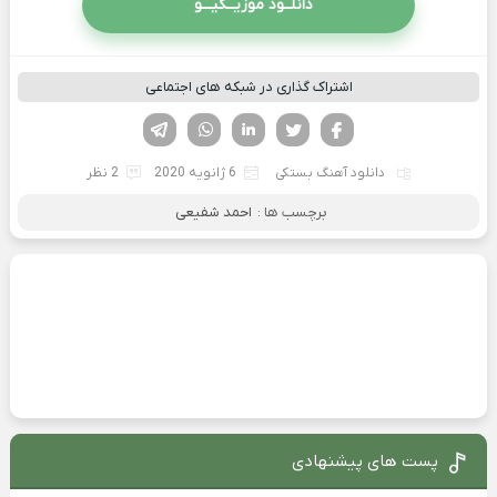
دانلــود موزیــکیـــو
اشتراک گذاری در شبکه های اجتماعی
فیسوک
تویتر
لینکدین
واتساپ
تلگرام
دانلود آهنگ بستکی
6 ژانویه 2020
2 نظر
برچسب ها :
احمد شفیعی
پست های پیشنهادی