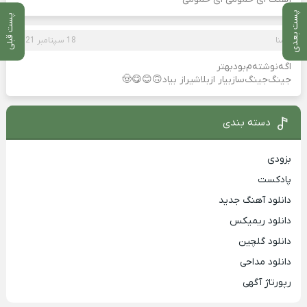
پست بعدی
پست قبلی
یسنا
18 سپتامبر 2021
‌اگه‌نوشته‌م‌بود‌بهتر‌
جینگ‌جینگ‌ساز‌بیار ازبلا‌شیراز ‌بیاد🙃😊😋🤠
دسته بندی
بزودی
پادکست
دانلود آهنگ جدید
دانلود ریمیکس
دانلود گلچین
دانلود مداحی
رپورتاژ آگهی