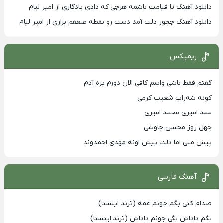
دانلود آهنگ تا قیامت باشمه هرچی که دادی یادگاری از امیر لیام
دانلود آهنگ چجور دلت آمد دست رو نقطه ضعفم بزاری از امیر لیام
ریمیکس
گفتم فقط باشی واسم کافی الان دورم پره آدم
کونه شه‌راب شعیب کرمی
ممد امیری محمد امیری
چهل روز محسن چاوشی
پیش منی اما دلت پیش اونه مهدی احمدوند
آهنگ فارسی
صدام کنی بگم جونم عمه (ترند اینستا)
بگم داداش بگی جونم داداش (ترند اینستا)