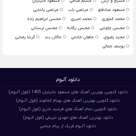
مسیح و آرش
مسلم فتاحی
مسعود جلیلیان
مسعود صادقلو
مرتضی باب
مرتضی پاشایی
محمد کجوری
محمد امیری
محسن ابراهیم زاده
محسن چاوشی
محسن یگانه
محسن لرستانی
مجید رضوی
ماهان خادمی
ماکان بند
گرشا رضایی
یوسف جمالی
دانلود آلبوم
دانلود گلچین بهترین آهنگ های مسعود جلیلیان 1405 (فول آلبوم)
دانلود گلچین بهترین آهنگ های بهنام کمالوند (فول آلبوم)
دانلود گلچین تمام آهنگ های فرشید نادری (فول آلبوم)
دانلود بهترین آهنگ های مهدی شریفی (فول البوم)
دانلود آلبوم فریک از پیام عباسی