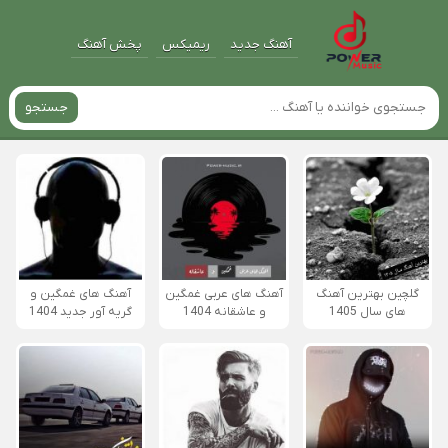
آهنگ جدید
ریمیکس
پخش آهنگ
جستجو
گلچین بهترین آهنگ
آهنگ های عربی غمگین
آهنگ های غمگین و
های سال 1405
و عاشقانه 1404
گریه آور جدید 1404