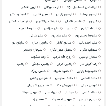
الجان
احسان دریادل
ابی عالی
ابوالفضل اسماعیل نژاد
آوات بوکانی
آرون افشار
آرمین برمایه
آرمین زارعی
امین فالجی
امید رحمتی
کیوان
قاسم فاضلی
فرهاد جهانگیری
فرشید حکمتی
فرشاد آزادی
علیها
علی فرزامی
علیرضا اسپید
علیرضا رحیم پور
علی عزیزپور
علی شرفی
علی احمدیانی
صادق کارگر
شاهین بنان
شایان یو
سهراب پاکزاد
سهیل مهرزادگان
سبحان رستمی
سامان یاسین
روح الله کرمی
رضا سگوند
رضا کرمی تارا
رامین کرمی
رامین تجنگی
راغب
حمیدرضا بابایی
حمید هیراد
حسن زیرک
حامد الماسی
حامد سنجابی
هومن پناهی
هومن نجفی
هوروش بند
همایون شجریان
میلاد غلامی
مهدیار
مهراد جم
مهدی مولاد
مهدی شریفی
مهدی احمدوند
معین زد