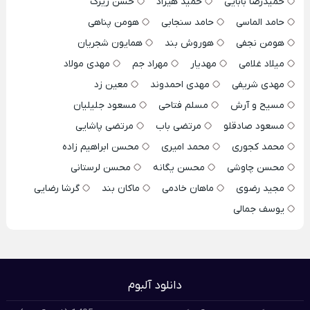
حمیدرضا بابایی
حمید هیراد
حسن زیرک
حامد الماسی
حامد سنجابی
هومن پناهی
هومن نجفی
هوروش بند
همایون شجریان
میلاد غلامی
مهدیار
مهراد جم
مهدی مولاد
مهدی شریفی
مهدی احمدوند
معین زد
مسیح و آرش
مسلم فتاحی
مسعود جلیلیان
مسعود صادقلو
مرتضی باب
مرتضی پاشایی
محمد کجوری
محمد امیری
محسن ابراهیم زاده
محسن چاوشی
محسن یگانه
محسن لرستانی
مجید رضوی
ماهان خادمی
ماکان بند
گرشا رضایی
یوسف جمالی
دانلود آلبوم