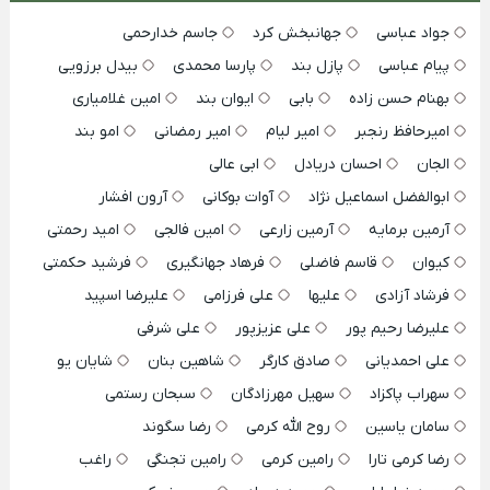
جواد عباسی
جهانبخش کرد
جاسم خدارحمی
پیام عباسی
پازل بند
پارسا محمدی
بیدل برزویی
بهنام حسن زاده
بابی
ایوان بند
امین غلامیاری
امیرحافظ رنجبر
امیر لیام
امیر رمضانی
امو بند
الجان
احسان دریادل
ابی عالی
ابوالفضل اسماعیل نژاد
آوات بوکانی
آرون افشار
آرمین برمایه
آرمین زارعی
امین فالجی
امید رحمتی
کیوان
قاسم فاضلی
فرهاد جهانگیری
فرشید حکمتی
فرشاد آزادی
علیها
علی فرزامی
علیرضا اسپید
علیرضا رحیم پور
علی عزیزپور
علی شرفی
علی احمدیانی
صادق کارگر
شاهین بنان
شایان یو
سهراب پاکزاد
سهیل مهرزادگان
سبحان رستمی
سامان یاسین
روح الله کرمی
رضا سگوند
رضا کرمی تارا
رامین کرمی
رامین تجنگی
راغب