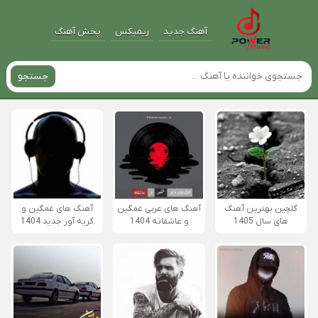
آهنگ جدید
ریمیکس
پخش آهنگ
جستجو
گلچین بهترین آهنگ
آهنگ های عربی غمگین
آهنگ های غمگین و
های سال 1405
و عاشقانه 1404
گریه آور جدید 1404