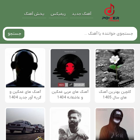
آهنگ جدید
ریمیکس
پخش آهنگ
جستجو
گلچین بهترین آهنگ
آهنگ های عربی غمگین
آهنگ های غمگین و
های سال 1405
و عاشقانه 1404
گریه آور جدید 1404