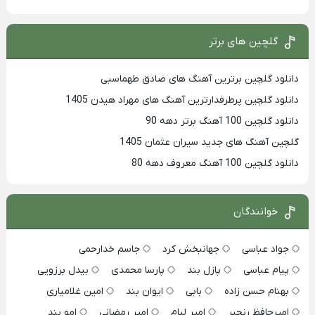
گلچین های برتر
دانلود گلچین برترین آهنگ های صادق طهماسبی
دانلود گلچین پرطرفدارترین آهنگ های مهراد هیدن 1405
دانلود گلچین 100 آهنگ برتر دهه 90
گلچین آهنگ های جدید سیران عثمان 1405
دانلود گلچین 100 آهنگ معروف دهه 80
خوانندگان
جواد عباسی
جهانبخش کرد
جاسم خدارحمی
پیام عباسی
پازل بند
پارسا محمدی
بیدل برزویی
بهنام حسن زاده
بابی
ایوان بند
امین غلامیاری
امیرحافظ رنجبر
امیر لیام
امیر رمضانی
امو بند