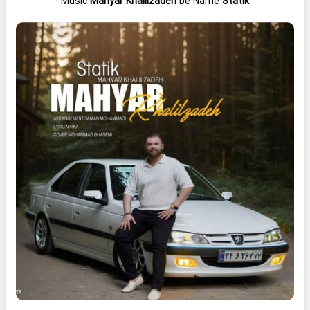
Music
Mahyar Khalilzadeh
be Name
Statik