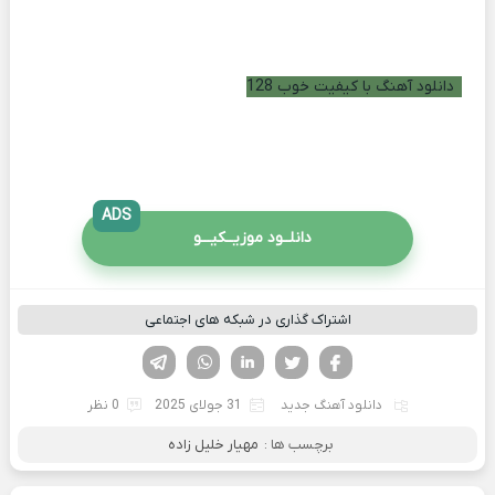
دانلود آهنگ با کیفیت خوب 128
ADS
دانلــود موزیــکیـــو
اشتراک گذاری در شبکه های اجتماعی
فیسوک
تویتر
لینکدین
واتساپ
تلگرام
دانلود آهنگ جدید
31 جولای 2025
0 نظر
برچسب ها :
مهیار خلیل زاده