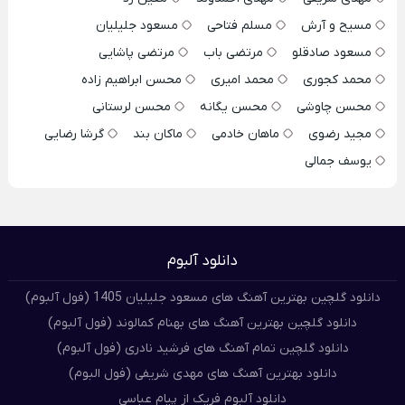
مسیح و آرش
مسلم فتاحی
مسعود جلیلیان
مسعود صادقلو
مرتضی باب
مرتضی پاشایی
محمد کجوری
محمد امیری
محسن ابراهیم زاده
محسن چاوشی
محسن یگانه
محسن لرستانی
مجید رضوی
ماهان خادمی
ماکان بند
گرشا رضایی
یوسف جمالی
دانلود آلبوم
دانلود گلچین بهترین آهنگ های مسعود جلیلیان 1405 (فول آلبوم)
دانلود گلچین بهترین آهنگ های بهنام کمالوند (فول آلبوم)
دانلود گلچین تمام آهنگ های فرشید نادری (فول آلبوم)
دانلود بهترین آهنگ های مهدی شریفی (فول البوم)
دانلود آلبوم فریک از پیام عباسی