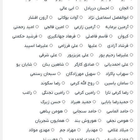
الجان
احسان دریادل
ابی عالی
ابوالفضل اسماعیل نژاد
آوات بوکانی
آرون افشار
آرمین برمایه
آرمین زارعی
امین فالجی
امید رحمتی
کیوان
قاسم فاضلی
فرهاد جهانگیری
فرشید حکمتی
فرشاد آزادی
علیها
علی فرزامی
علیرضا اسپید
علیرضا رحیم پور
علی عزیزپور
علی شرفی
علی احمدیانی
صادق کارگر
شاهین بنان
شایان یو
سهراب پاکزاد
سهیل مهرزادگان
سبحان رستمی
سامان یاسین
روح الله کرمی
رضا سگوند
رضا کرمی تارا
رامین کرمی
رامین تجنگی
راغب
حمیدرضا بابایی
حمید هیراد
حسن زیرک
حامد الماسی
حامد سنجابی
هومن پناهی
هومن نجفی
هوروش بند
همایون شجریان
میلاد غلامی
مهدیار
مهراد جم
مهدی مولاد
مهدی شریفی
مهدی احمدوند
معین زد