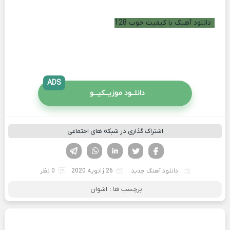
دانلود آهنگ با کیفیت خوب 128
ADS
دانلــود موزیــکیـــو
اشتراک گذاری در شبکه های اجتماعی
فیسوک
تویتر
لینکدین
واتساپ
تلگرام
دانلود آهنگ جدید
26 ژانویه 2020
0 نظر
برچسب ها :
اشوان