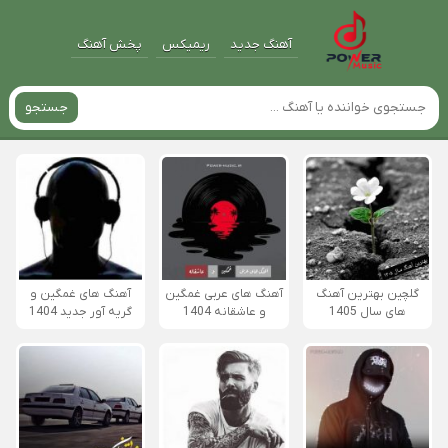
آهنگ جدید
ریمیکس
پخش آهنگ
جستجو
گلچین بهترین آهنگ
آهنگ های عربی غمگین
آهنگ های غمگین و
های سال 1405
و عاشقانه 1404
گریه آور جدید 1404