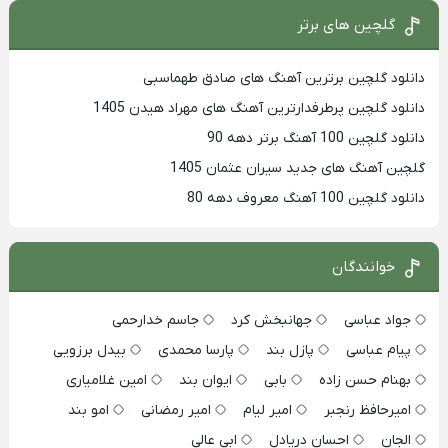
گلچین های برتر
دانلود گلچین برترین آهنگ های صادق طهماسبی
دانلود گلچین پرطرفدارترین آهنگ های مهراد هیدن 1405
دانلود گلچین 100 آهنگ برتر دهه 90
گلچین آهنگ های جدید سیران عثمان 1405
دانلود گلچین 100 آهنگ معروف دهه 80
خوانندگان
جواد عباسی
جهانبخش کرد
جاسم خدارحمی
پیام عباسی
پازل بند
پارسا محمدی
بیدل برزویی
بهنام حسن زاده
بابی
ایوان بند
امین غلامیاری
امیرحافظ رنجبر
امیر لیام
امیر رمضانی
امو بند
الجان
احسان دریادل
ابی عالی