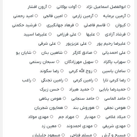
ابوالفضل اسماعیل نژاد
آوات بوکانی
آرون افشار
آرمین برمایه
آرمین زارعی
امین فالجی
امید رحمتی
کیوان
قاسم فاضلی
فرهاد جهانگیری
فرشید حکمتی
فرشاد آزادی
علیها
علی فرزامی
علیرضا اسپید
علیرضا رحیم پور
علی عزیزپور
علی شرفی
علی احمدیانی
صادق کارگر
شاهین بنان
شایان یو
سهراب پاکزاد
سهیل مهرزادگان
سبحان رستمی
سامان یاسین
روح الله کرمی
رضا سگوند
رضا کرمی تارا
رامین کرمی
رامین تجنگی
راغب
حمیدرضا بابایی
حمید هیراد
حسن زیرک
حامد الماسی
حامد سنجابی
هومن پناهی
هومن نجفی
هوروش بند
همایون شجریان
میلاد غلامی
مهدیار
مهراد جم
مهدی مولاد
مهدی شریفی
مهدی احمدوند
معین زد
مسیح و آرش
مسلم فتاحی
مسعود جلیلیان