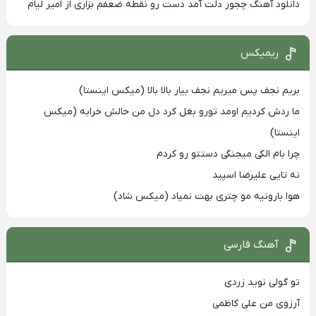
دانلود آهنگ چجور دلت آمد دست رو نقطه ضعفم بزاری از امیر لیام
ریمیکس
بریم نجف پس میریم نجف بیار بالا بالا (میکس اینستا)
ما ردش کردیم اومد تورو بغل کرد دل من حالش خرابه (میکس
اینستا)
چرا بام الکی میجنگی دستتو رو کردم
نه تایی علیرضا اسپید
هوا بارونیه مو چتری بهت نمیاد (میکس شاد)
آهنگ فارسی
تو گولی نوید زردی
آرزوی من علی کاظمی