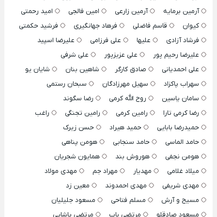
آرمین برمایه
آرمین زارعی
امین فالجی
امید رحمتی
کیوان
قاسم فاضلی
فرهاد جهانگیری
فرشید حکمتی
فرشاد آزادی
علیها
علی فرزامی
علیرضا اسپید
علیرضا رحیم پور
علی عزیزپور
علی شرفی
علی احمدیانی
صادق کارگر
شاهین بنان
شایان یو
سهراب پاکزاد
سهیل مهرزادگان
سبحان رستمی
سامان یاسین
روح الله کرمی
رضا سگوند
رضا کرمی تارا
رامین کرمی
رامین تجنگی
راغب
حمیدرضا بابایی
حمید هیراد
حسن زیرک
حامد الماسی
حامد سنجابی
هومن پناهی
هومن نجفی
هوروش بند
همایون شجریان
میلاد غلامی
مهدیار
مهراد جم
مهدی مولاد
مهدی شریفی
مهدی احمدوند
معین زد
مسیح و آرش
مسلم فتاحی
مسعود جلیلیان
مسعود صادقلو
مرتضی باب
مرتضی پاشایی