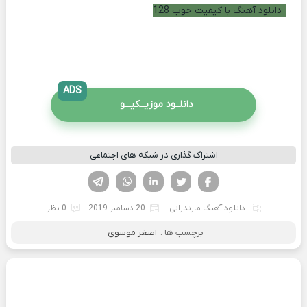
دانلود آهنگ با کیفیت خوب 128
ADS
دانلــود موزیــکیـــو
اشتراک گذاری در شبکه های اجتماعی
فیسوک
تویتر
لینکدین
واتساپ
تلگرام
دانلود آهنگ مازندرانی
20 دسامبر 2019
0 نظر
برچسب ها :
اصغر موسوی