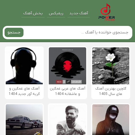
آهنگ جدید
ریمیکس
پخش آهنگ
جستجو
گلچین بهترین آهنگ
آهنگ های عربی غمگین
آهنگ های غمگین و
های سال 1405
و عاشقانه 1404
گریه آور جدید 1404