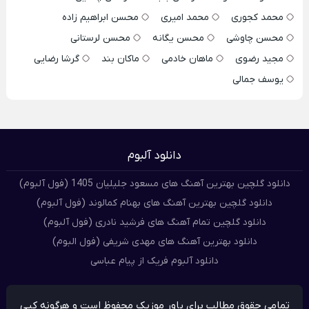
محمد کجوری
محمد امیری
محسن ابراهیم زاده
محسن چاوشی
محسن یگانه
محسن لرستانی
مجید رضوی
ماهان خادمی
ماکان بند
گرشا رضایی
یوسف جمالی
دانلود آلبوم
دانلود گلچین بهترین آهنگ های مسعود جلیلیان 1405 (فول آلبوم)
دانلود گلچین بهترین آهنگ های بهنام کمالوند (فول آلبوم)
دانلود گلچین تمام آهنگ های فرشید نادری (فول آلبوم)
دانلود بهترین آهنگ های مهدی شریفی (فول البوم)
دانلود آلبوم فریک از پیام عباسی
تمامی حقوق مطالب برای پاور موزیک محفوظ است و هرگونه کپی