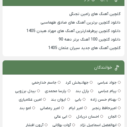
گلچین آهنگ های رامین تجنگی
دانلود گلچین برترین آهنگ های صادق طهماسبی
دانلود گلچین پرطرفدارترین آهنگ های مهراد هیدن 1405
دانلود گلچین 100 آهنگ برتر دهه 90
گلچین آهنگ های جدید سیران عثمان 1405
خوانندگان
جواد عباسی
جهانبخش کرد
جاسم خدارحمی
پیام عباسی
پازل بند
پارسا محمدی
بیدل برزویی
بهنام حسن زاده
بابی
ایوان بند
امین غلامیاری
امیرحافظ رنجبر
امیر لیام
امیر رمضانی
امو بند
الجان
احسان دریادل
ابی عالی
ابوالفضل اسماعیل نژاد
آوات بوکانی
آرون افشار