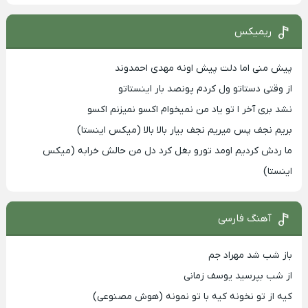
ریمیکس
پیش منی اما دلت پیش اونه مهدی احمدوند
از وقتی دستاتو ول کردم پونصد بار اینستاتو
نشد بری آخر ا تو یاد من نمیخوام اکسو نمیزنم اکسو
بریم نجف پس میریم نجف بیار بالا بالا (میکس اینستا)
ما ردش کردیم اومد تورو بغل کرد دل من حالش خرابه (میکس
اینستا)
آهنگ فارسی
باز شب شد مهراد جم
از شب بپرسید یوسف زمانی
کیه از تو نخونه کیه با تو نمونه (هوش مصنوعی)