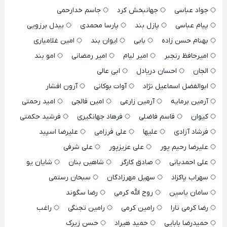
جواد عباسی
جهانبخش کرد
جاسم خدارحمی
پیام عباسی
پازل بند
پارسا محمدی
بیدل برزویی
بهنام حسن زاده
بابی
ایوان بند
امین غلامیاری
امیرحافظ رنجبر
امیر لیام
امیر رمضانی
امو بند
الجان
احسان دریادل
ابی عالی
ابوالفضل اسماعیل نژاد
آوات بوکانی
آرون افشار
آرمین برمایه
آرمین زارعی
امین فالجی
امید رحمتی
کیوان
قاسم فاضلی
فرهاد جهانگیری
فرشید حکمتی
فرشاد آزادی
علیها
علی فرزامی
علیرضا اسپید
علیرضا رحیم پور
علی عزیزپور
علی شرفی
علی احمدیانی
صادق کارگر
شاهین بنان
شایان یو
سهراب پاکزاد
سهیل مهرزادگان
سبحان رستمی
سامان یاسین
روح الله کرمی
رضا سگوند
رضا کرمی تارا
رامین کرمی
رامین تجنگی
راغب
حمیدرضا بابایی
حمید هیراد
حسن زیرک