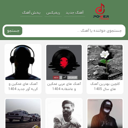
آهنگ جدید
ریمیکس
پخش آهنگ
جستجو
گلچین بهترین آهنگ
آهنگ های عربی غمگین
آهنگ های غمگین و
های سال 1405
و عاشقانه 1404
گریه آور جدید 1404