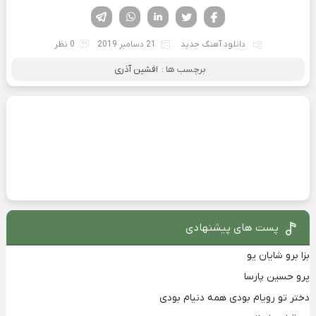
فیسوک
تویتر
لینکدین
واتساپ
تلگرام
دانلود آهنگ جدید
21 دسامبر 2019
0 نظر
برچسب ها :
افشین آذری
پست های پیشنهادی
بزا برو شایان یو
پرو حسین پارسا
دختر تو رویام بودی همه دنیام بودی