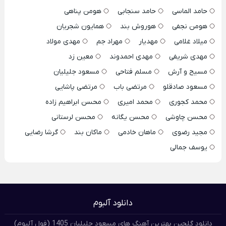
حامد الماسی
حامد سنجابی
هومن پناهی
هومن نجفی
هوروش بند
همایون شجریان
میلاد غلامی
مهدیار
مهراد جم
مهدی مولاد
مهدی شریفی
مهدی احمدوند
معین زد
مسیح و آرش
مسلم فتاحی
مسعود جلیلیان
مسعود صادقلو
مرتضی باب
مرتضی پاشایی
محمد کجوری
محمد امیری
محسن ابراهیم زاده
محسن چاوشی
محسن یگانه
محسن لرستانی
مجید رضوی
ماهان خادمی
ماکان بند
گرشا رضایی
یوسف جمالی
دانلود آلبوم
دانلود گلچین بهترین آهنگ های مسعود جلیلیان 1405 (فول آلبوم)