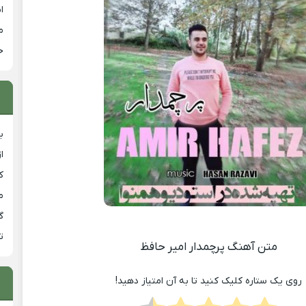
ا
م
خ
ب
ا
ک
م
گ
ت
متن آهنگ پرچمدار امیر حافظ
روی یک ستاره کلیک کنید تا به آن امتیاز دهید!