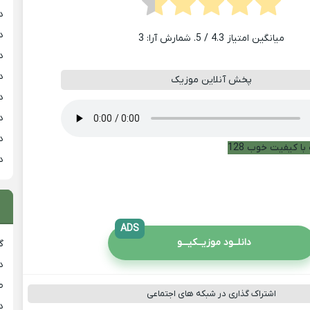
د
د
میانگین امتیاز
4.3
/ 5. شمارش آرا:
3
د
د
پخش آنلاین موزیک
د
د
د
با کیفیت خوب 128
د
ADS
دانلــود موزیــکیـــو
گ
د
ط
اشتراک گذاری در شبکه های اجتماعی
د