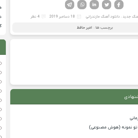
فیسوک
تویتر
لینکدین
واتساپ
تلگرام
هی
دان
هنگ جدید
،
دانلود آهنگ مازندرانی
18 دسامبر 2019
4 نظر
گ
برچسب ها :
امیر حافظ
نهادی
انی
با تو نمونه (هوش مصنوعی)