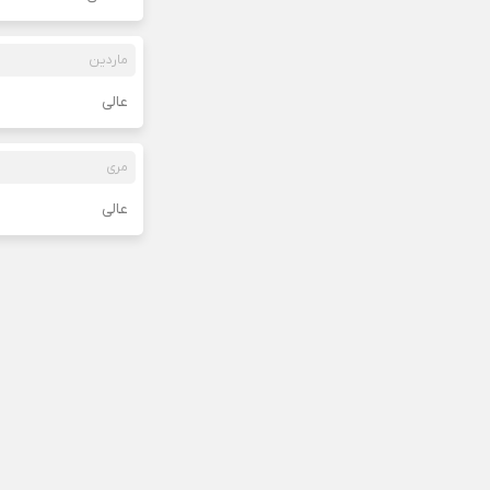
ماردین
عالی
مری
عالی