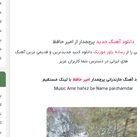
م
د
از
د
ی
دانلود آهنگ جدید
پرچمدار از امیر حافظ
د
 را از
رسانه پاور موزیک
دانلود کنید جدیدترین و قدیمی ترین آهنگ
ض
های ایرانی در دسترس شما کاربران عزیز
د آهنگ مازندرانی پرچمدار
امیر حافظ
با لینک مستقیم
Music Amir hafez be Name parchamdar
پ
ا
ن
ا
ب