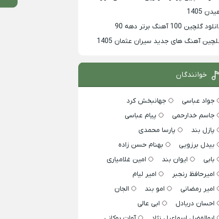
دن 1405
لود گلچین 100 آهنگ برتر دهه 90
لچین آهنگ های جدید سیران عثمان 1405
خوانندگان
جواد عباسی
جهانبخش کرد
جاسم خدارحمی
پیام عباسی
پازل بند
پارسا محمدی
بیدل برزویی
بهنام حسن زاده
بابی
ایوان بند
امین غلامیاری
امیرحافظ رنجبر
امیر لیام
امیر رمضانی
امو بند
الجان
احسان دریادل
ابی عالی
ابوالفضل اسماعیل نژاد
آوات بوکانی