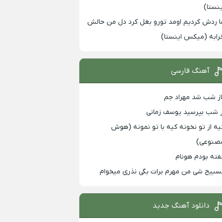
ینستا)
ا ردش کردیم اومد تورو بغل کرد دل من حالش
رابه (میکس اینستا)
آهنگ فارسی
از شب شد مهراد جم
ز شب بپرسید یوسف زمانی
یه از تو نخونه کیه با تو نمونه (هوش
صنوعی)
فته بودم هونام
سبیح شی من مهرم برات بگی نذری میخوام
دانلود آهنگ جدید