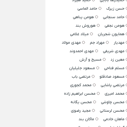
حمیدرضا بابایی
حمید هیراد
حسن زیرک
حامد الماسی
حامد سنجابی
هومن پناهی
هومن نجفی
هوروش بند
همایون شجریان
میلاد غلامی
مهدیار
مهراد جم
مهدی مولاد
مهدی شریفی
مهدی احمدوند
معین زد
مسیح و آرش
مسلم فتاحی
مسعود جلیلیان
مسعود صادقلو
مرتضی باب
مرتضی پاشایی
محمد کجوری
محمد امیری
محسن ابراهیم زاده
محسن چاوشی
محسن یگانه
محسن لرستانی
مجید رضوی
ماهان خادمی
ماکان بند