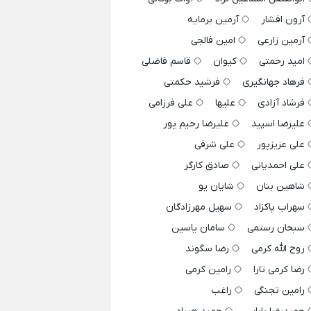
آرون افشار
آرمین برمایه
آرمین زارعی
امین فالجی
امید رحمتی
کیوان
قاسم فاضلی
فرهاد جهانگیری
فرشید حکمتی
فرشاد آزادی
علیها
علی فرزامی
علیرضا اسپید
علیرضا رحیم پور
علی عزیزپور
علی شرفی
علی احمدیانی
صادق کارگر
شاهین بنان
شایان یو
سهراب پاکزاد
سهیل مهرزادگان
سبحان رستمی
سامان یاسین
روح الله کرمی
رضا سگوند
رضا کرمی تارا
رامین کرمی
رامین تجنگی
راغب