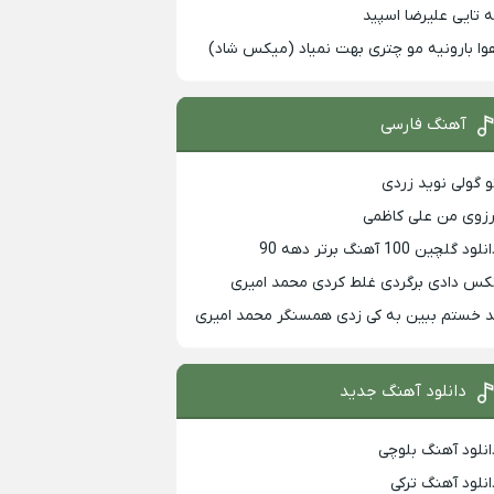
ه تایی علیرضا اسپید
وا بارونیه مو چتری بهت نمیاد (میکس شاد)
آهنگ فارسی
و گولی نوید زردی
رزوی من علی کاظمی
لود گلچین 100 آهنگ برتر دهه 90
کس دادی برگردی غلط کردی محمد امیری
د خستم ببین به کی زدی همسنگر محمد امیری
دانلود آهنگ جدید
انلود آهنگ بلوچی
انلود آهنگ ترکی