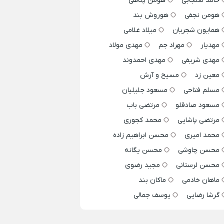
حامد سنجابی
هومن پناهی
هومن نجفی
هوروش بند
همایون شجریان
میلاد غلامی
مهدیار
مهراد جم
مهدی مولاد
مهدی شریفی
مهدی احمدوند
معین زد
مسیح و آرش
مسلم فتاحی
مسعود جلیلیان
مسعود صادقلو
مرتضی باب
مرتضی پاشایی
محمد کجوری
محمد امیری
محسن ابراهیم زاده
محسن چاوشی
محسن یگانه
محسن لرستانی
مجید رضوی
ماهان خادمی
ماکان بند
گرشا رضایی
یوسف جمالی