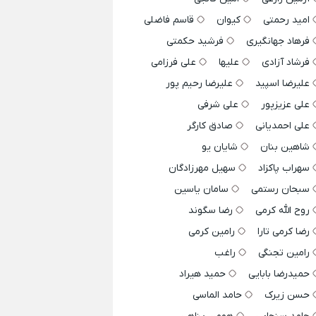
امید رحمتی
کیوان
قاسم فاضلی
فرهاد جهانگیری
فرشید حکمتی
فرشاد آزادی
علیها
علی فرزامی
علیرضا اسپید
علیرضا رحیم پور
علی عزیزپور
علی شرفی
علی احمدیانی
صادق کارگر
شاهین بنان
شایان یو
سهراب پاکزاد
سهیل مهرزادگان
سبحان رستمی
سامان یاسین
روح الله کرمی
رضا سگوند
رضا کرمی تارا
رامین کرمی
رامین تجنگی
راغب
حمیدرضا بابایی
حمید هیراد
حسن زیرک
حامد الماسی