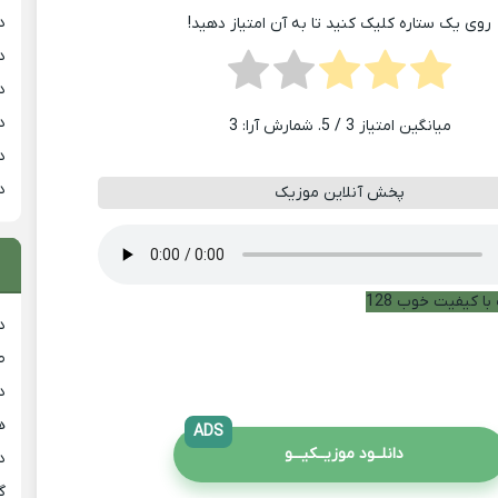
د
روی یک ستاره کلیک کنید تا به آن امتیاز دهید!
د
د
د
میانگین امتیاز
3
/ 5. شمارش آرا:
3
د
د
پخش آنلاین موزیک
با کیفیت خوب 128
د
ط
د
هی
ADS
دانلــود موزیــکیـــو
دان
گ