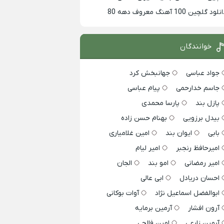
لود گلچین 100 آهنگ معروف دهه 80
خوانندگان
جواد عباسی
جهانبخش کرد
جاسم خدارحمی
پیام عباسی
پازل بند
پارسا محمدی
بیدل برزویی
بهنام حسن زاده
بابی
ایوان بند
امین غلامیاری
امیرحافظ رنجبر
امیر لیام
امیر رمضانی
امو بند
الجان
احسان دریادل
ابی عالی
ابوالفضل اسماعیل نژاد
آوات بوکانی
آرون افشار
آرمین برمایه
آرمین زارعی
امین فالجی