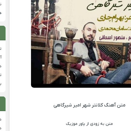
ن
ه
ت
آ
دان
ت
ب
متن آهنگ کلانتر شهر امیر شیرگاهی
د
متن به زودی از پاور موزیک
د