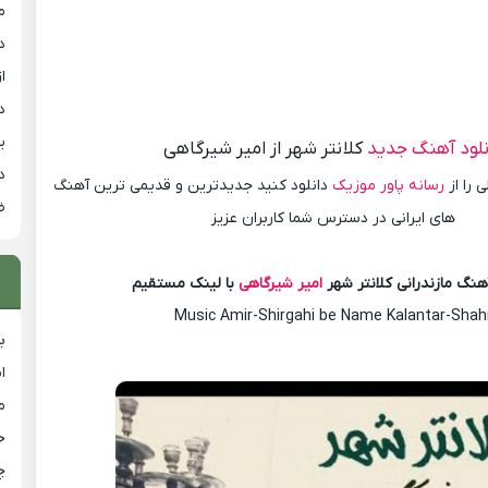
م
د
از
د
ی
نلود آهنگ جدید
کلانتر شهر از امیر شیرگاهی
د
 را از
رسانه پاور موزیک
دانلود کنید جدیدترین و قدیمی ترین آهنگ
ض
های ایرانی در دسترس شما کاربران عزیز
آهنگ مازندرانی کلانتر شهر
امیر شیرگاهی
با لینک مستقیم
Music Amir-Shirgahi be Name Kalantar-Shah
ب
ا
م
خ
چ