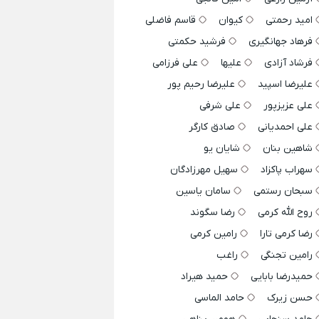
امید رحمتی
کیوان
قاسم فاضلی
فرهاد جهانگیری
فرشید حکمتی
فرشاد آزادی
علیها
علی فرزامی
علیرضا اسپید
علیرضا رحیم پور
علی عزیزپور
علی شرفی
علی احمدیانی
صادق کارگر
شاهین بنان
شایان یو
سهراب پاکزاد
سهیل مهرزادگان
سبحان رستمی
سامان یاسین
روح الله کرمی
رضا سگوند
رضا کرمی تارا
رامین کرمی
رامین تجنگی
راغب
حمیدرضا بابایی
حمید هیراد
حسن زیرک
حامد الماسی