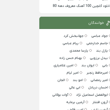
لود گلچین 100 آهنگ معروف دهه 80
خوانندگان
جواد عباسی
جهانبخش کرد
جاسم خدارحمی
پیام عباسی
پازل بند
پارسا محمدی
بیدل برزویی
بهنام حسن زاده
بابی
ایوان بند
امین غلامیاری
امیرحافظ رنجبر
امیر لیام
امیر رمضانی
امو بند
الجان
احسان دریادل
ابی عالی
ابوالفضل اسماعیل نژاد
آوات بوکانی
آرون افشار
آرمین برمایه
آرمین زارعی
امین فالجی