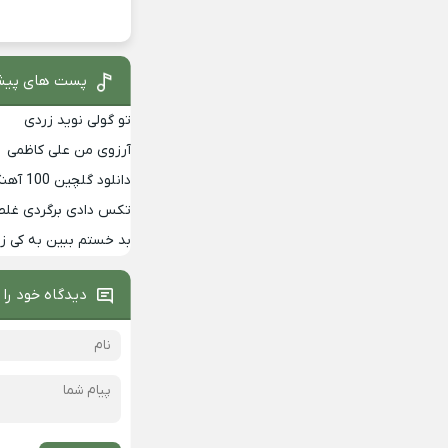
پست های پیش
تو گولی نوید زردی
آرزوی من علی کاظمی
دانلود گلچین 100 آهنگ برتر دهه 90
تکس دادی برگردی غلط
بد خستم ببین به کی 
دیدگاه خود را 