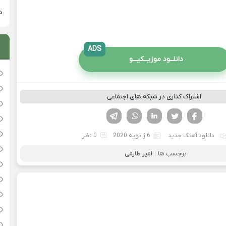
دان
ADS
دانلــود موزیــکیـــو
اشتراک گذاری در شبکه های اجتماعی
فیسوک
تویتر
لینکدین
واتساپ
تلگرام
دانلود آهنگ جدید
6 ژانویه 2020
0 نظر
برچسب ها :
امیر طارمی