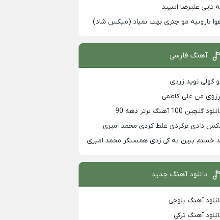
ه تایی علیرضا اسپید
وا بارونیه مو چتری بهت نمیاد (میکس شاد)
آهنگ فارسی
و گولی نوید زردی
رزوی من علی کاظمی
لود گلچین 100 آهنگ برتر دهه 90
کس دادی برگردی غلط کردی محمد امیری
د خستم ببین به کی زدی همسنگر محمد امیری
دانلود آهنگ جدید
انلود آهنگ بلوچی
انلود آهنگ ترکی