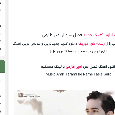
م
د
از
د
ی
انلود آهنگ جدید
فصل سرد از امیر طارمی
د
 را از
رسانه پاور موزیک
دانلود کنید جدیدترین و قدیمی ترین آهنگ
ض
های ایرانی در دسترس شما کاربران عزیز
انلود آهنگ فصل سرد
امیر طارمی
با لینک مستقیم
Music Amir Tarami be Name Fasle Sard
ب
ا
م
خ
چ