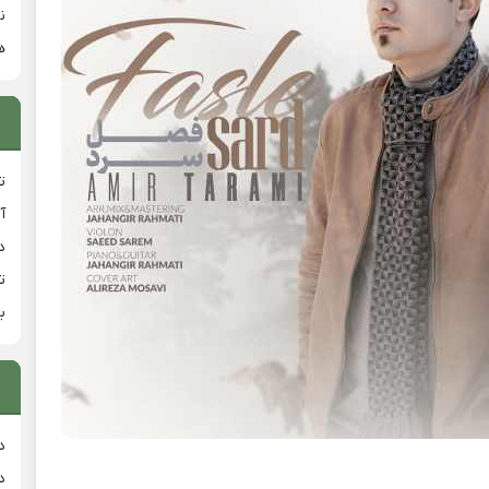
ن
ه
ت
آ
دان
ت
ب
د
د