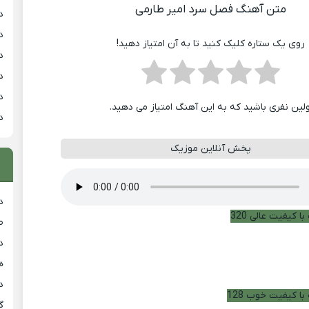
متن آهنگ فصل سرد امیر طارمی
د
د
روی یک ستاره کلیک کنید تا به آن امتیاز دهید!
د
د
د
ولین نفری باشید که به این آهنگ امتیاز می دهید.
د
پخش آنلاین موزیک
د
ا کیفیت عالی 320
ط
د
هی
دان
با کیفیت خوب 128
گ