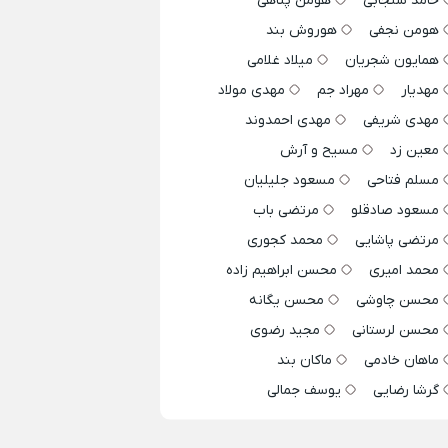
حامد سنجابی
هومن پناهی
هومن نجفی
هوروش بند
همایون شجریان
میلاد غلامی
مهدیار
مهراد جم
مهدی مولاد
مهدی شریفی
مهدی احمدوند
معین زد
مسیح و آرش
مسلم فتاحی
مسعود جلیلیان
مسعود صادقلو
مرتضی باب
مرتضی پاشایی
محمد کجوری
محمد امیری
محسن ابراهیم زاده
محسن چاوشی
محسن یگانه
محسن لرستانی
مجید رضوی
ماهان خادمی
ماکان بند
گرشا رضایی
یوسف جمالی