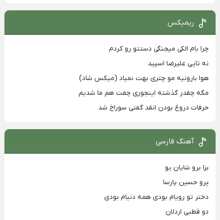
ریمیکس
چرا بام الکی میجنگی دستتو رو کردم
نه تایی علیرضا اسپید
هوا بارونیه مو چتری بهت نمیاد (میکس شاد)
مگه چقدر گذشته اینجوری چفت هم ما شدیم
حرفات دروغ بودن انقد گفتی سوراخ شد
آهنگ فارسی
بزا برو شایان یو
پرو حسین پارسا
دختر تو رویام بودی همه دنیام بودی
دو قطبی اردلان