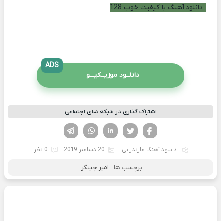
دانلود آهنگ با کیفیت خوب 128
ADS
دانلــود موزیــکیـــو
اشتراک گذاری در شبکه های اجتماعی
فیسوک
تویتر
لینکدین
واتساپ
تلگرام
دانلود آهنگ مازندرانی
20 دسامبر 2019
0 نظر
برچسب ها :
امیر چیتگر