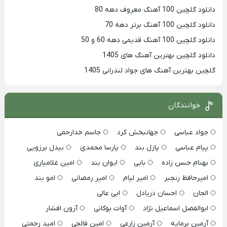
دانلود گلچین 100 آهنگ معروف دهه 80
دانلود گلچین 100 آهنگ برتر دهه 70
دانلود گلچین 100 آهنگ قدیمی دهه 60 و 50
دانلود گلچین بهترین آهنگ های 1405
گلچین بهترین آهنگ های جواد لندرانی 1405
خوانندگان
جواد عباسی
جهانبخش کرد
جاسم خدارحمی
پیام عباسی
پازل بند
پارسا محمدی
بیدل برزویی
بهنام حسن زاده
بابی
ایوان بند
امین غلامیاری
امیرحافظ رنجبر
امیر لیام
امیر رمضانی
امو بند
الجان
احسان دریادل
ابی عالی
ابوالفضل اسماعیل نژاد
آوات بوکانی
آرون افشار
آرمین برمایه
آرمین زارعی
امین فالجی
امید رحمتی