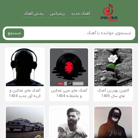
آهنگ جدید
ریمیکس
پخش آهنگ
جستجو
گلچین بهترین آهنگ
آهنگ های عربی غمگین
آهنگ های غمگین و
های سال 1405
و عاشقانه 1404
گریه آور جدید 1404