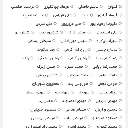
کیوان
قاسم فاضلی
فرهاد جهانگیری
فرشید حکمتی
فرشاد آزادی
علیها
علی فرزامی
علیرضا اسپید
علیرضا رحیم پور
علی عزیزپور
علی شرفی
علی احمدیانی
صادق کارگر
شاهین بنان
شایان یو
سهراب پاکزاد
سهیل مهرزادگان
سبحان رستمی
سامان یاسین
روح الله کرمی
رضا سگوند
رضا کرمی تارا
رامین کرمی
رامین تجنگی
راغب
حمیدرضا بابایی
حمید هیراد
حسن زیرک
حامد الماسی
حامد سنجابی
هومن پناهی
هومن نجفی
هوروش بند
همایون شجریان
میلاد غلامی
مهدیار
مهراد جم
مهدی مولاد
مهدی شریفی
مهدی احمدوند
معین زد
مسیح و آرش
مسلم فتاحی
مسعود جلیلیان
مسعود صادقلو
مرتضی باب
مرتضی پاشایی
محمد کجوری
محمد امیری
محسن ابراهیم زاده