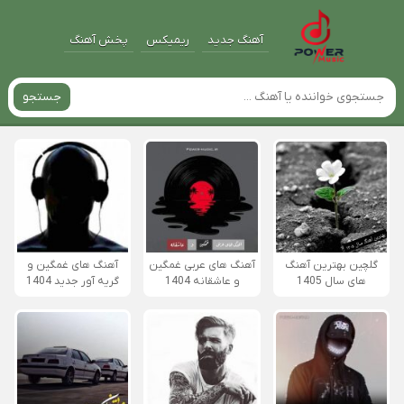
آهنگ جدید
ریمیکس
پخش آهنگ
جستجو
گلچین بهترین آهنگ
آهنگ های عربی غمگین
آهنگ های غمگین و
های سال 1405
و عاشقانه 1404
گریه آور جدید 1404