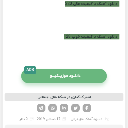
دانلود آهنگ با کیفیت عالی 320
دانلود آهنگ با کیفیت خوب 128
ADS
دانلــود موزیــکیـــو
اشتراک گذاری در شبکه های اجتماعی
فیسوک
تویتر
لینکدین
واتساپ
تلگرام
دانلود آهنگ مازندرانی
17 دسامبر 2019
0 نظر