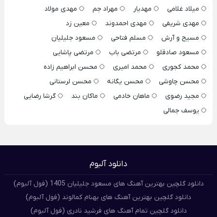
میلاد غلامی
مهدیار
مهراد جم
مهدی مولاد
مهدی شریفی
مهدی احمدوند
معین زد
مسیح و آرش
مسلم فتاحی
مسعود جلیلیان
مسعود صادقلو
مرتضی باب
مرتضی پاشایی
محمد کجوری
محمد امیری
محسن ابراهیم زاده
محسن چاوشی
محسن یگانه
محسن لرستانی
مجید رضوی
ماهان خادمی
ماکان بند
گرشا رضایی
یوسف جمالی
دانلود آلبوم
دانلود گلچین بهترین آهنگ های مسعود جلیلیان 1405 (فول آلبوم)
دانلود گلچین بهترین آهنگ های بهنام کمالوند (فول آلبوم)
دانلود گلچین تمام آهنگ های فرشید نادری (فول آلبوم)