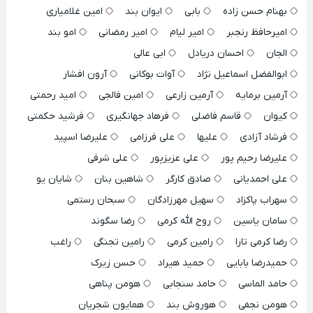
بهنام حسن زاده
بابی
ایوان بند
امین غلامیاری
امیرحافظ رنجبر
امیر لیام
امیر رمضانی
امو بند
الجان
احسان دریادل
ابی عالی
ابوالفضل اسماعیل نژاد
آوات بوکانی
آرون افشار
آرمین برمایه
آرمین زارعی
امین فالجی
امید رحمتی
کیوان
قاسم فاضلی
فرهاد جهانگیری
فرشید حکمتی
فرشاد آزادی
علیها
علی فرزامی
علیرضا اسپید
علیرضا رحیم پور
علی عزیزپور
علی شرفی
علی احمدیانی
صادق کارگر
شاهین بنان
شایان یو
سهراب پاکزاد
سهیل مهرزادگان
سبحان رستمی
سامان یاسین
روح الله کرمی
رضا سگوند
رضا کرمی تارا
رامین کرمی
رامین تجنگی
راغب
حمیدرضا بابایی
حمید هیراد
حسن زیرک
حامد الماسی
حامد سنجابی
هومن پناهی
هومن نجفی
هوروش بند
همایون شجریان