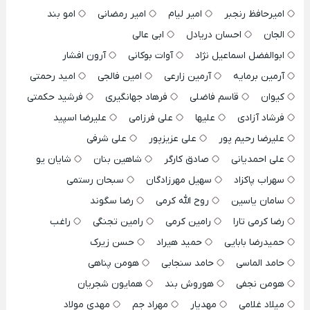
امیرحافظ رنجبر
امیر لیام
امیر رمضانی
امو بند
الجان
احسان دریادل
ابی عالی
ابوالفضل اسماعیل نژاد
آوات بوکانی
آرون افشار
آرمین برمایه
آرمین زارعی
امین فالجی
امید رحمتی
کیوان
قاسم فاضلی
فرهاد جهانگیری
فرشید حکمتی
فرشاد آزادی
علیها
علی فرزامی
علیرضا اسپید
علیرضا رحیم پور
علی عزیزپور
علی شرفی
علی احمدیانی
صادق کارگر
شاهین بنان
شایان یو
سهراب پاکزاد
سهیل مهرزادگان
سبحان رستمی
سامان یاسین
روح الله کرمی
رضا سگوند
رضا کرمی تارا
رامین کرمی
رامین تجنگی
راغب
حمیدرضا بابایی
حمید هیراد
حسن زیرک
حامد الماسی
حامد سنجابی
هومن پناهی
هومن نجفی
هوروش بند
همایون شجریان
میلاد غلامی
مهدیار
مهراد جم
مهدی مولاد