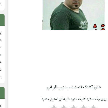
م
پ
م
ت
م
ت
ز
ب
متن آهنگ قصه شب امین قربانی
روی یک ستاره کلیک کنید تا به آن امتیاز دهید!
د