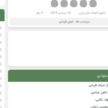
فیسوک
تویتر
لینکدین
واتساپ
تلگرام
دانلود آهنگ مازندرانی
18 دسامبر 2019
0 نظر
برچسب ها :
امین قربانی
نهادی
 میلاد قربانی
 ناصر عباسی
اد نکایی
مجتبی زمانی