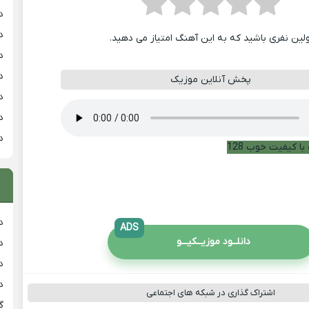
د
د
ولین نفری باشید که به این آهنگ امتیاز می دهید.
د
د
پخش آنلاین موزیک
د
د
د
با کیفیت خوب 128
دان
ADS
دانلــود موزیــکیـــو
دان
دان
د
اشتراک گذاری در شبکه های اجتماعی
گ