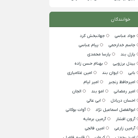
خوانندگان
جواد عباسی
جهانبخش کرد
جاسم خدارحمی
پیام عباسی
پازل بند
پارسا محمدی
بیدل برزویی
بهنام حسن زاده
بابی
ایوان بند
امین غلامیاری
امیرحافظ رنجبر
امیر لیام
امیر رمضانی
امو بند
الجان
احسان دریادل
ابی عالی
ابوالفضل اسماعیل نژاد
آوات بوکانی
آرون افشار
آرمین برمایه
آرمین زارعی
امین فالجی
امید رحمتی
کیوان
قاسم فاضلی