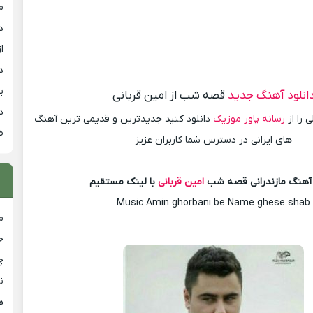
م
د
از
د
ی
انلود آهنگ جدید
قصه شب از امین قربانی
د
 را از
رسانه پاور موزیک
دانلود کنید جدیدترین و قدیمی ترین آهنگ
ض
های ایرانی در دسترس شما کاربران عزیز
 آهنگ مازندرانی قصه شب
امین قربانی
با لینک مستقیم
Music Amin ghorbani be Name ghese shab
م
خ
چ
ن
ه