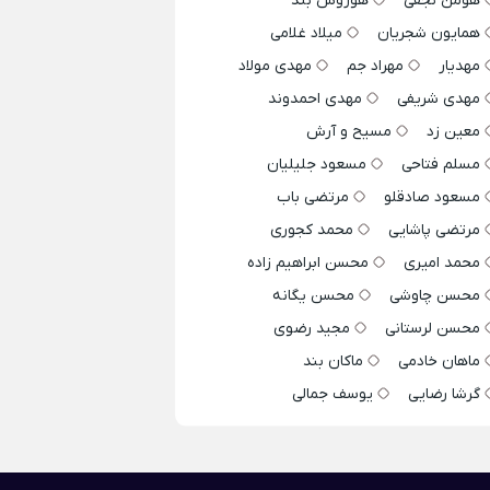
هومن نجفی
هوروش بند
همایون شجریان
میلاد غلامی
مهدیار
مهراد جم
مهدی مولاد
مهدی شریفی
مهدی احمدوند
معین زد
مسیح و آرش
مسلم فتاحی
مسعود جلیلیان
مسعود صادقلو
مرتضی باب
مرتضی پاشایی
محمد کجوری
محمد امیری
محسن ابراهیم زاده
محسن چاوشی
محسن یگانه
محسن لرستانی
مجید رضوی
ماهان خادمی
ماکان بند
گرشا رضایی
یوسف جمالی