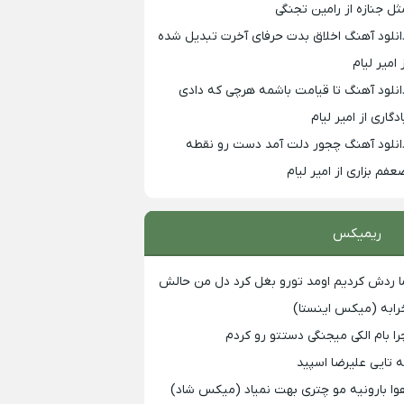
ثل جنازه از رامین تجنگی
انلود آهنگ اخلاق بدت حرفای آخرت تبدیل شده
 امیر لیام
انلود آهنگ تا قیامت باشمه هرچی که دادی
ادگاری از امیر لیام
انلود آهنگ چجور دلت آمد دست رو نقطه
عفم بزاری از امیر لیام
ریمیکس
ا ردش کردیم اومد تورو بغل کرد دل من حالش
رابه (میکس اینستا)
را بام الکی میجنگی دستتو رو کردم
ه تایی علیرضا اسپید
وا بارونیه مو چتری بهت نمیاد (میکس شاد)