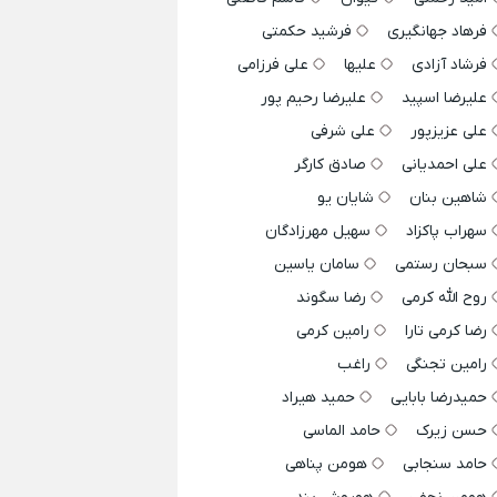
فرهاد جهانگیری
فرشید حکمتی
فرشاد آزادی
علیها
علی فرزامی
علیرضا اسپید
علیرضا رحیم پور
علی عزیزپور
علی شرفی
علی احمدیانی
صادق کارگر
شاهین بنان
شایان یو
سهراب پاکزاد
سهیل مهرزادگان
سبحان رستمی
سامان یاسین
روح الله کرمی
رضا سگوند
رضا کرمی تارا
رامین کرمی
رامین تجنگی
راغب
حمیدرضا بابایی
حمید هیراد
حسن زیرک
حامد الماسی
حامد سنجابی
هومن پناهی