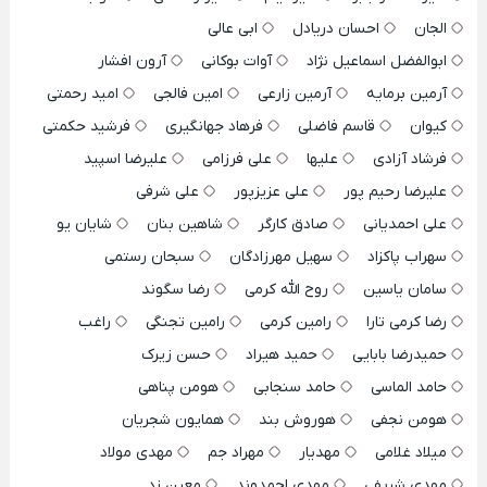
الجان
احسان دریادل
ابی عالی
ابوالفضل اسماعیل نژاد
آوات بوکانی
آرون افشار
آرمین برمایه
آرمین زارعی
امین فالجی
امید رحمتی
کیوان
قاسم فاضلی
فرهاد جهانگیری
فرشید حکمتی
فرشاد آزادی
علیها
علی فرزامی
علیرضا اسپید
علیرضا رحیم پور
علی عزیزپور
علی شرفی
علی احمدیانی
صادق کارگر
شاهین بنان
شایان یو
سهراب پاکزاد
سهیل مهرزادگان
سبحان رستمی
سامان یاسین
روح الله کرمی
رضا سگوند
رضا کرمی تارا
رامین کرمی
رامین تجنگی
راغب
حمیدرضا بابایی
حمید هیراد
حسن زیرک
حامد الماسی
حامد سنجابی
هومن پناهی
هومن نجفی
هوروش بند
همایون شجریان
میلاد غلامی
مهدیار
مهراد جم
مهدی مولاد
مهدی شریفی
مهدی احمدوند
معین زد