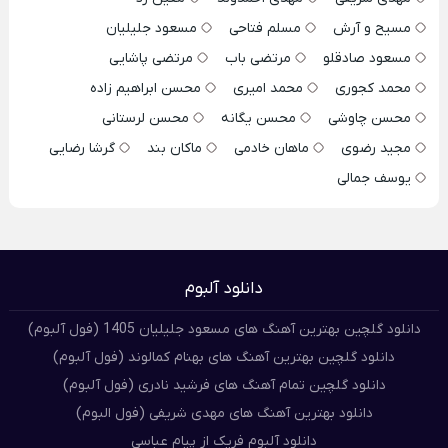
مسیح و آرش
مسلم فتاحی
مسعود جلیلیان
مسعود صادقلو
مرتضی باب
مرتضی پاشایی
محمد کجوری
محمد امیری
محسن ابراهیم زاده
محسن چاوشی
محسن یگانه
محسن لرستانی
مجید رضوی
ماهان خادمی
ماکان بند
گرشا رضایی
یوسف جمالی
دانلود آلبوم
دانلود گلچین بهترین آهنگ های مسعود جلیلیان 1405 (فول آلبوم)
دانلود گلچین بهترین آهنگ های بهنام کمالوند (فول آلبوم)
دانلود گلچین تمام آهنگ های فرشید نادری (فول آلبوم)
دانلود بهترین آهنگ های مهدی شریفی (فول البوم)
دانلود آلبوم فریک از پیام عباسی