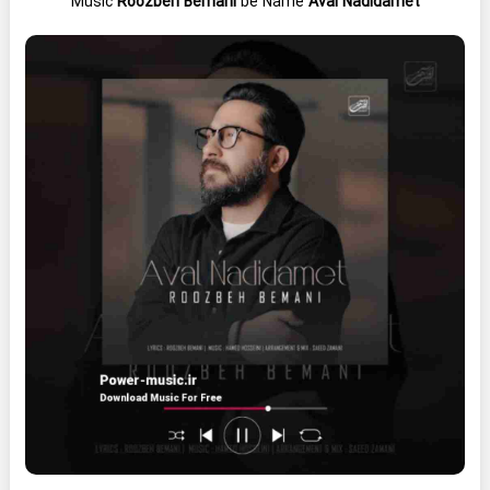
Music
Roozbeh Bemani
be Name
Aval Nadidamet