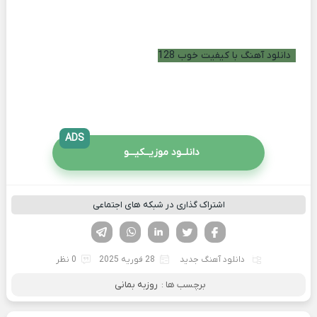
دانلود آهنگ با کیفیت خوب 128
ADS
دانلــود موزیــکیـــو
اشتراک گذاری در شبکه های اجتماعی
فیسوک
تویتر
لینکدین
واتساپ
تلگرام
دانلود آهنگ جدید
28 فوریه 2025
0 نظر
برچسب ها :
روزبه بمانی