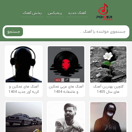
آهنگ جدید
ریمیکس
پخش آهنگ
جستجو
گلچین بهترین آهنگ
آهنگ های عربی غمگین
آهنگ های غمگین و
های سال 1405
و عاشقانه 1404
گریه آور جدید 1404