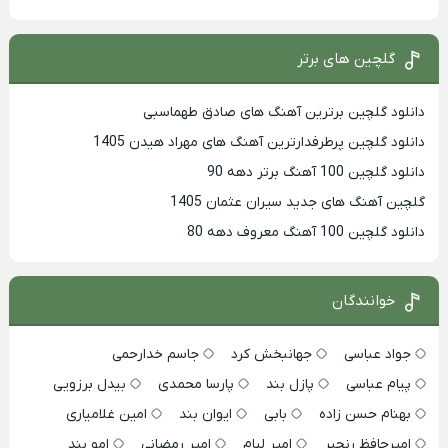
گلچین های برتر
دانلود گلچین برترین آهنگ های صادق طهماسبی
دانلود گلچین پرطرفدارترین آهنگ های مهراد هیدن 1405
دانلود گلچین 100 آهنگ برتر دهه 90
گلچین آهنگ های جدید سیران عثمان 1405
دانلود گلچین 100 آهنگ معروف دهه 80
خوانندگان
جواد عباسی
جهانبخش کرد
جاسم خدارحمی
پیام عباسی
پازل بند
پارسا محمدی
بیدل برزویی
بهنام حسن زاده
بابی
ایوان بند
امین غلامیاری
امیرحافظ رنجبر
امیر لیام
امیر رمضانی
امو بند