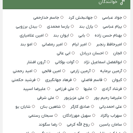
خوانندگان
جواد عباسی
جهانبخش کرد
جاسم خدارحمی
پیام عباسی
پازل بند
پارسا محمدی
بیدل برزویی
بهنام حسن زاده
بابی
ایوان بند
امین غلامیاری
امیرحافظ رنجبر
امیر لیام
امیر رمضانی
امو بند
الجان
احسان دریادل
ابی عالی
ابوالفضل اسماعیل نژاد
آوات بوکانی
آرون افشار
آرمین برمایه
آرمین زارعی
امین فالجی
امید رحمتی
کیوان
قاسم فاضلی
فرهاد جهانگیری
فرشید حکمتی
فرشاد آزادی
علیها
علی فرزامی
علیرضا اسپید
علیرضا رحیم پور
علی عزیزپور
علی شرفی
علی احمدیانی
صادق کارگر
شاهین بنان
شایان یو
سهراب پاکزاد
سهیل مهرزادگان
سبحان رستمی
سامان یاسین
روح الله کرمی
رضا سگوند