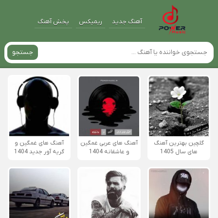
آهنگ جدید
ریمیکس
پخش آهنگ
جستجو
گلچین بهترین آهنگ
آهنگ های عربی غمگین
آهنگ های غمگین و
های سال 1405
و عاشقانه 1404
گریه آور جدید 1404