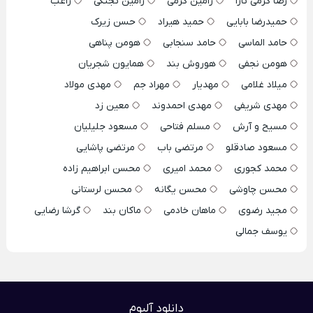
رضا کرمی تارا
رامین کرمی
رامین تجنگی
راغب
حمیدرضا بابایی
حمید هیراد
حسن زیرک
حامد الماسی
حامد سنجابی
هومن پناهی
هومن نجفی
هوروش بند
همایون شجریان
میلاد غلامی
مهدیار
مهراد جم
مهدی مولاد
مهدی شریفی
مهدی احمدوند
معین زد
مسیح و آرش
مسلم فتاحی
مسعود جلیلیان
مسعود صادقلو
مرتضی باب
مرتضی پاشایی
محمد کجوری
محمد امیری
محسن ابراهیم زاده
محسن چاوشی
محسن یگانه
محسن لرستانی
مجید رضوی
ماهان خادمی
ماکان بند
گرشا رضایی
یوسف جمالی
دانلود آلبوم