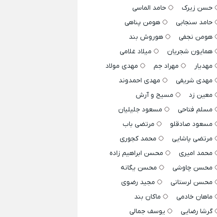
حسن زیرک
حامد الماسی
حامد سنجابی
هومن پناهی
هومن نجفی
هوروش بند
همایون شجریان
میلاد غلامی
مهدیار
مهراد جم
مهدی مولاد
مهدی شریفی
مهدی احمدوند
معین زد
مسیح و آرش
مسلم فتاحی
مسعود جلیلیان
مسعود صادقلو
مرتضی باب
مرتضی پاشایی
محمد کجوری
محمد امیری
محسن ابراهیم زاده
محسن چاوشی
محسن یگانه
محسن لرستانی
مجید رضوی
ماهان خادمی
ماکان بند
گرشا رضایی
یوسف جمالی