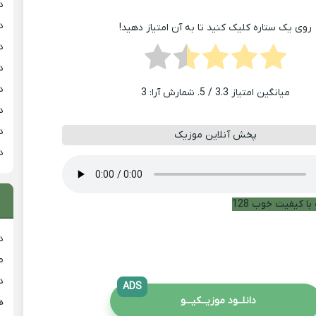
د
د
روی یک ستاره کلیک کنید تا به آن امتیاز دهید!
د
د
د
میانگین امتیاز
3.3
/ 5. شمارش آرا:
3
د
د
پخش آنلاین موزیک
د
با کیفیت خوب 128
د
ط
د
ADS
دانلــود موزیــکیـــو
هی