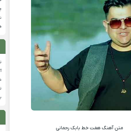
خ
چ
ن
ه
ت
آ
دان
ت
ب
متن آهنگ هفت خط بابک رحمانی