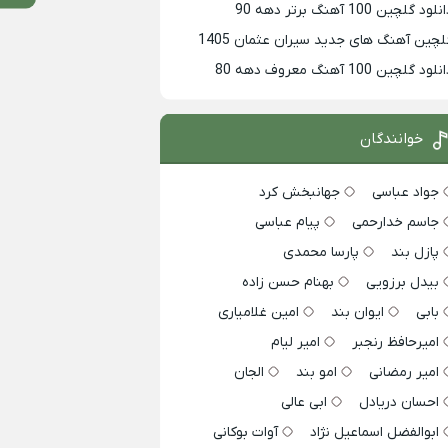
لود گلچین 100 آهنگ برتر دهه 90
لچین آهنگ های جدید سیران عثمان 1405
لود گلچین 100 آهنگ معروف دهه 80
خوانندگان
جواد عباسی
جهانبخش کرد
جاسم خدارحمی
پیام عباسی
پازل بند
پارسا محمدی
بیدل برزویی
بهنام حسن زاده
بابی
ایوان بند
امین غلامیاری
امیرحافظ رنجبر
امیر لیام
امیر رمضانی
امو بند
الجان
احسان دریادل
ابی عالی
ابوالفضل اسماعیل نژاد
آوات بوکانی