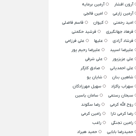
آرون افشار
آرمین برمایه
آرمین زارعی
امین فالجی
امید رحمتی
کیوان
قاسم فاضلی
فرهاد جهانگیری
فرشید حکمتی
فرشاد آزادی
علیها
علی فرزامی
علیرضا اسپید
علیرضا رحیم پور
علی عزیزپور
علی شرفی
علی احمدیانی
صادق کارگر
شاهین بنان
شایان یو
سهراب پاکزاد
سهیل مهرزادگان
سبحان رستمی
سامان یاسین
روح الله کرمی
رضا سگوند
رضا کرمی تارا
رامین کرمی
رامین تجنگی
راغب
حمیدرضا بابایی
حمید هیراد