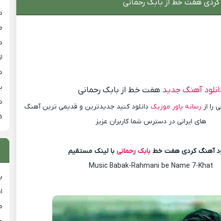
 کردی هفت خط از بابک رحمانی
د
م
د
از
د
ی
انلود آهنگ جدید
هفت خط از بابک رحمانی
د
 را از
رسانه پاور موزیک
دانلود کنید جدیدترین و قدیمی ترین آهنگ
ض
های ایرانی در دسترس شما کاربران عزیز
ود آهنگ کردی هفت خط
بابک رحمانی
با لینک مستقیم
Music Babak-Rahmani be Name 7-Khat
ب
ا
م