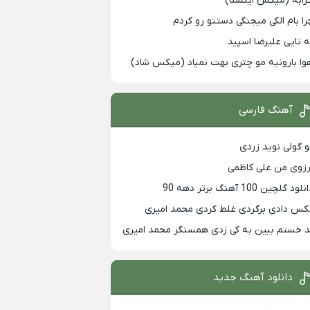
رابه (میکس اینستا)
را بام الکی میجنگی دستتو رو کردم
ه تایی علیرضا اسپید
وا بارونیه مو چتری بهت نمیاد (میکس شاد)
آهنگ فارسی
و گولی نوید زردی
رزوی من علی کاظمی
لود گلچین 100 آهنگ برتر دهه 90
کس دادی برگردی غلط کردی محمد امیری
د خستم ببین به کی زدی همسنگر محمد امیری
دانلود آهنگ جدید