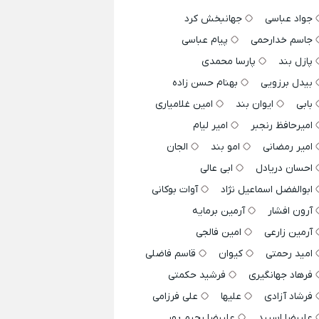
جواد عباسی
جهانبخش کرد
جاسم خدارحمی
پیام عباسی
پازل بند
پارسا محمدی
بیدل برزویی
بهنام حسن زاده
بابی
ایوان بند
امین غلامیاری
امیرحافظ رنجبر
امیر لیام
امیر رمضانی
امو بند
الجان
احسان دریادل
ابی عالی
ابوالفضل اسماعیل نژاد
آوات بوکانی
آرون افشار
آرمین برمایه
آرمین زارعی
امین فالجی
امید رحمتی
کیوان
قاسم فاضلی
فرهاد جهانگیری
فرشید حکمتی
فرشاد آزادی
علیها
علی فرزامی
علیرضا اسپید
علیرضا رحیم پور