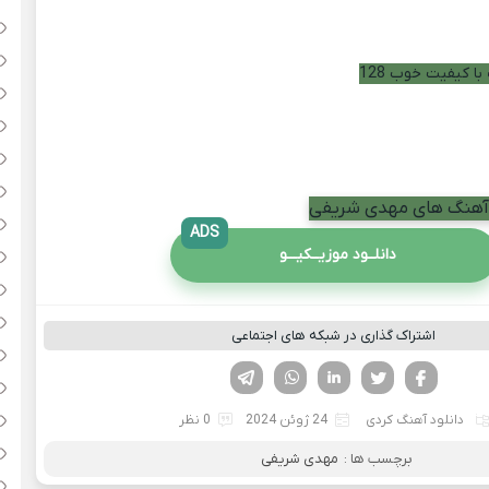
با کیفیت خوب 128
م آهنگ های مهدی شریفی
ADS
دانلــود موزیــکیـــو
اشتراک گذاری در شبکه های اجتماعی
فیسوک
تویتر
لینکدین
واتساپ
تلگرام
دانلود آهنگ کردی
24 ژوئن 2024
0 نظر
برچسب ها :
مهدی شریفی