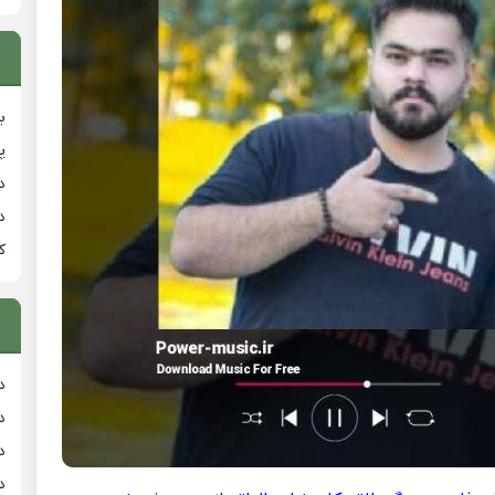
ب
پ
د
د
ک
د
د
د
د