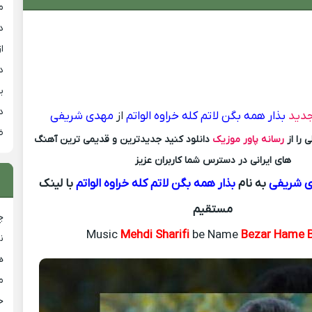
م
د
از
د
ی
د
جدید
بذار همه بگن لاتم کله خراوه الواتم
از
مهدی شریفی
ض
 را از
رسانه پاور موزیک
دانلود کنید جدیدترین و قدیمی ترین آهنگ
های ایرانی در دسترس شما کاربران عزیز
 شریفی
به نام
بذار همه بگن لاتم کله خراوه الواتم
با لینک
مستقیم
چ
Music
Mehdi Sharifi
be Name
Bezar Hame 
ن
ه
م
ح