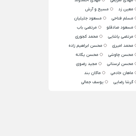
مهدی شریفی
مهدی احمدوند
معین زد
مسیح و آرش
مسلم فتاحی
مسعود جلیلیان
مسعود صادقلو
مرتضی باب
مرتضی پاشایی
محمد کجوری
محمد امیری
محسن ابراهیم زاده
محسن چاوشی
محسن یگانه
محسن لرستانی
مجید رضوی
ماهان خادمی
ماکان بند
گرشا رضایی
یوسف جمالی