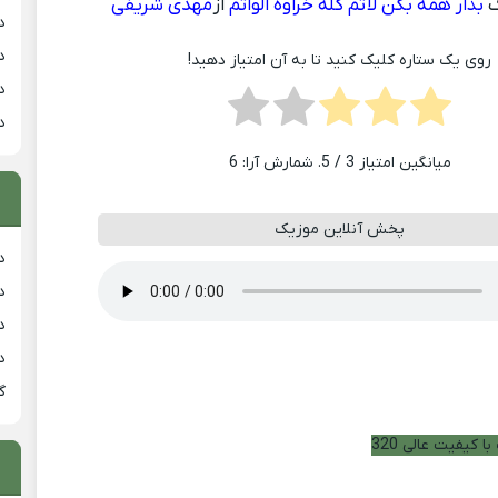
گ
بذار همه بگن لاتم کله خراوه الواتم
از
مهدی شریفی
د
د
روی یک ستاره کلیک کنید تا به آن امتیاز دهید!
د
د
میانگین امتیاز
3
/ 5. شمارش آرا:
6
پخش آنلاین موزیک
دان
دان
دان
د
گ
ا کیفیت عالی 320