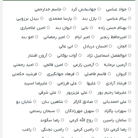
جواد عباسی
جهانبخش کرد
جاسم خدارحمی
پیام عباسی
پازل بند
پارسا محمدی
بیدل برزویی
بهنام حسن زاده
بابی
ایوان بند
امین غلامیاری
امیرحافظ رنجبر
امیر لیام
امیر رمضانی
امو بند
الجان
احسان دریادل
ابی عالی
ابوالفضل اسماعیل نژاد
آوات بوکانی
آرون افشار
آرمین برمایه
آرمین زارعی
امین فالجی
امید رحمتی
کیوان
قاسم فاضلی
فرهاد جهانگیری
فرشید حکمتی
فرشاد آزادی
علیها
علی فرزامی
علیرضا اسپید
علیرضا رحیم پور
علی عزیزپور
علی شرفی
علی احمدیانی
صادق کارگر
شاهین بنان
شایان یو
سهراب پاکزاد
سهیل مهرزادگان
سبحان رستمی
سامان یاسین
روح الله کرمی
رضا سگوند
رضا کرمی تارا
رامین کرمی
رامین تجنگی
راغب