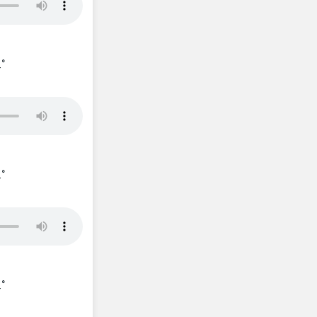
_°
_°
_°