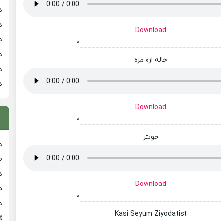
د
د
Download
د
°___________________________________
د
خاله ازه مزه
د
د
Download
°___________________________________
خوبتر
د
ط
د
Download
هی
°___________________________________
دان
Kasi Seyum Ziyodatist
گ