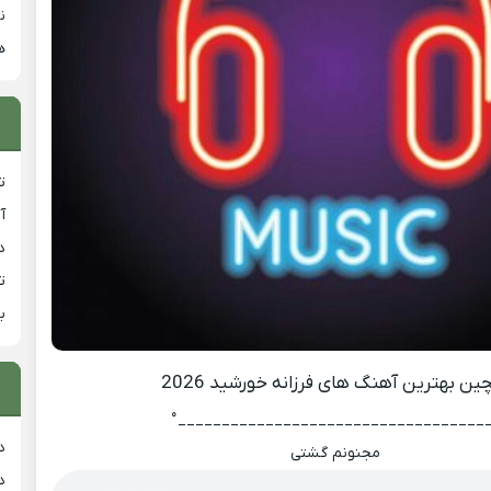
ن
ه
ت
آ
دان
ت
ب
ین بهترین آهنگ های فرزانه خورشید 2026
°___________________________________
د
مجنونم گشتی
د