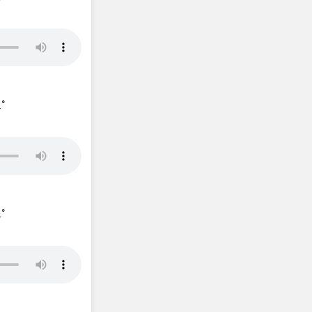
_°
_°