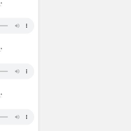
_°
_°
_°