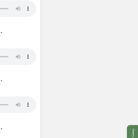
_°
_°
_°
پست بعدی