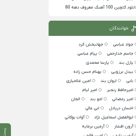
لود گلچین 100 آهنگ معروف دهه 80
خوانندگان
جواد عباسی
جهانبخش کرد
جاسم خدارحمی
پیام عباسی
پازل بند
پارسا محمدی
بیدل برزویی
بهنام حسن زاده
بابی
ایوان بند
امین غلامیاری
امیرحافظ رنجبر
امیر لیام
امیر رمضانی
امو بند
الجان
احسان دریادل
ابی عالی
ابوالفضل اسماعیل نژاد
آوات بوکانی
آرون افشار
آرمین برمایه
پست قبلی
آرمین زارعی
امین فالجی