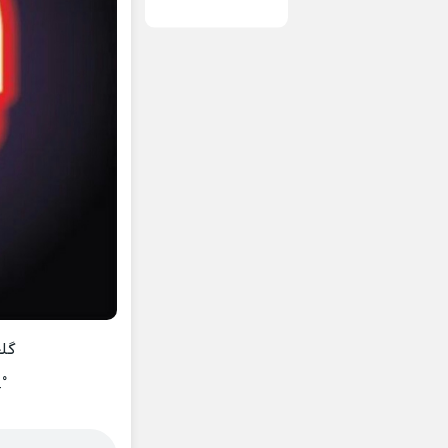
گلچ
_°