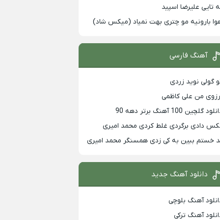
ه تایی علیرضا اسپید
وا بارونیه مو چتری بهت نمیاد (میکس شاد)
آهنگ فارسی
و گولی نوید زردی
رزوی من علی کاظمی
لود گلچین 100 آهنگ برتر دهه 90
کس دادی برگردی غلط کردی محمد امیری
د خستم ببین به کی زدی همسنگر محمد امیری
دانلود آهنگ جدید
انلود آهنگ بلوچی
انلود آهنگ ترکی