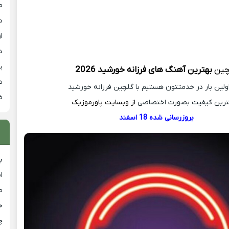
م
د
از
د
ی
چین
بهترین آهنگ های فرزانه خورشید 2026
د
اولین بار در خدمتتون هستیم با گلچین فرزانه خورشید
ض
هترین کیفیت بصورت اختصاصی
از وبسایت
پاورموزیک
بروزرسانی شده 18 اسفند
ب
ا
م
خ
چ