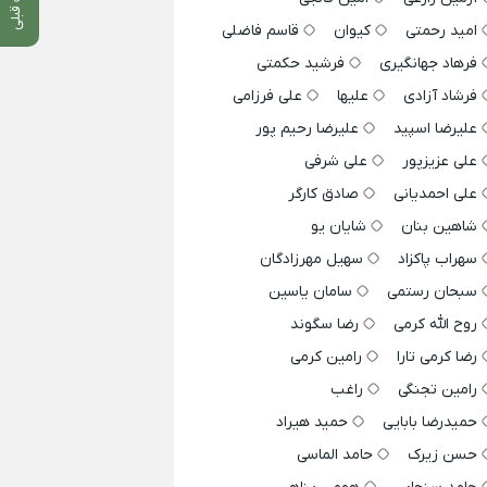
امید رحمتی
کیوان
قاسم فاضلی
فرهاد جهانگیری
فرشید حکمتی
فرشاد آزادی
علیها
علی فرزامی
علیرضا اسپید
علیرضا رحیم پور
علی عزیزپور
علی شرفی
علی احمدیانی
صادق کارگر
شاهین بنان
شایان یو
سهراب پاکزاد
سهیل مهرزادگان
سبحان رستمی
سامان یاسین
روح الله کرمی
رضا سگوند
رضا کرمی تارا
رامین کرمی
رامین تجنگی
راغب
حمیدرضا بابایی
حمید هیراد
حسن زیرک
حامد الماسی