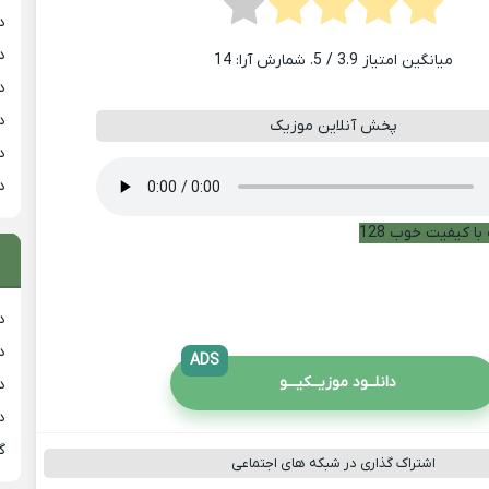
د
د
میانگین امتیاز
3.9
/ 5. شمارش آرا:
14
د
د
پخش آنلاین موزیک
د
د
با کیفیت خوب 128
دان
دان
ADS
دانلــود موزیــکیـــو
دان
د
گ
اشتراک گذاری در شبکه های اجتماعی