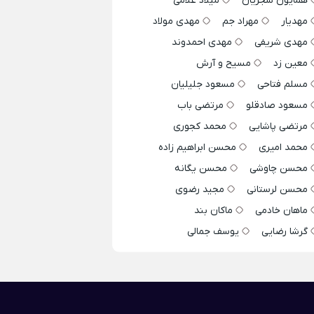
همایون شجریان
میلاد غلامی
مهدیار
مهراد جم
مهدی مولاد
مهدی شریفی
مهدی احمدوند
معین زد
مسیح و آرش
مسلم فتاحی
مسعود جلیلیان
مسعود صادقلو
مرتضی باب
مرتضی پاشایی
محمد کجوری
محمد امیری
محسن ابراهیم زاده
محسن چاوشی
محسن یگانه
محسن لرستانی
مجید رضوی
ماهان خادمی
ماکان بند
گرشا رضایی
یوسف جمالی