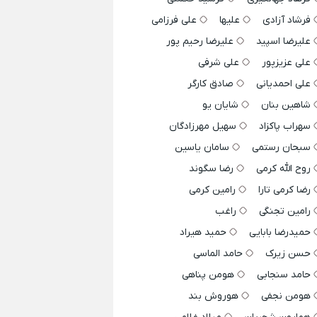
فرشاد آزادی
علیها
علی فرزامی
علیرضا اسپید
علیرضا رحیم پور
علی عزیزپور
علی شرفی
علی احمدیانی
صادق کارگر
شاهین بنان
شایان یو
سهراب پاکزاد
سهیل مهرزادگان
سبحان رستمی
سامان یاسین
روح الله کرمی
رضا سگوند
رضا کرمی تارا
رامین کرمی
رامین تجنگی
راغب
حمیدرضا بابایی
حمید هیراد
حسن زیرک
حامد الماسی
حامد سنجابی
هومن پناهی
هومن نجفی
هوروش بند