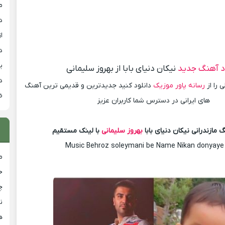
م
د
از
د
ی
د آهنگ جدید
نیکان دنیای بابا از بهروز سلیمانی
د
 را از
رسانه پاور موزیک
دانلود کنید جدیدترین و قدیمی ترین آهنگ
ض
های ایرانی در دسترس شما کاربران عزیز
 مازندرانی نیکان دنیای بابا
بهروز سلیمانی
با لینک مستقیم
Music Behroz soleymani be Name Nikan donyaye
م
خ
چ
ن
ه