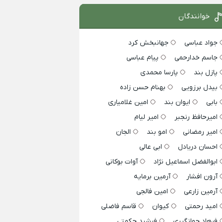
خوانندگان
جواد عباسی
جهانبخش کرد
جاسم خدارحمی
پیام عباسی
پازل بند
پارسا محمدی
بیدل برزویی
بهنام حسن زاده
بابی
ایوان بند
امین غلامیاری
امیرحافظ رنجبر
امیر لیام
امیر رمضانی
امو بند
الجان
احسان دریادل
ابی عالی
ابوالفضل اسماعیل نژاد
آوات بوکانی
آرون افشار
آرمین برمایه
آرمین زارعی
امین فالجی
امید رحمتی
کیوان
قاسم فاضلی
فرهاد جهانگیری
فرشید حکمتی