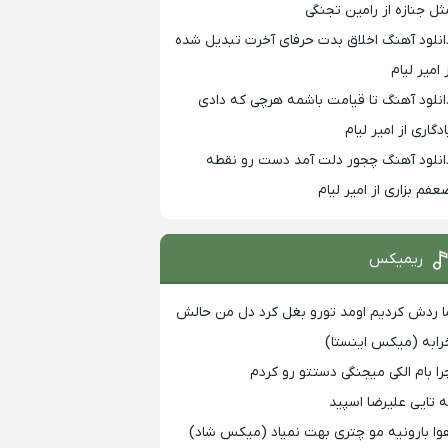
ثل جنازه از رامین تجنگی
انلود آهنگ اخلاق بدت حرفای آخرت تبدیل شده
 امیر لیام
انلود آهنگ تا قیامت باشمه هرچی که دادی
ادگاری از امیر لیام
انلود آهنگ چجور دلت آمد دست رو نقطه
عفم بزاری از امیر لیام
ریمیکس
ا ردش کردیم اومد تورو بغل کرد دل من حالش
رابه (میکس اینستا)
را بام الکی میجنگی دستتو رو کردم
ه تایی علیرضا اسپید
وا بارونیه مو چتری بهت نمیاد (میکس شاد)