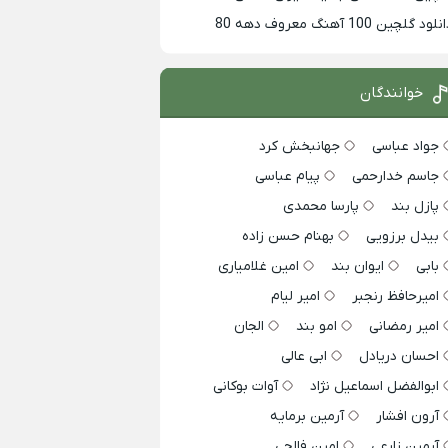
لود گلچین 100 آهنگ معروف دهه 80
خوانندگان
جواد عباسی
جهانبخش کرد
جاسم خدارحمی
پیام عباسی
پازل بند
پارسا محمدی
بیدل برزویی
بهنام حسن زاده
بابی
ایوان بند
امین غلامیاری
امیرحافظ رنجبر
امیر لیام
امیر رمضانی
امو بند
الجان
احسان دریادل
ابی عالی
ابوالفضل اسماعیل نژاد
آوات بوکانی
آرون افشار
آرمین برمایه
آرمین زارعی
امین فالجی