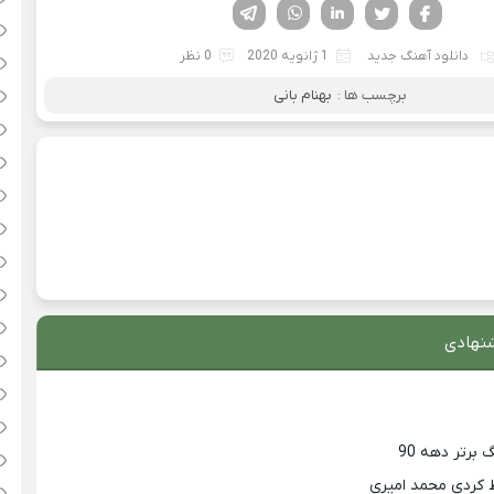
فیسوک
تویتر
لینکدین
واتساپ
تلگرام
دانلود آهنگ جدید
1 ژانویه 2020
0 نظر
برچسب ها :
بهنام بانی
نهادی
 کردی محمد امیری