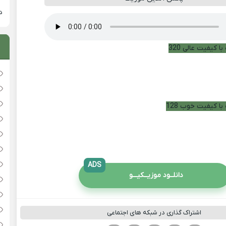
دان
ا کیفیت عالی 320
با کیفیت خوب 128
ADS
دانلــود موزیــکیـــو
اشتراک گذاری در شبکه های اجتماعی