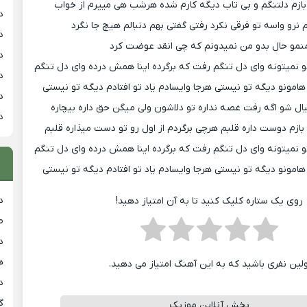
بازم دلتنگم و بی تاب دیگه کارم شده هرشب هی میپرم از خواب
د
نرو واسه تو فرقی نکرد رفتی گفتی بهم دنبالم هیچ جا نگرد
د
نمو حال بدو من نمیدونم که چی انقد عوضت کرد
د
و نمیتونه وای دل تنگم رفت که برگرده اینا همش درده وای دل تنگم
د
هامونو دیگه تو نیستی هرجا وایسادم یاد تو افتادم دیگه تو نیستی
د
ل شو اگه رفت غصه نداره تو دلاشون ولی میگن حق داره بیچاره
د
بازم دوست داره قلبم هرچی برگردم از اول رو تو دست میذاره قلبم
و نمیتونه وای دل تنگم رفت که برگرده اینا همش درده وای دل تنگم
هامونو دیگه تو نیستی هرجا وایسادم یاد تو افتادم دیگه تو نیستی
د
روی یک ستاره کلیک کنید تا به آن امتیاز دهید!
ط
د
هی
ولین نفری باشید که به این آهنگ امتیاز می دهید.
دان
گ
پخش آنلاین موزیک