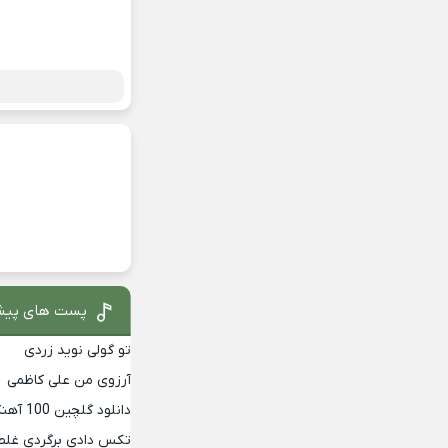
پست های پیش
تو گولی نوید زردی
آرزوی من علی کاظمی
دانلود گلچین 100 آهنگ برتر دهه 90
تکس دادی برگردی غلط