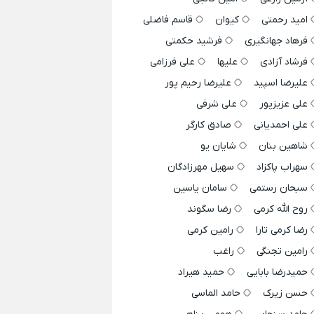
امید رحمتی
کیوان
قاسم فاضلی
فرهاد جهانگیری
فرشید حکمتی
فرشاد آزادی
علیها
علی فرزامی
علیرضا اسپید
علیرضا رحیم پور
علی عزیزپور
علی شرفی
علی احمدیانی
صادق کارگر
شاهین بنان
شایان یو
سهراب پاکزاد
سهیل مهرزادگان
سبحان رستمی
سامان یاسین
روح الله کرمی
رضا سگوند
رضا کرمی تارا
رامین کرمی
رامین تجنگی
راغب
حمیدرضا بابایی
حمید هیراد
حسن زیرک
حامد الماسی