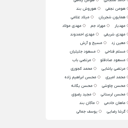
حامد سنجابی
هومن پناهی
هومن نجفی
هوروش بند
همایون شجریان
میلاد غلامی
مهدیار
مهراد جم
مهدی مولاد
مهدی شریفی
مهدی احمدوند
معین زد
مسیح و آرش
مسلم فتاحی
مسعود جلیلیان
مسعود صادقلو
مرتضی باب
مرتضی پاشایی
محمد کجوری
محمد امیری
محسن ابراهیم زاده
محسن چاوشی
محسن یگانه
محسن لرستانی
مجید رضوی
ماهان خادمی
ماکان بند
گرشا رضایی
یوسف جمالی