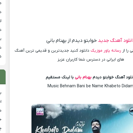
م
د
از
د
ی
انلود آهنگ جدید
خوابتو دیدم از بهنام بانی
د
 را از
رسانه پاور موزیک
دانلود کنید جدیدترین و قدیمی ترین آهنگ
ض
های ایرانی در دسترس شما کاربران عزیز
نلود آهنگ خوابتو دیدم
بهنام بانی
با لینک مستقیم
Music Behnam Bani be Name Khabeto Dida
ب
ا
م
خ
چ