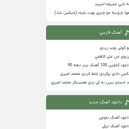
ه تایی علیرضا اسپید
وا بارونیه مو چتری بهت نمیاد (میکس شاد)
آهنگ فارسی
و گولی نوید زردی
رزوی من علی کاظمی
لود گلچین 100 آهنگ برتر دهه 90
کس دادی برگردی غلط کردی محمد امیری
د خستم ببین به کی زدی همسنگر محمد امیری
دانلود آهنگ جدید
انلود آهنگ بلوچی
انلود آهنگ ترکی