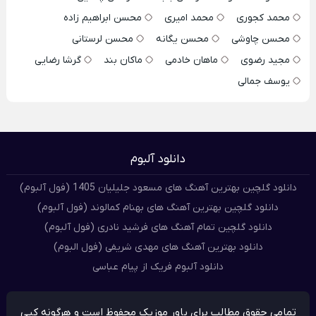
محمد کجوری
محمد امیری
محسن ابراهیم زاده
محسن چاوشی
محسن یگانه
محسن لرستانی
مجید رضوی
ماهان خادمی
ماکان بند
گرشا رضایی
یوسف جمالی
دانلود آلبوم
دانلود گلچین بهترین آهنگ های مسعود جلیلیان 1405 (فول آلبوم)
دانلود گلچین بهترین آهنگ های بهنام کمالوند (فول آلبوم)
دانلود گلچین تمام آهنگ های فرشید نادری (فول آلبوم)
دانلود بهترین آهنگ های مهدی شریفی (فول البوم)
دانلود آلبوم فریک از پیام عباسی
تمامی حقوق مطالب برای پاور موزیک محفوظ است و هرگونه کپی