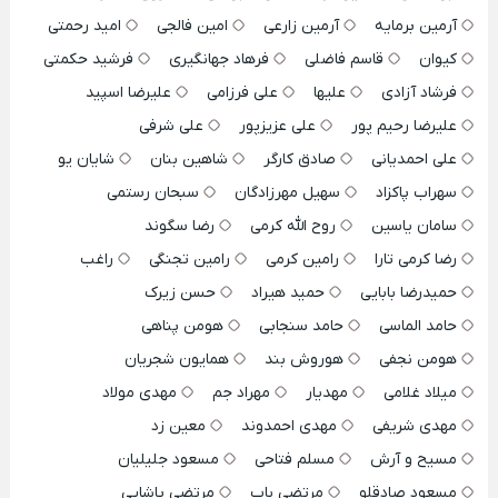
آرمین برمایه
آرمین زارعی
امین فالجی
امید رحمتی
کیوان
قاسم فاضلی
فرهاد جهانگیری
فرشید حکمتی
فرشاد آزادی
علیها
علی فرزامی
علیرضا اسپید
علیرضا رحیم پور
علی عزیزپور
علی شرفی
علی احمدیانی
صادق کارگر
شاهین بنان
شایان یو
سهراب پاکزاد
سهیل مهرزادگان
سبحان رستمی
سامان یاسین
روح الله کرمی
رضا سگوند
رضا کرمی تارا
رامین کرمی
رامین تجنگی
راغب
حمیدرضا بابایی
حمید هیراد
حسن زیرک
حامد الماسی
حامد سنجابی
هومن پناهی
هومن نجفی
هوروش بند
همایون شجریان
میلاد غلامی
مهدیار
مهراد جم
مهدی مولاد
مهدی شریفی
مهدی احمدوند
معین زد
مسیح و آرش
مسلم فتاحی
مسعود جلیلیان
مسعود صادقلو
مرتضی باب
مرتضی پاشایی