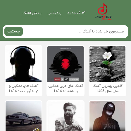
آهنگ جدید
ریمیکس
پخش آهنگ
جستجو
گلچین بهترین آهنگ
آهنگ های عربی غمگین
آهنگ های غمگین و
های سال 1405
و عاشقانه 1404
گریه آور جدید 1404