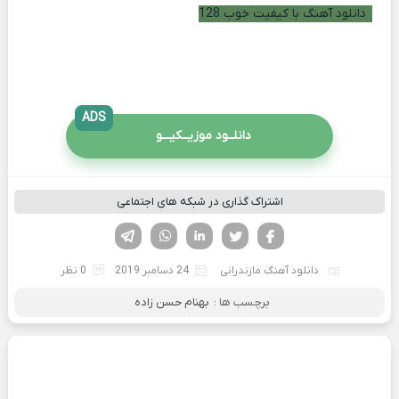
دانلود آهنگ با کیفیت خوب 128
ADS
دانلــود موزیــکیـــو
اشتراک گذاری در شبکه های اجتماعی
فیسوک
تویتر
لینکدین
واتساپ
تلگرام
دانلود آهنگ مازندرانی
24 دسامبر 2019
0 نظر
برچسب ها :
بهنام حسن زاده