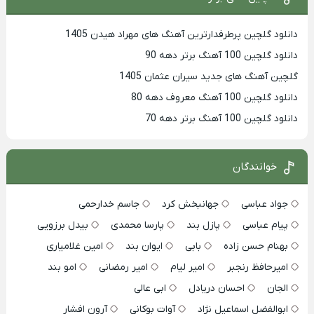
دانلود گلچین پرطرفدارترین آهنگ های مهراد هیدن 1405
دانلود گلچین 100 آهنگ برتر دهه 90
گلچین آهنگ های جدید سیران عثمان 1405
دانلود گلچین 100 آهنگ معروف دهه 80
دانلود گلچین 100 آهنگ برتر دهه 70
خوانندگان
جواد عباسی
جهانبخش کرد
جاسم خدارحمی
پیام عباسی
پازل بند
پارسا محمدی
بیدل برزویی
بهنام حسن زاده
بابی
ایوان بند
امین غلامیاری
امیرحافظ رنجبر
امیر لیام
امیر رمضانی
امو بند
الجان
احسان دریادل
ابی عالی
ابوالفضل اسماعیل نژاد
آوات بوکانی
آرون افشار