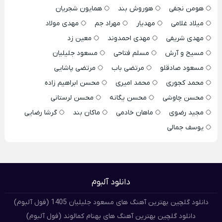
هومن نجفی
هوروش بند
همایون شجریان
میلاد غلامی
مهدیار
مهراد جم
مهدی مولاد
مهدی شریفی
مهدی احمدوند
معین زد
مسیح و آرش
مسلم فتاحی
مسعود جلیلیان
مسعود صادقلو
مرتضی باب
مرتضی پاشایی
محمد کجوری
محمد امیری
محسن ابراهیم زاده
محسن چاوشی
محسن یگانه
محسن لرستانی
مجید رضوی
ماهان خادمی
ماکان بند
گرشا رضایی
یوسف جمالی
دانلود آلبوم
دانلود گلچین بهترین آهنگ های مسعود جلیلیان 1405 (فول آلبوم)
دانلود گلچین بهترین آهنگ های بهنام کمالوند (فول آلبوم)