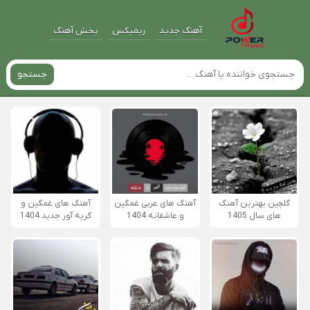
آهنگ جدید
ریمیکس
پخش آهنگ
جستجو
گلچین بهترین آهنگ
آهنگ های عربی غمگین
آهنگ های غمگین و
های سال 1405
و عاشقانه 1404
گریه آور جدید 1404