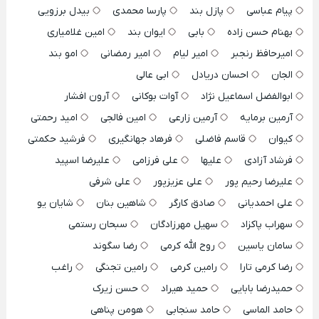
پیام عباسی
پازل بند
پارسا محمدی
بیدل برزویی
بهنام حسن زاده
بابی
ایوان بند
امین غلامیاری
امیرحافظ رنجبر
امیر لیام
امیر رمضانی
امو بند
الجان
احسان دریادل
ابی عالی
ابوالفضل اسماعیل نژاد
آوات بوکانی
آرون افشار
آرمین برمایه
آرمین زارعی
امین فالجی
امید رحمتی
کیوان
قاسم فاضلی
فرهاد جهانگیری
فرشید حکمتی
فرشاد آزادی
علیها
علی فرزامی
علیرضا اسپید
علیرضا رحیم پور
علی عزیزپور
علی شرفی
علی احمدیانی
صادق کارگر
شاهین بنان
شایان یو
سهراب پاکزاد
سهیل مهرزادگان
سبحان رستمی
سامان یاسین
روح الله کرمی
رضا سگوند
رضا کرمی تارا
رامین کرمی
رامین تجنگی
راغب
حمیدرضا بابایی
حمید هیراد
حسن زیرک
حامد الماسی
حامد سنجابی
هومن پناهی