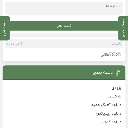
پست بعدی
پست قبلی
ثبت نظر
ناشناس
14 می 2022
😊🥰🥰عااالی
دسته بندی
بزودی
پادکست
دانلود آهنگ جدید
دانلود ریمیکس
دانلود گلچین