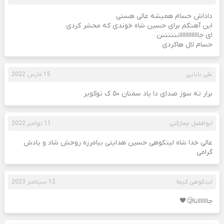
داداش حسام همیشه عالی هستی
این آهنگم برای حسین شاه خوندی که محشر کردی
ای جاااااااااااااننننننن
حسام لال هاکردی
علی بابایی
15 مارس 2022
برار ته سوز صدای دا یاد سمنان ۵۰ ک توکویر
ابوافضل چمازکتی
11 نوامبر 2022
عالی خدا شاه لیتکوهی حسین هدایتی بیامرزه روحش شاد و یادش
گرامی
لیتکوهی کیجا
12 سپتامبر 2023
جااااااانا🥲🖤