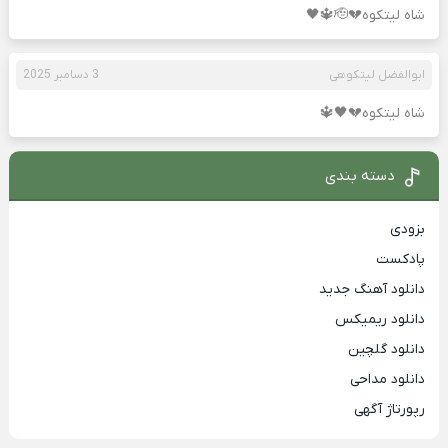
شاه لیتکوه💔🫡🔱🖤
ابوالفضل لیتکوهی
3 دسامبر 2025
شاه لیتکوه💔🖤🔱
دسته بندی
بزودی
پادکست
دانلود آهنگ جدید
دانلود ریمیکس
دانلود گلچین
دانلود مداحی
رپورتاژ آگهی