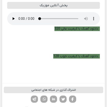
پخش آنلاین موزیک
دانلود آهنگ با کیفیت عالی 320
دانلود آهنگ با کیفیت خوب 128
اشتراک گذاری در شبکه های اجتماعی
فیسوک
تویتر
لینکدین
واتساپ
تلگرام