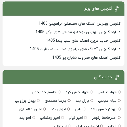
گلچین های برتر
گلچین بهترین آهنگ های مصطفی ابراهیمی 1405
دانلود گلچین بهترین نوحه و مداحی های ترکی 1405
گلچین جدید ترین آهنگ های شب یلدا 1405
دانلود گلچین آهنگ های پرانرژی مناسب مسافرت 1405
گلچین آهنگ های معروف شایان یو 1405
خوانندگان
جواد عباسی
جهانبخش کرد
جاسم خدارحمی
پیام عباسی
پازل بند
پارسا محمدی
بیدل برزویی
بهنام حسن زاده
بابی
ایوان بند
امین غلامیاری
امیرحافظ رنجبر
امیر لیام
امیر رمضانی
امو بند
الجان
احسان دریادل
ابی عالی