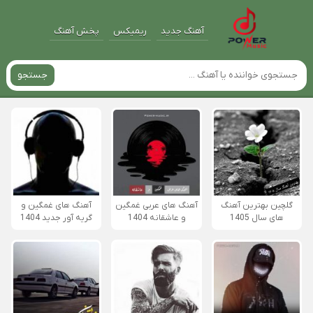
آهنگ جدید
ریمیکس
پخش آهنگ
جستجو
گلچین بهترین آهنگ
آهنگ های عربی غمگین
آهنگ های غمگین و
های سال 1405
و عاشقانه 1404
گریه آور جدید 1404