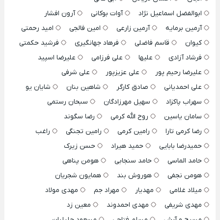
ابوالفضل اسماعیل نژاد
آوات بوکانی
آرون افشار
آرمین برمایه
آرمین زارعی
امین فالجی
امید رحمتی
کیوان
قاسم فاضلی
فرهاد جهانگیری
فرشید حکمتی
فرشاد آزادی
علیها
علی فرزامی
علیرضا اسپید
علیرضا رحیم پور
علی عزیزپور
علی شرفی
علی احمدیانی
صادق کارگر
شاهین بنان
شایان یو
سهراب پاکزاد
سهیل مهرزادگان
سبحان رستمی
سامان یاسین
روح الله کرمی
رضا سگوند
رضا کرمی تارا
رامین کرمی
رامین تجنگی
راغب
حمیدرضا بابایی
حمید هیراد
حسن زیرک
حامد الماسی
حامد سنجابی
هومن پناهی
هومن نجفی
هوروش بند
همایون شجریان
میلاد غلامی
مهدیار
مهراد جم
مهدی مولاد
مهدی شریفی
مهدی احمدوند
معین زد
مسیح و آرش
مسلم فتاحی
مسعود جلیلیان