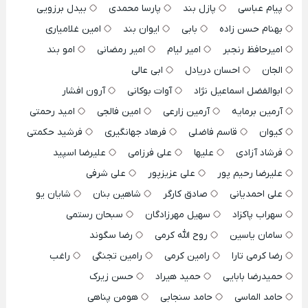
پیام عباسی
پازل بند
پارسا محمدی
بیدل برزویی
بهنام حسن زاده
بابی
ایوان بند
امین غلامیاری
امیرحافظ رنجبر
امیر لیام
امیر رمضانی
امو بند
الجان
احسان دریادل
ابی عالی
ابوالفضل اسماعیل نژاد
آوات بوکانی
آرون افشار
آرمین برمایه
آرمین زارعی
امین فالجی
امید رحمتی
کیوان
قاسم فاضلی
فرهاد جهانگیری
فرشید حکمتی
فرشاد آزادی
علیها
علی فرزامی
علیرضا اسپید
علیرضا رحیم پور
علی عزیزپور
علی شرفی
علی احمدیانی
صادق کارگر
شاهین بنان
شایان یو
سهراب پاکزاد
سهیل مهرزادگان
سبحان رستمی
سامان یاسین
روح الله کرمی
رضا سگوند
رضا کرمی تارا
رامین کرمی
رامین تجنگی
راغب
حمیدرضا بابایی
حمید هیراد
حسن زیرک
حامد الماسی
حامد سنجابی
هومن پناهی