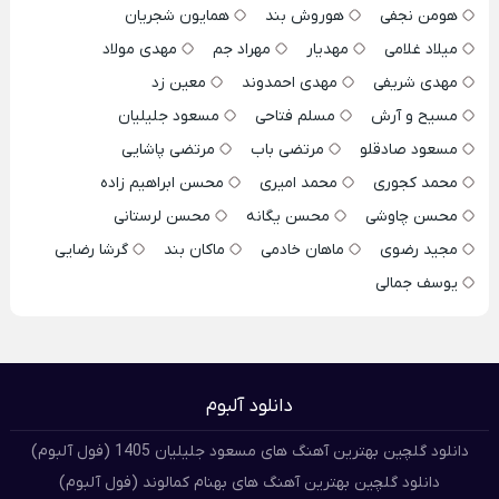
هومن نجفی
هوروش بند
همایون شجریان
میلاد غلامی
مهدیار
مهراد جم
مهدی مولاد
مهدی شریفی
مهدی احمدوند
معین زد
مسیح و آرش
مسلم فتاحی
مسعود جلیلیان
مسعود صادقلو
مرتضی باب
مرتضی پاشایی
محمد کجوری
محمد امیری
محسن ابراهیم زاده
محسن چاوشی
محسن یگانه
محسن لرستانی
مجید رضوی
ماهان خادمی
ماکان بند
گرشا رضایی
یوسف جمالی
دانلود آلبوم
دانلود گلچین بهترین آهنگ های مسعود جلیلیان 1405 (فول آلبوم)
دانلود گلچین بهترین آهنگ های بهنام کمالوند (فول آلبوم)