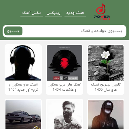
آهنگ جدید
ریمیکس
پخش آهنگ
جستجو
گلچین بهترین آهنگ
آهنگ های عربی غمگین
آهنگ های غمگین و
های سال 1405
و عاشقانه 1404
گریه آور جدید 1404