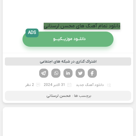
دانلود تمام آهنگ های محسن لرستانی
ADS
دانلــود موزیــکیـــو
اشتراک گذاری در شبکه های اجتماعی
فیسوک
تویتر
لینکدین
واتساپ
تلگرام
دانلود آهنگ جدید
31 اکتبر 2024
2 نظر
برچسب ها :
محسن لرستانی