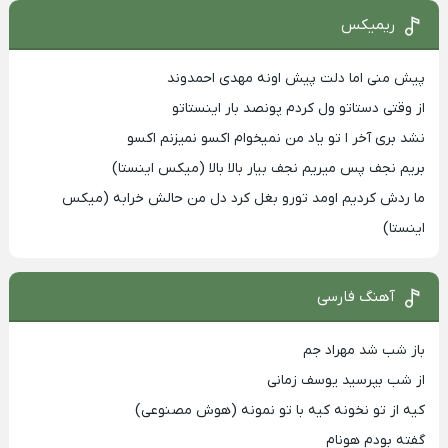
ریمیکس
پیش منی اما دلت پیش اونه مهدی احمدوند
از وقتی دستاتو ول کردم پونصد بار اینستاتو
نشد بری آخر ا تو یاد من نمیخوام اکسو نمیزنم اکسو
بریم نجف پس میریم نجف بیار بالا بالا (میکس اینستا)
ما ردش کردیم اومد تورو بغل کرد دل من حالش خرابه (میکس
اینستا)
آهنگ فارسی
باز شب شد مهراد جم
از شب بپرسید یوسف زمانی
کیه از تو نخونه کیه با تو نمونه (هوش مصنوعی)
گفته بودم هونام