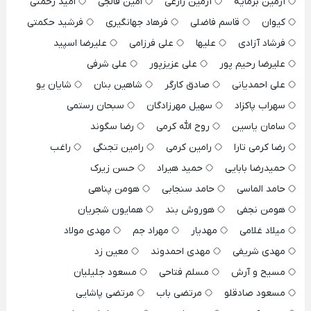
آرمین برمایه
آرمین زارعی
امین فالجی
امید رحمتی
کیوان
قاسم فاضلی
فرهاد جهانگیری
فرشید حکمتی
فرشاد آزادی
علیها
علی فرزامی
علیرضا اسپید
علیرضا رحیم پور
علی عزیزپور
علی شرفی
علی احمدیانی
صادق کارگر
شاهین بنان
شایان یو
سهراب پاکزاد
سهیل مهرزادگان
سبحان رستمی
سامان یاسین
روح الله کرمی
رضا سگوند
رضا کرمی تارا
رامین کرمی
رامین تجنگی
راغب
حمیدرضا بابایی
حمید هیراد
حسن زیرک
حامد الماسی
حامد سنجابی
هومن پناهی
هومن نجفی
هوروش بند
همایون شجریان
میلاد غلامی
مهدیار
مهراد جم
مهدی مولاد
مهدی شریفی
مهدی احمدوند
معین زد
مسیح و آرش
مسلم فتاحی
مسعود جلیلیان
مسعود صادقلو
مرتضی باب
مرتضی پاشایی