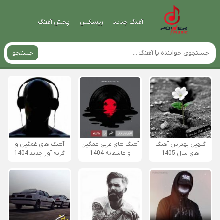
آهنگ جدید
ریمیکس
پخش آهنگ
جستجو
گلچین بهترین آهنگ
آهنگ های عربی غمگین
آهنگ های غمگین و
های سال 1405
و عاشقانه 1404
گریه آور جدید 1404