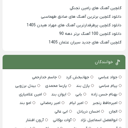
گلچین آهنگ های رامین تجنگی
دانلود گلچین برترین آهنگ های صادق طهماسبی
دانلود گلچین پرطرفدارترین آهنگ های مهراد هیدن 1405
دانلود گلچین 100 آهنگ برتر دهه 90
گلچین آهنگ های جدید سیران عثمان 1405
خوانندگان
جواد عباسی
جهانبخش کرد
جاسم خدارحمی
پیام عباسی
پازل بند
پارسا محمدی
بیدل برزویی
بهنام حسن زاده
بابی
ایوان بند
امین غلامیاری
امیرحافظ رنجبر
امیر لیام
امیر رمضانی
امو بند
الجان
احسان دریادل
ابی عالی
ابوالفضل اسماعیل نژاد
آوات بوکانی
آرون افشار