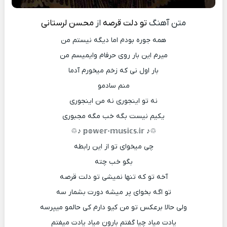
متن آهنگ
تو دلت قرصه
از
محسن لرستانی
ﻫﻤﻪ ﺟﻮره ﺑﻮدم اﻣﺎ دﻳﮕﻪ ﻧﻴﺴﺘﻢ ﻣﻦ
ﻣﻴﺮم اﻳﻦ ﺑﺎر روی ﺣﺮﻓﺎم واﻳﻤﻴﺴﻢ ﻣﻦ
ﺑﺎر اول ﻧﻰ ﻛﻪ زﺧﻢ ﻣﻴﺨﻮرم آدﻣﺎ
ﻣﻨﻢ ﺳﺎدﻣﻮ
ﻧﻪ ﺗﻮ اﻳﻨﺠﻮری ﻧﻪ ﻣﻦ اﻳﻨﺠﻮری
ﻳﻜﻴﻢ ﻧﻴﺴﺖ ﺑﮕﻪ ﺧﺐ ﻣﮕﻪ ﻣﺠﺒﻮری
♲︎︎︎♪ 𝕡𝕠𝕨𝕖𝕣-𝕞𝕦𝕤𝕚𝕔𝕤.𝕚𝕣 ♪♲︎︎︎
ﭼﻰ ﻣﻴﺨﻮای ﺗﻮ از اﻳﻦ راﺑﻄﻪ
ﺑﮕﻮ ﺧﺐ ﭼﺘﻪ
آﺧﻪ ﺗﻮ ﻛﻪ ﺗﻨﻬﺎ ﻧﻤﻴﺸﻰ ﺗﻮ دﻟﺖ ﻗﺮﺻﻪ
ﺗﻮ اﮔﻪ ﺑﺨﻮای ﭘﺮ ﻣﻴﺸﻪ دورت ﺑﺸﻤﺎر ﺳﻪ
وﻟﻰ ﺣﺎﻟﺎ ﺑﺮﻋﻜﺲ ﺗﻮ ﻣﻦ ﻛﻴﻮ دارم ﻛﻰ ﺣﺎﻟﻤﻮ ﻣﻴﭙﺮﺳﻪ
ﻳﺎدت ﻣﻴﺎد ﭼﻴﺎ ﮔﻔﺘﻢ ﺑﺎرون ﻣﻴﺎد ﻳﺎدت ﻣﻴﻔﺘﻢ