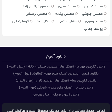
محمد کجوری
محمد امیری
محسن ابراهیم زاده
محسن چاوشی
محسن یگانه
محسن لرستانی
مجید رضوی
ماهان خادمی
ماکان بند
گرشا رضایی
یوسف جمالی
دانلود آلبوم
دانلود گلچین بهترین آهنگ های مسعود جلیلیان 1405 (فول آلبوم)
دانلود گلچین بهترین آهنگ های بهنام کمالوند (فول آلبوم)
دانلود گلچین تمام آهنگ های فرشید نادری (فول آلبوم)
دانلود بهترین آهنگ های مهدی شریفی (فول البوم)
دانلود آلبوم فریک از پیام عباسی
تمامی حقوق مطالب برای پاور موزیک محفوظ است و هرگونه کپی