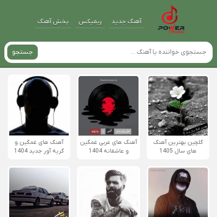
آهنگ جدید
ریمیکس
پخش آهنگ
جستجو
گلچین بهترین آهنگ
آهنگ های عربی غمگین
آهنگ های غمگین و
های سال 1405
و عاشقانه 1404
گریه آور جدید 1404