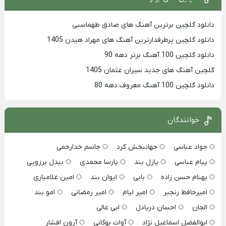
دانلود گلچین برترین آهنگ های صادق طهماسبی
دانلود گلچین پرطرفدارترین آهنگ های مهراد هیدن 1405
دانلود گلچین 100 آهنگ برتر دهه 90
گلچین آهنگ های جدید سیران عثمان 1405
دانلود گلچین 100 آهنگ معروف دهه 80
خوانندگان
جواد عباسی
جهانبخش کرد
جاسم خدارحمی
پیام عباسی
پازل بند
پارسا محمدی
بیدل برزویی
بهنام حسن زاده
بابی
ایوان بند
امین غلامیاری
امیرحافظ رنجبر
امیر لیام
امیر رمضانی
امو بند
الجان
احسان دریادل
ابی عالی
ابوالفضل اسماعیل نژاد
آوات بوکانی
آرون افشار