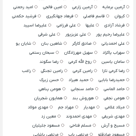
آرمین برمایه
آرمین زارعی
امین فالجی
امید رحمتی
کیوان
قاسم فاضلی
فرهاد جهانگیری
فرشید حکمتی
فرشاد آزادی
علیها
علی فرزامی
علیرضا اسپید
علیرضا رحیم پور
علی عزیزپور
علی شرفی
علی احمدیانی
صادق کارگر
شاهین بنان
شایان یو
سهراب پاکزاد
سهیل مهرزادگان
سبحان رستمی
سامان یاسین
روح الله کرمی
رضا سگوند
رضا کرمی تارا
رامین کرمی
رامین تجنگی
راغب
حمیدرضا بابایی
حمید هیراد
حسن زیرک
حامد الماسی
حامد سنجابی
هومن پناهی
هومن نجفی
هوروش بند
همایون شجریان
میلاد غلامی
مهدیار
مهراد جم
مهدی مولاد
مهدی شریفی
مهدی احمدوند
معین زد
مسیح و آرش
مسلم فتاحی
مسعود جلیلیان
مسعود صادقلو
مرتضی باب
مرتضی پاشایی