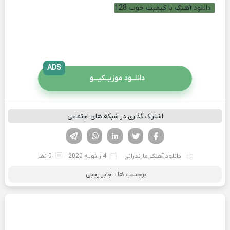
دانلود آهنگ با کیفیت خوب 128
ADS
دانلــود موزیــکیـــو
اشتراک گذاری در شبکه های اجتماعی
فیسوک
تویتر
لینکدین
واتساپ
تلگرام
دانلود آهنگ مازندرانی
4 ژانویه 2020
0 نظر
برچسب ها :
جابر رجبی