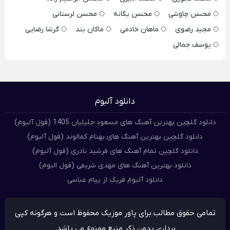
محسن چاوشی
محسن یگانه
محسن لرستانی
مجید رضوی
ماهان خادمی
ماکان بند
گرشا رضایی
یوسف جمالی
دانلود آلبوم
دانلود گلچین بهترین آهنگ های مسعود جلیلیان 1405 (فول آلبوم)
دانلود گلچین بهترین آهنگ های بهنام کمالوند (فول آلبوم)
دانلود گلچین تمام آهنگ های فرشید نادری (فول آلبوم)
دانلود بهترین آهنگ های مهدی شریفی (فول البوم)
دانلود آلبوم فریک از پیام عباسی
تمامی حقوق مطالب برای پاور موزیک محفوظ است و هرگونه کپی
برداری بدون ذکر منبع ممنوع می باشد.