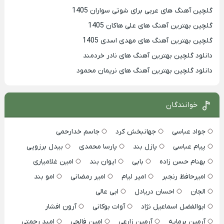
گلچین آهنگ های عربی برای شوتی سواران 1405
گلچین بهترين آهنگ های علی هاکان 1405
گلچین بهترین آهنگ های مهدی اسدی 1405
دانلود گلچین بهترین آهنگ های نادر خردمند
دانلود گلچین بهترین آهنگ های نریمان محمود
خوانندگان
جواد عباسی
جهانبخش کرد
جاسم خدارحمی
پیام عباسی
پازل بند
پارسا محمدی
بیدل برزویی
بهنام حسن زاده
بابی
ایوان بند
امین غلامیاری
امیرحافظ رنجبر
امیر لیام
امیر رمضانی
امو بند
الجان
احسان دریادل
ابی عالی
ابوالفضل اسماعیل نژاد
آوات بوکانی
آرون افشار
آرمین برمایه
آرمین زارعی
امین فالجی
امید رحمتی