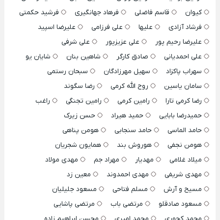
کیوان
قاسم فاضلی
فرهاد جهانگیری
فرشید حکمتی
فرشاد آزادی
علیها
علی فرزامی
علیرضا اسپید
علیرضا رحیم پور
علی عزیزپور
علی شرفی
علی احمدیانی
صادق کارگر
شاهین بنان
شایان یو
سهراب پاکزاد
سهیل مهرزادگان
سبحان رستمی
سامان یاسین
روح الله کرمی
رضا سگوند
رضا کرمی تارا
رامین کرمی
رامین تجنگی
راغب
حمیدرضا بابایی
حمید هیراد
حسن زیرک
حامد الماسی
حامد سنجابی
هومن پناهی
هومن نجفی
هوروش بند
همایون شجریان
میلاد غلامی
مهدیار
مهراد جم
مهدی مولاد
مهدی شریفی
مهدی احمدوند
معین زد
مسیح و آرش
مسلم فتاحی
مسعود جلیلیان
مسعود صادقلو
مرتضی باب
مرتضی پاشایی
محمد کجوری
محمد امیری
محسن ابراهیم زاده