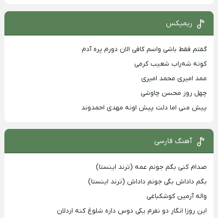
ریمیکس
گفتم فقط باشی واسم کافی الان دورم پره آدم
کونه شه‌راب شعیب کرمی
ممد امیری محمد امیری
چهل روز محسن چاوشی
پیش منی اما دلت پیش اونه مهدی احمدوند
آهنگ فارسی
صدام کنی بگم جونم عمه (ترند اینستا)
بگم داداش بگی جونم داداش (ترند اینستا)
واله آرمین کوشکباغی
این روزا انگار دو نفرم یکی دوس داره شلوغ کنه اردلان