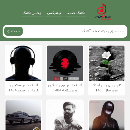
آهنگ جدید
ریمیکس
پخش آهنگ
جستجو
گلچین بهترین آهنگ
آهنگ های عربی غمگین
آهنگ های غمگین و
های سال 1405
و عاشقانه 1404
گریه آور جدید 1404