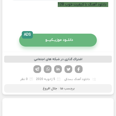
دانلود آهنگ با کیفیت خوب 128
ADS
دانلــود موزیــکیـــو
اشتراک گذاری در شبکه های اجتماعی
فیسوک
تویتر
لینکدین
واتساپ
تلگرام
دانلود آهنگ بستکی
5 ژانویه 2020
0 نظر
برچسب ها :
جلال افروغ