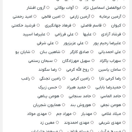
ابوالفضل اسماعیل نژاد
آوات بوکانی
آرون افشار
آرمین برمایه
آرمین زارعی
امین فالجی
امید رحمتی
کیوان
قاسم فاضلی
فرهاد جهانگیری
فرشید حکمتی
فرشاد آزادی
علیها
علی فرزامی
علیرضا اسپید
علیرضا رحیم پور
علی عزیزپور
علی شرفی
علی احمدیانی
صادق کارگر
شاهین بنان
شایان یو
سهراب پاکزاد
سهیل مهرزادگان
سبحان رستمی
سامان یاسین
روح الله کرمی
رضا سگوند
رضا کرمی تارا
رامین کرمی
رامین تجنگی
راغب
حمیدرضا بابایی
حمید هیراد
حسن زیرک
حامد الماسی
حامد سنجابی
هومن پناهی
هومن نجفی
هوروش بند
همایون شجریان
میلاد غلامی
مهدیار
مهراد جم
مهدی مولاد
مهدی شریفی
مهدی احمدوند
معین زد
مسیح و آرش
مسلم فتاحی
مسعود جلیلیان