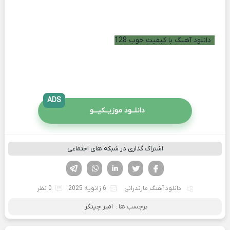
دانلود آهنگ با کیفیت خوب 128
ADS
دانلــود موزیــکیـــو
اشتراک گذاری در شبکه های اجتماعی
فیسوک
تویتر
لینکدین
واتساپ
تلگرام
دانلود آهنگ مازندرانی
6 ژانویه 2025
0 نظر
برچسب ها :
امیر چیتگر