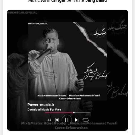
Music
Amir Chitgar
be Name
Jang Balad