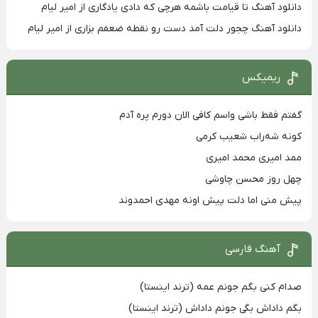
دانلود آهنگ تا قیامت باشمه هرچی که دادی یادگاری از امیر لیام
دانلود آهنگ چجور دلت آمد دست رو نقطه ضعفم بزاری از امیر لیام
ریمیکس
گفتم فقط باشی واسم کافی الان دورم پره آدم
کونه شه‌راب شعیب کرمی
ممد امیری محمد امیری
چهل روز محسن چاوشی
پیش منی اما دلت پیش اونه مهدی احمدوند
آهنگ فارسی
صدام کنی بگم جونم عمه (ترند اینستا)
بگم داداش بگی جونم داداش (ترند اینستا)