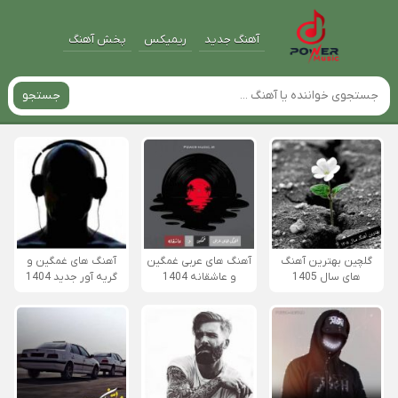
آهنگ جدید
ریمیکس
پخش آهنگ
جستجو
گلچین بهترین آهنگ
آهنگ های عربی غمگین
آهنگ های غمگین و
های سال 1405
و عاشقانه 1404
گریه آور جدید 1404