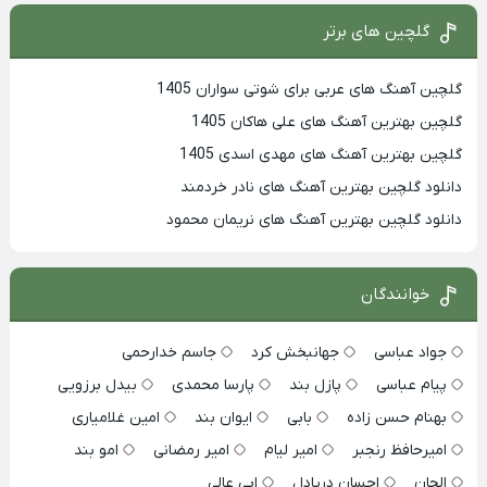
گلچین های برتر
گلچین آهنگ های عربی برای شوتی سواران 1405
گلچین بهترين آهنگ های علی هاکان 1405
گلچین بهترین آهنگ های مهدی اسدی 1405
دانلود گلچین بهترین آهنگ های نادر خردمند
دانلود گلچین بهترین آهنگ های نریمان محمود
خوانندگان
جواد عباسی
جهانبخش کرد
جاسم خدارحمی
پیام عباسی
پازل بند
پارسا محمدی
بیدل برزویی
بهنام حسن زاده
بابی
ایوان بند
امین غلامیاری
امیرحافظ رنجبر
امیر لیام
امیر رمضانی
امو بند
الجان
احسان دریادل
ابی عالی