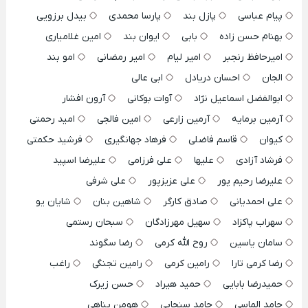
پیام عباسی
پازل بند
پارسا محمدی
بیدل برزویی
بهنام حسن زاده
بابی
ایوان بند
امین غلامیاری
امیرحافظ رنجبر
امیر لیام
امیر رمضانی
امو بند
الجان
احسان دریادل
ابی عالی
ابوالفضل اسماعیل نژاد
آوات بوکانی
آرون افشار
آرمین برمایه
آرمین زارعی
امین فالجی
امید رحمتی
کیوان
قاسم فاضلی
فرهاد جهانگیری
فرشید حکمتی
فرشاد آزادی
علیها
علی فرزامی
علیرضا اسپید
علیرضا رحیم پور
علی عزیزپور
علی شرفی
علی احمدیانی
صادق کارگر
شاهین بنان
شایان یو
سهراب پاکزاد
سهیل مهرزادگان
سبحان رستمی
سامان یاسین
روح الله کرمی
رضا سگوند
رضا کرمی تارا
رامین کرمی
رامین تجنگی
راغب
حمیدرضا بابایی
حمید هیراد
حسن زیرک
حامد الماسی
حامد سنجابی
هومن پناهی