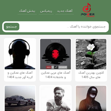
آهنگ جدید
ریمیکس
پخش آهنگ
جستجو
گلچین بهترین آهنگ
آهنگ های عربی غمگین
آهنگ های غمگین و
های سال 1405
و عاشقانه 1404
گریه آور جدید 1404