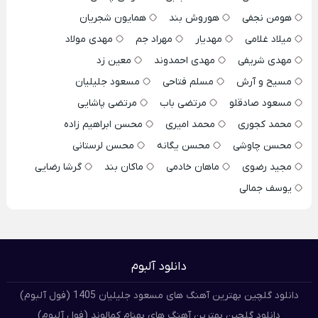
هومن نجفی
هوروش بند
همایون شجریان
میلاد غلامی
مهدیار
مهراد جم
مهدی مولاد
مهدی شریفی
مهدی احمدوند
معین زد
مسیح و آرش
مسلم فتاحی
مسعود جلیلیان
مسعود صادقلو
مرتضی باب
مرتضی پاشایی
محمد کجوری
محمد امیری
محسن ابراهیم زاده
محسن چاوشی
محسن یگانه
محسن لرستانی
مجید رضوی
ماهان خادمی
ماکان بند
گرشا رضایی
یوسف جمالی
دانلود آلبوم
دانلود گلچین بهترین آهنگ های مسعود جلیلیان 1405 (فول آلبوم)
دانلود گلچین بهترین آهنگ های بهنام کمالوند (فول آلبوم)