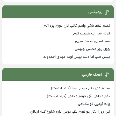
ریمیکس
گفتم فقط باشی واسم کافی الان دورم پره آدم
کونه شه‌راب شعیب کرمی
ممد امیری محمد امیری
چهل روز محسن چاوشی
پیش منی اما دلت پیش اونه مهدی احمدوند
آهنگ فارسی
صدام کنی بگم جونم عمه (ترند اینستا)
بگم داداش بگی جونم داداش (ترند اینستا)
واله آرمین کوشکباغی
این روزا انگار دو نفرم یکی دوس داره شلوغ کنه اردلان