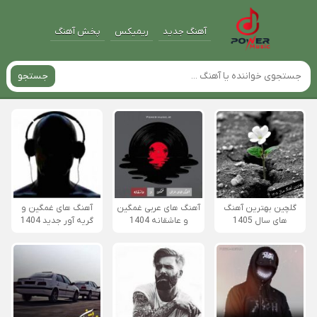
آهنگ جدید
ریمیکس
پخش آهنگ
جستجو
گلچین بهترین آهنگ
آهنگ های عربی غمگین
آهنگ های غمگین و
های سال 1405
و عاشقانه 1404
گریه آور جدید 1404