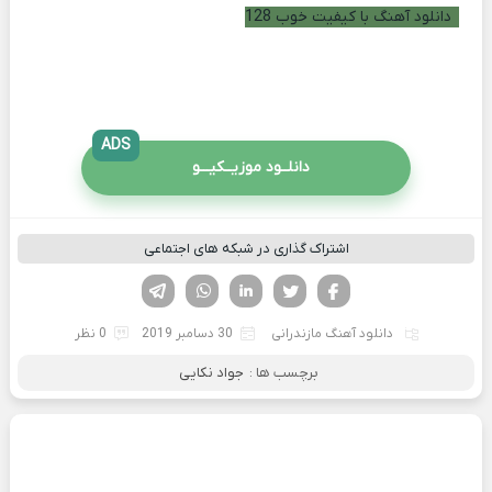
دانلود آهنگ با کیفیت خوب 128
ADS
دانلــود موزیــکیـــو
اشتراک گذاری در شبکه های اجتماعی
فیسوک
تویتر
لینکدین
واتساپ
تلگرام
دانلود آهنگ مازندرانی
30 دسامبر 2019
0 نظر
برچسب ها :
جواد نکایی