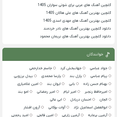
گلچین آهنگ های عربی برای شوتی سواران 1405
گلچین بهترين آهنگ های علی هاکان 1405
گلچین بهترین آهنگ های مهدی اسدی 1405
دانلود گلچین بهترین آهنگ های نادر خردمند
دانلود گلچین بهترین آهنگ های نریمان محمود
خوانندگان
جواد عباسی
جهانبخش کرد
جاسم خدارحمی
پیام عباسی
پازل بند
پارسا محمدی
بیدل برزویی
بهنام حسن زاده
بابی
ایوان بند
امین غلامیاری
امیرحافظ رنجبر
امیر لیام
امیر رمضانی
امو بند
الجان
احسان دریادل
ابی عالی
ابوالفضل اسماعیل نژاد
آوات بوکانی
آرون افشار
آرمین برمایه
آرمین زارعی
امین فالجی
امید رحمتی