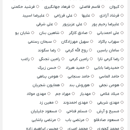
کیوان
قاسم فاضلی
فرهاد جهانگیری
فرشید حکمتی
فرشاد آزادی
علیها
علی فرزامی
علیرضا اسپید
علیرضا رحیم پور
علی عزیزپور
علی شرفی
علی احمدیانی
صادق کارگر
شاهین بنان
شایان یو
سهراب پاکزاد
سهیل مهرزادگان
سبحان رستمی
سامان یاسین
روح الله کرمی
رضا سگوند
رضا کرمی تارا
رامین کرمی
رامین تجنگی
راغب
حمیدرضا بابایی
حمید هیراد
حسن زیرک
حامد الماسی
حامد سنجابی
هومن پناهی
هومن نجفی
هوروش بند
همایون شجریان
میلاد غلامی
مهدیار
مهراد جم
مهدی مولاد
مهدی شریفی
مهدی احمدوند
معین زد
مسیح و آرش
مسلم فتاحی
مسعود جلیلیان
مسعود صادقلو
مرتضی باب
مرتضی پاشایی
محمد کجوری
محمد امیری
محسن ابراهیم زاده