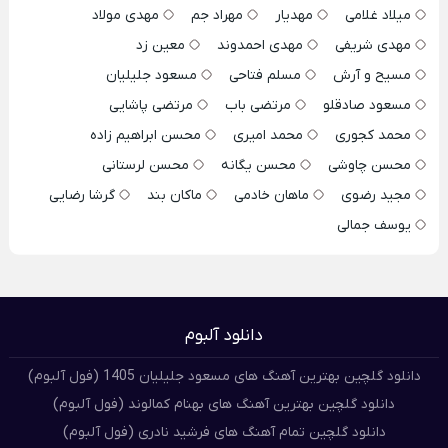
میلاد غلامی
مهدیار
مهراد جم
مهدی مولاد
مهدی شریفی
مهدی احمدوند
معین زد
مسیح و آرش
مسلم فتاحی
مسعود جلیلیان
مسعود صادقلو
مرتضی باب
مرتضی پاشایی
محمد کجوری
محمد امیری
محسن ابراهیم زاده
محسن چاوشی
محسن یگانه
محسن لرستانی
مجید رضوی
ماهان خادمی
ماکان بند
گرشا رضایی
یوسف جمالی
دانلود آلبوم
دانلود گلچین بهترین آهنگ های مسعود جلیلیان 1405 (فول آلبوم)
دانلود گلچین بهترین آهنگ های بهنام کمالوند (فول آلبوم)
دانلود گلچین تمام آهنگ های فرشید نادری (فول آلبوم)