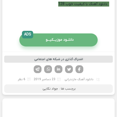
دانلود آهنگ با کیفیت خوب 128
ADS
دانلــود موزیــکیـــو
اشتراک گذاری در شبکه های اجتماعی
فیسوک
تویتر
لینکدین
واتساپ
تلگرام
دانلود آهنگ مازندرانی
23 دسامبر 2019
6 نظر
برچسب ها :
جواد نکایی