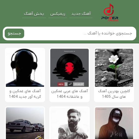
آهنگ جدید
ریمیکس
پخش آهنگ
جستجو
گلچین بهترین آهنگ
آهنگ های عربی غمگین
آهنگ های غمگین و
های سال 1405
و عاشقانه 1404
گریه آور جدید 1404