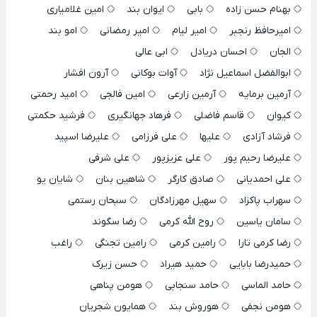
بهنام حسن زاده
بابی
ایوان بند
امین غلامیاری
امیرحافظ رنجبر
امیر لیام
امیر رمضانی
امو بند
الجان
احسان دریادل
ابی عالی
ابوالفضل اسماعیل نژاد
آوات بوکانی
آرون افشار
آرمین برمایه
آرمین زارعی
امین فالجی
امید رحمتی
کیوان
قاسم فاضلی
فرهاد جهانگیری
فرشید حکمتی
فرشاد آزادی
علیها
علی فرزامی
علیرضا اسپید
علیرضا رحیم پور
علی عزیزپور
علی شرفی
علی احمدیانی
صادق کارگر
شاهین بنان
شایان یو
سهراب پاکزاد
سهیل مهرزادگان
سبحان رستمی
سامان یاسین
روح الله کرمی
رضا سگوند
رضا کرمی تارا
رامین کرمی
رامین تجنگی
راغب
حمیدرضا بابایی
حمید هیراد
حسن زیرک
حامد الماسی
حامد سنجابی
هومن پناهی
هومن نجفی
هوروش بند
همایون شجریان