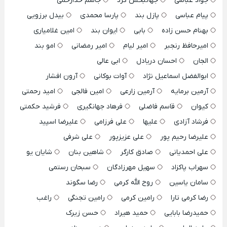
جواد عباسی
جهانبخش کرد
جاسم خدارحمی
پیام عباسی
پازل بند
پارسا محمدی
بیدل برزویی
بهنام حسن زاده
بابی
ایوان بند
امین غلامیاری
امیرحافظ رنجبر
امیر لیام
امیر رمضانی
امو بند
الجان
احسان دریادل
ابی عالی
ابوالفضل اسماعیل نژاد
آوات بوکانی
آرون افشار
آرمین برمایه
آرمین زارعی
امین فالجی
امید رحمتی
کیوان
قاسم فاضلی
فرهاد جهانگیری
فرشید حکمتی
فرشاد آزادی
علیها
علی فرزامی
علیرضا اسپید
علیرضا رحیم پور
علی عزیزپور
علی شرفی
علی احمدیانی
صادق کارگر
شاهین بنان
شایان یو
سهراب پاکزاد
سهیل مهرزادگان
سبحان رستمی
سامان یاسین
روح الله کرمی
رضا سگوند
رضا کرمی تارا
رامین کرمی
رامین تجنگی
راغب
حمیدرضا بابایی
حمید هیراد
حسن زیرک