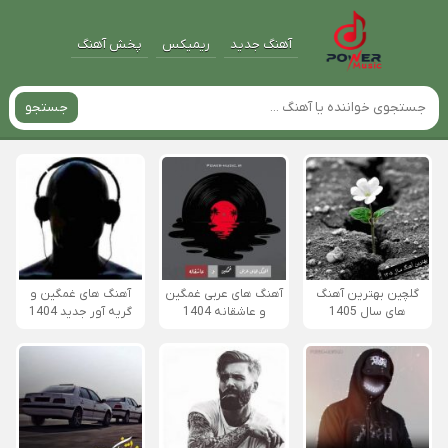
آهنگ جدید
ریمیکس
پخش آهنگ
جستجو
گلچین بهترین آهنگ
آهنگ های عربی غمگین
آهنگ های غمگین و
های سال 1405
و عاشقانه 1404
گریه آور جدید 1404