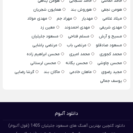
حامد الماسی
حامد سنجابی
هومن پناهی
هومن نجفی
هوروش بند
همایون شجریان
میلاد غلامی
مهدیار
مهراد جم
مهدی مولاد
مهدی شریفی
مهدی احمدوند
معین زد
مسیح و آرش
مسلم فتاحی
مسعود جلیلیان
مسعود صادقلو
مرتضی باب
مرتضی پاشایی
محمد کجوری
محمد امیری
محسن ابراهیم زاده
محسن چاوشی
محسن یگانه
محسن لرستانی
مجید رضوی
ماهان خادمی
ماکان بند
گرشا رضایی
یوسف جمالی
دانلود آلبوم
دانلود گلچین بهترین آهنگ های مسعود جلیلیان 1405 (فول آلبوم)