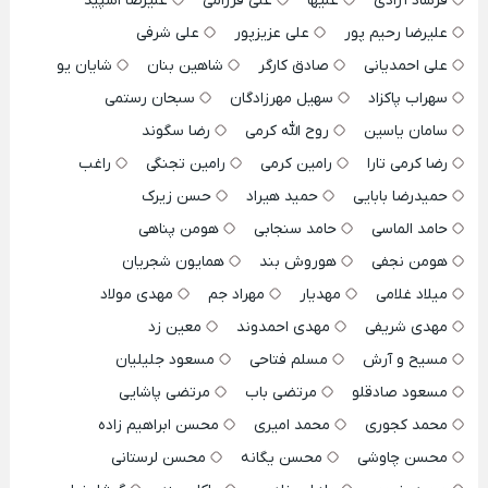
فرشاد آزادی
علیها
علی فرزامی
علیرضا اسپید
علیرضا رحیم پور
علی عزیزپور
علی شرفی
علی احمدیانی
صادق کارگر
شاهین بنان
شایان یو
سهراب پاکزاد
سهیل مهرزادگان
سبحان رستمی
سامان یاسین
روح الله کرمی
رضا سگوند
رضا کرمی تارا
رامین کرمی
رامین تجنگی
راغب
حمیدرضا بابایی
حمید هیراد
حسن زیرک
حامد الماسی
حامد سنجابی
هومن پناهی
هومن نجفی
هوروش بند
همایون شجریان
میلاد غلامی
مهدیار
مهراد جم
مهدی مولاد
مهدی شریفی
مهدی احمدوند
معین زد
مسیح و آرش
مسلم فتاحی
مسعود جلیلیان
مسعود صادقلو
مرتضی باب
مرتضی پاشایی
محمد کجوری
محمد امیری
محسن ابراهیم زاده
محسن چاوشی
محسن یگانه
محسن لرستانی