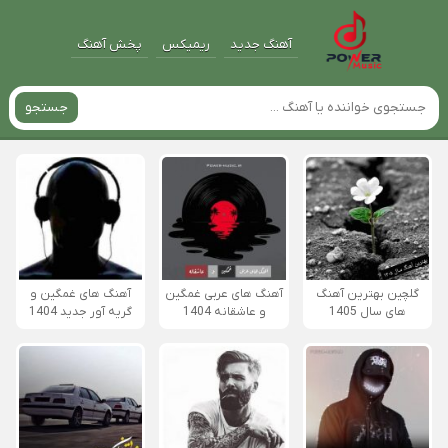
آهنگ جدید
ریمیکس
پخش آهنگ
جستجو
گلچین بهترین آهنگ
آهنگ های عربی غمگین
آهنگ های غمگین و
های سال 1405
و عاشقانه 1404
گریه آور جدید 1404