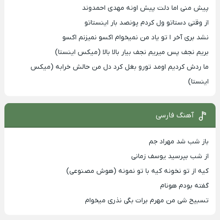
پیش منی اما دلت پیش اونه مهدی احمدوند
از وقتی دستاتو ول کردم پونصد بار اینستاتو
نشد بری آخر ا تو یاد من نمیخوام اکسو نمیزنم اکسو
بریم نجف پس میریم نجف بیار بالا بالا (میکس اینستا)
ما ردش کردیم اومد تورو بغل کرد دل من حالش خرابه (میکس
اینستا)
آهنگ فارسی
باز شب شد مهراد جم
از شب بپرسید یوسف زمانی
کیه از تو نخونه کیه با تو نمونه (هوش مصنوعی)
گفته بودم هونام
تسبیح شی من مهرم برات بگی نذری میخوام