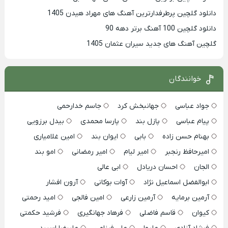
دانلود گلچین پرطرفدارترین آهنگ های مهراد هیدن 1405
دانلود گلچین 100 آهنگ برتر دهه 90
گلچین آهنگ های جدید سیران عثمان 1405
خوانندگان
جواد عباسی
جهانبخش کرد
جاسم خدارحمی
پیام عباسی
پازل بند
پارسا محمدی
بیدل برزویی
بهنام حسن زاده
بابی
ایوان بند
امین غلامیاری
امیرحافظ رنجبر
امیر لیام
امیر رمضانی
امو بند
الجان
احسان دریادل
ابی عالی
ابوالفضل اسماعیل نژاد
آوات بوکانی
آرون افشار
آرمین برمایه
آرمین زارعی
امین فالجی
امید رحمتی
کیوان
قاسم فاضلی
فرهاد جهانگیری
فرشید حکمتی