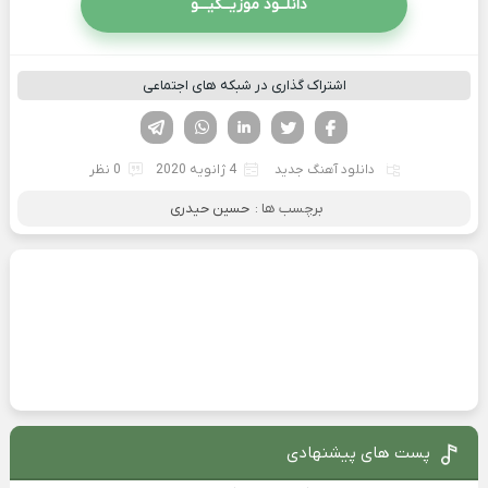
دانلــود موزیــکیـــو
اشتراک گذاری در شبکه های اجتماعی
فیسوک
تویتر
لینکدین
واتساپ
تلگرام
دانلود آهنگ جدید
4 ژانویه 2020
0 نظر
برچسب ها :
حسین حیدری
پست های پیشنهادی