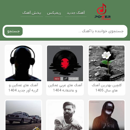
آهنگ جدید
ریمیکس
پخش آهنگ
جستجو
گلچین بهترین آهنگ
آهنگ های عربی غمگین
آهنگ های غمگین و
های سال 1405
و عاشقانه 1404
گریه آور جدید 1404