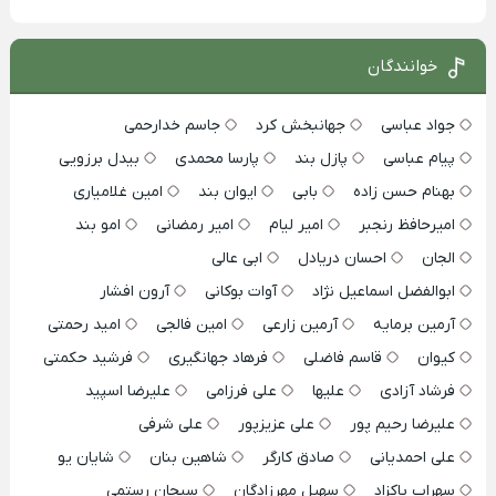
خوانندگان
جواد عباسی
جهانبخش کرد
جاسم خدارحمی
پیام عباسی
پازل بند
پارسا محمدی
بیدل برزویی
بهنام حسن زاده
بابی
ایوان بند
امین غلامیاری
امیرحافظ رنجبر
امیر لیام
امیر رمضانی
امو بند
الجان
احسان دریادل
ابی عالی
ابوالفضل اسماعیل نژاد
آوات بوکانی
آرون افشار
آرمین برمایه
آرمین زارعی
امین فالجی
امید رحمتی
کیوان
قاسم فاضلی
فرهاد جهانگیری
فرشید حکمتی
فرشاد آزادی
علیها
علی فرزامی
علیرضا اسپید
علیرضا رحیم پور
علی عزیزپور
علی شرفی
علی احمدیانی
صادق کارگر
شاهین بنان
شایان یو
سهراب پاکزاد
سهیل مهرزادگان
سبحان رستمی