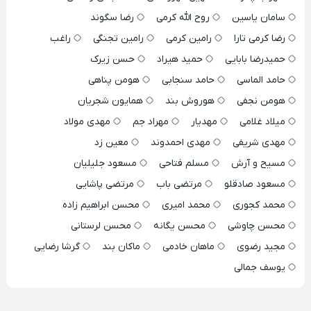
سامان یاسین
روح الله کرمی
رضا سگوند
رضا کرمی تارا
رامین کرمی
رامین تجنگی
راغب
حمیدرضا بابایی
حمید هیراد
حسن زیرک
حامد الماسی
حامد سنجابی
هومن پناهی
هومن نجفی
هوروش بند
همایون شجریان
میلاد غلامی
مهدیار
مهراد جم
مهدی مولاد
مهدی شریفی
مهدی احمدوند
معین زد
مسیح و آرش
مسلم فتاحی
مسعود جلیلیان
مسعود صادقلو
مرتضی باب
مرتضی پاشایی
محمد کجوری
محمد امیری
محسن ابراهیم زاده
محسن چاوشی
محسن یگانه
محسن لرستانی
مجید رضوی
ماهان خادمی
ماکان بند
گرشا رضایی
یوسف جمالی