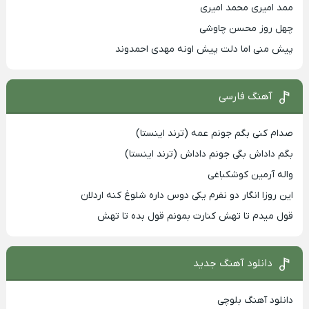
ممد امیری محمد امیری
چهل روز محسن چاوشی
پیش منی اما دلت پیش اونه مهدی احمدوند
آهنگ فارسی
صدام کنی بگم جونم عمه (ترند اینستا)
بگم داداش بگی جونم داداش (ترند اینستا)
واله آرمین کوشکباغی
این روزا انگار دو نفرم یکی دوس داره شلوغ کنه اردلان
قول میدم تا تهش کنارت بمونم قول بده تا تهش
دانلود آهنگ جدید
دانلود آهنگ بلوچی