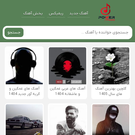
آهنگ جدید
ریمیکس
پخش آهنگ
جستجو
گلچین بهترین آهنگ
آهنگ های عربی غمگین
آهنگ های غمگین و
های سال 1405
و عاشقانه 1404
گریه آور جدید 1404