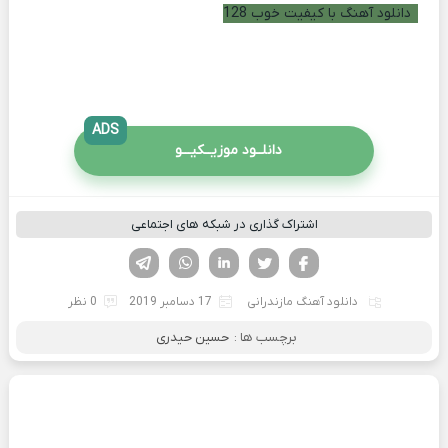
دانلود آهنگ با کیفیت خوب 128
ADS
دانلــود موزیــکیـــو
اشتراک گذاری در شبکه های اجتماعی
فیسوک
تویتر
لینکدین
واتساپ
تلگرام
دانلود آهنگ مازندرانی
17 دسامبر 2019
0 نظر
برچسب ها :
حسین حیدری