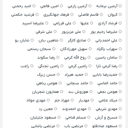
آرمین برمایه
آرمین زارعی
امین فالجی
امید رحمتی
کیوان
قاسم فاضلی
فرهاد جهانگیری
فرشید حکمتی
فرشاد آزادی
علیها
علی فرزامی
علیرضا اسپید
علیرضا رحیم پور
علی عزیزپور
علی شرفی
علی احمدیانی
صادق کارگر
شاهین بنان
شایان یو
سهراب پاکزاد
سهیل مهرزادگان
سبحان رستمی
سامان یاسین
روح الله کرمی
رضا سگوند
رضا کرمی تارا
رامین کرمی
رامین تجنگی
راغب
حمیدرضا بابایی
حمید هیراد
حسن زیرک
حامد الماسی
حامد سنجابی
هومن پناهی
هومن نجفی
هوروش بند
همایون شجریان
میلاد غلامی
مهدیار
مهراد جم
مهدی مولاد
مهدی شریفی
مهدی احمدوند
معین زد
مسیح و آرش
مسلم فتاحی
مسعود جلیلیان
مسعود صادقلو
مرتضی باب
مرتضی پاشایی