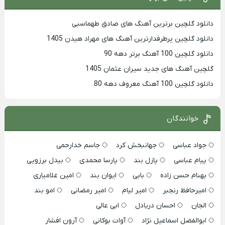
دانلود گلچین برترین آهنگ های صادق طهماسبی
دانلود گلچین پرطرفدارترین آهنگ های مهراد هیدن 1405
دانلود گلچین 100 آهنگ برتر دهه 90
گلچین آهنگ های جدید سیران عثمان 1405
دانلود گلچین 100 آهنگ معروف دهه 80
خوانندگان
جواد عباسی
جهانبخش کرد
جاسم خدارحمی
پیام عباسی
پازل بند
پارسا محمدی
بیدل برزویی
بهنام حسن زاده
بابی
ایوان بند
امین غلامیاری
امیرحافظ رنجبر
امیر لیام
امیر رمضانی
امو بند
الجان
احسان دریادل
ابی عالی
ابوالفضل اسماعیل نژاد
آوات بوکانی
آرون افشار