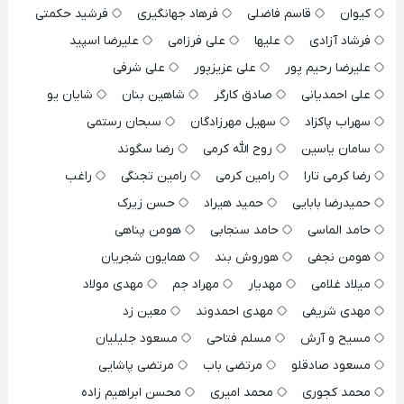
کیوان
قاسم فاضلی
فرهاد جهانگیری
فرشید حکمتی
فرشاد آزادی
علیها
علی فرزامی
علیرضا اسپید
علیرضا رحیم پور
علی عزیزپور
علی شرفی
علی احمدیانی
صادق کارگر
شاهین بنان
شایان یو
سهراب پاکزاد
سهیل مهرزادگان
سبحان رستمی
سامان یاسین
روح الله کرمی
رضا سگوند
رضا کرمی تارا
رامین کرمی
رامین تجنگی
راغب
حمیدرضا بابایی
حمید هیراد
حسن زیرک
حامد الماسی
حامد سنجابی
هومن پناهی
هومن نجفی
هوروش بند
همایون شجریان
میلاد غلامی
مهدیار
مهراد جم
مهدی مولاد
مهدی شریفی
مهدی احمدوند
معین زد
مسیح و آرش
مسلم فتاحی
مسعود جلیلیان
مسعود صادقلو
مرتضی باب
مرتضی پاشایی
محمد کجوری
محمد امیری
محسن ابراهیم زاده