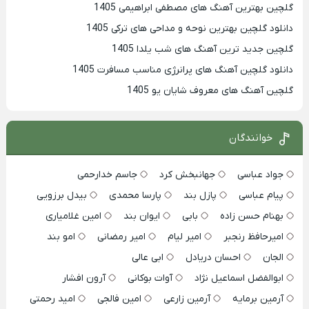
گلچین بهترین آهنگ های مصطفی ابراهیمی 1405
دانلود گلچین بهترین نوحه و مداحی های ترکی 1405
گلچین جدید ترین آهنگ های شب یلدا 1405
دانلود گلچین آهنگ های پرانرژی مناسب مسافرت 1405
گلچین آهنگ های معروف شایان یو 1405
خوانندگان
جواد عباسی
جهانبخش کرد
جاسم خدارحمی
پیام عباسی
پازل بند
پارسا محمدی
بیدل برزویی
بهنام حسن زاده
بابی
ایوان بند
امین غلامیاری
امیرحافظ رنجبر
امیر لیام
امیر رمضانی
امو بند
الجان
احسان دریادل
ابی عالی
ابوالفضل اسماعیل نژاد
آوات بوکانی
آرون افشار
آرمین برمایه
آرمین زارعی
امین فالجی
امید رحمتی