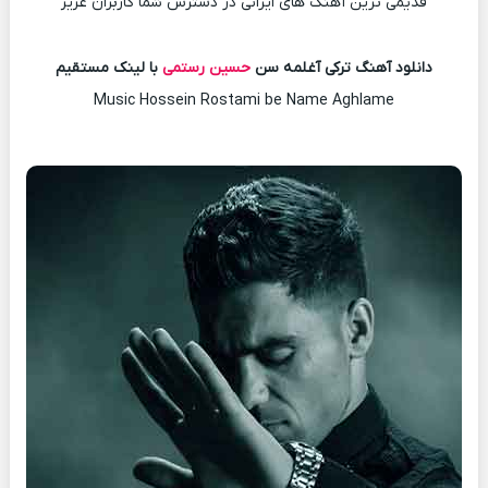
قدیمی ترین آهنگ های ایرانی در دسترس شما کاربران عزیز
دانلود آهنگ ترکی آغلمه سن
حسین رستمی
با لینک مستقیم
Music Hossein Rostami be Name Aghlame