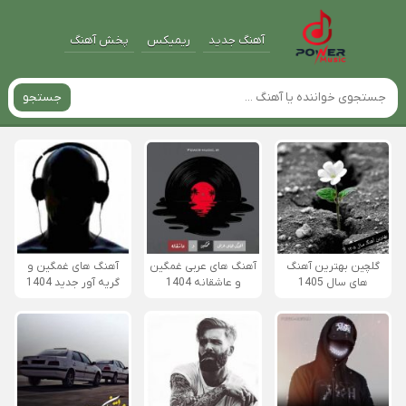
آهنگ جدید
ریمیکس
پخش آهنگ
جستجو
گلچین بهترین آهنگ
آهنگ های عربی غمگین
آهنگ های غمگین و
های سال 1405
و عاشقانه 1404
گریه آور جدید 1404